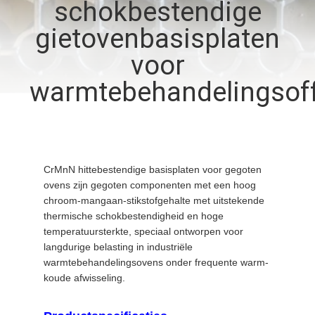
KWALITEITSCONTROLE
schokbestendige
gietovenbasisplaten
CONTACTEER
voor
ONS
warmtebehandelingsof
NIEUWS
VERZOEK
CrMnN hittebestendige basisplaten voor gegoten
OM
ovens zijn gegoten componenten met een hoog
chroom-mangaan-stikstofgehalte met uitstekende
EEN
thermische schokbestendigheid en hoge
temperatuursterkte, speciaal ontworpen voor
CITAAT
langdurige belasting in industriële
warmtebehandelingsovens onder frequente warm-
SITEMAP
koude afwisseling.