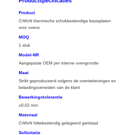
Productspecificaties
PRIVACYBELEID
Product
CrMnN thermische schokbestendige basisplaten
voor ovens
MOQ
1 stuk
Model-NR
Aangepaste OEM per interne ovengrootte
Maat
Strikt geproduceerd volgens de oventekeningen en
belastingsvereisten van de klant
Bewerkingstolerantie
±0,02 mm
Materiaal
CrMnN hittebestendig gelegeerd gietstaal
Sollicitatie