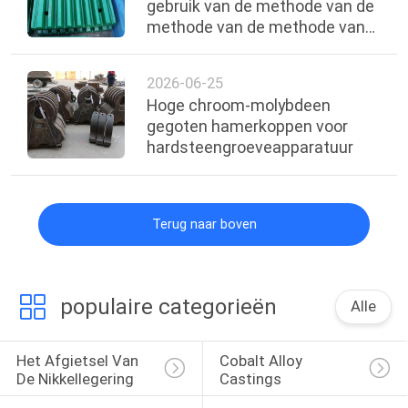
gebruik van de methode van de
methode van de methode van
de methode van de methode
van de methode van de
2026-06-25
methode van de methode van
Hoge chroom-molybdeen
de methode van de methode
gegoten hamerkoppen voor
van de methode van de
hardsteengroeveapparatuur
methode van de methode van
de methode van de methode
van de methode.
Terug naar boven
populaire categorieën
Alle
Het Afgietsel Van 
Cobalt Alloy 
De Nikkellegering
Castings