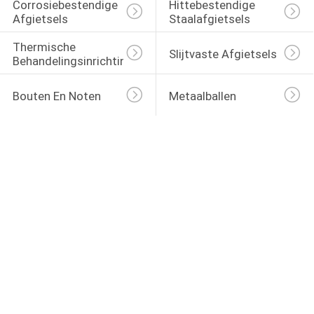
Corrosiebestendige 
Hittebestendige 
Afgietsels
Staalafgietsels
Thermische 
Slijtvaste Afgietsels
Behandelingsinrichtingen
Bouten En Noten
Metaalballen