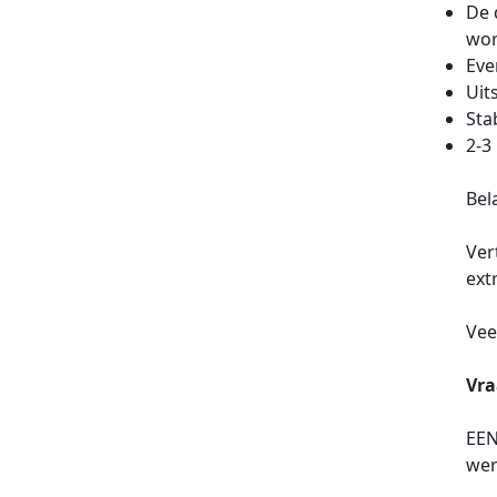
De 
wor
Eve
Uit
Sta
2-3
Bel
Ver
ext
Vee
Vra
EEN
wer