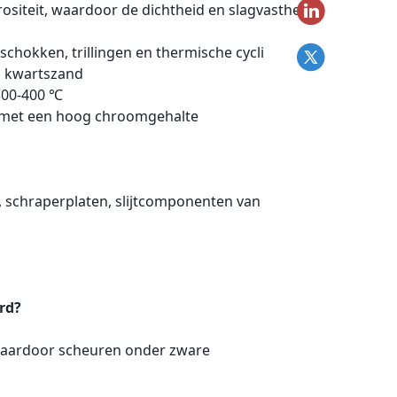
ositeit, waardoor de dichtheid en slagvastheid
chokken, trillingen en thermische cycli
en kwartszand
300-400 ℃
en met een hoog chroomgehalte
n, schraperplaten, slijtcomponenten van
rd?
 waardoor scheuren onder zware