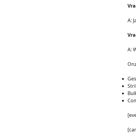
Vra
A: 
Vra
A: 
Onz
Ges
Str
Bul
Com
[ev
[ca