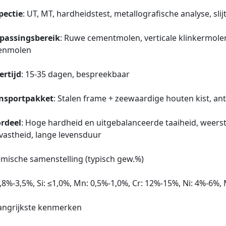
pectie
: UT, MT, hardheidstest, metallografische analyse, slij
passingsbereik
: Ruwe cementmolen, verticale klinkermol
enmolen
ertijd
: 15‑35 dagen, bespreekbaar
nsportpakket
: Stalen frame + zeewaardige houten kist, an
rdeel
: Hoge hardheid en uitgebalanceerde taaiheid, weer
jtvastheid, lange levensduur
mische samenstelling (typisch gew.%)
2,8%‑3,5%, Si: ≤1,0%, Mn: 0,5%‑1,0%, Cr: 12%‑15%, Ni: 4%‑6%,
angrijkste kenmerken