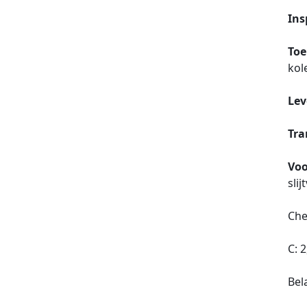
Ins
Toe
kol
Lev
Tra
Voo
sli
Che
C: 
Bel