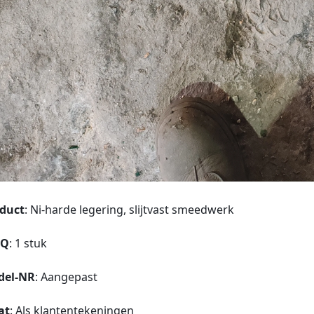
duct
: Ni-harde legering, slijtvast smeedwerk
Q
: 1 stuk
del-NR
: Aangepast
at
: Als klantentekeningen