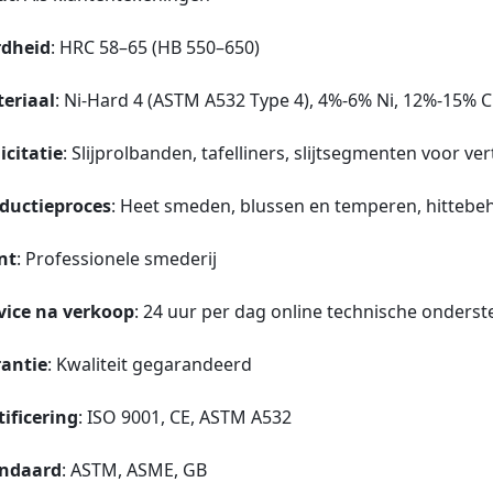
dheid
: HRC 58–65 (HB 550–650)
eriaal
: Ni-Hard 4 (ASTM A532 Type 4), 4%-6% Ni, 12%-15% Cr,
licitatie
: Slijprolbanden, tafelliners, slijtsegmenten voor v
ductieproces
: Heet smeden, blussen en temperen, hittebe
nt
: Professionele smederij
vice na verkoop
: 24 uur per dag online technische onders
antie
: Kwaliteit gegarandeerd
tificering
: ISO 9001, CE, ASTM A532
ndaard
: ASTM, ASME, GB