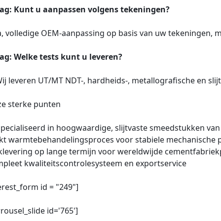
ag: Kunt u aanpassen volgens tekeningen?
Ja, volledige OEM-aanpassing op basis van uw tekeningen
ag: Welke tests kunt u leveren?
Wij leveren UT/MT NDT-, hardheids-, metallografische en sli
e sterke punten
pecialiseerd in hoogwaardige, slijtvaste smeedstukken van
ikt warmtebehandelingsproces voor stabiele mechanische p
klevering op lange termijn voor wereldwijde cementfabriek
pleet kwaliteitscontrolesysteem en exportservice
erest_form id = "249"]
rrousel_slide id='765']