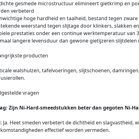
dichte gesmede microstructuur elimineert gietkrimp en por
den verbeterd
nwichtige hoge hardheid en taaiheid, bestand tegen zware s
stekende weerstand tegen slijtage door klinkers, slakken 
biele prestaties onder een continue werktemperatuur van 
 maal langere levensduur dan gewone gietijzeren slijtdel
angrijkste producten
ticale walshulzen, tafelvoeringen, slijtschoenen, damringe
rusierollen.
lgestelde vragen
ag: Zijn Ni-Hard-smeedstukken beter dan gegoten Ni-Ha
: Ja. Heet smeden verbetert de dichtheid en slagvastheid,
komstandigheden effectief worden vermeden.