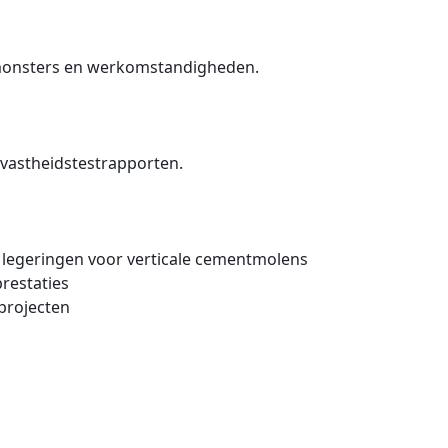
, monsters en werkomstandigheden.
jtvastheidstestrapporten.
 legeringen voor verticale cementmolens
restaties
projecten