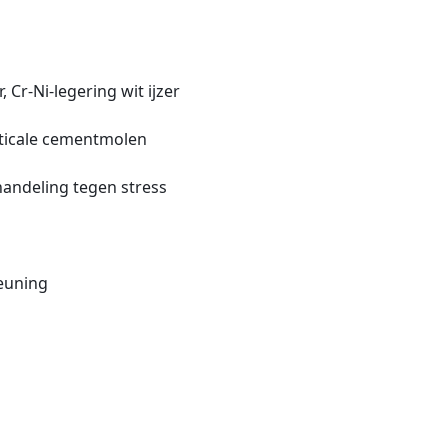
 Cr-Ni-legering wit ijzer
erticale cementmolen
handeling tegen stress
teuning