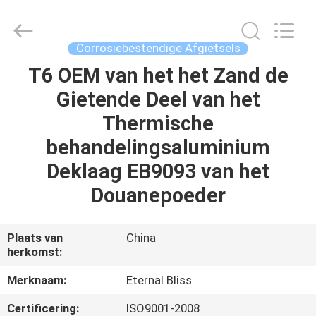
Eternal
Bliss
Alloy
Casting
&
Corrosiebestendige Afgietsels
Forging
Co.,LTD..
All
T6 OEM van het het Zand de
HUIS
Rights
Reserved.
Gietende Deel van het
PRODUCTEN
Thermische
behandelingsaluminium
VIDEOS
Deklaag EB9093 van het
Douanepoeder
ONGEVEER
ONS
Plaats van
China
herkomst:
FABRIEKSREIS
Merknaam:
Eternal Bliss
Certificering:
ISO9001-2008