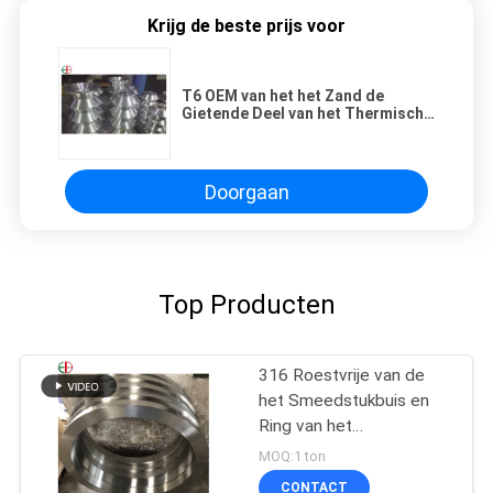
Krijg de beste prijs voor
T6 OEM van het het Zand de
Gietende Deel van het Thermische
behandelingsaluminium Deklaag
EB9093 van het Douanepoeder
Doorgaan
Top Producten
316 Roestvrije van de
het Smeedstukbuis en
Ring van het
Legeringsstaal de Buis
MOQ:1 ton
van de
CONTACT