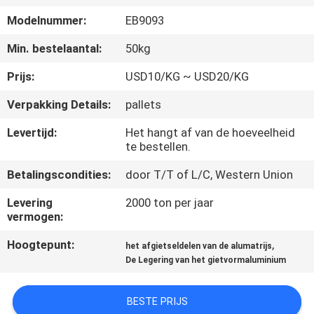
KWALITEITSCONTROLE
Modelnummer:
EB9093
CONTACTEER
Min. bestelaantal:
50kg
ONS
Prijs:
USD10/KG ~ USD20/KG
Verpakking Details:
pallets
NIEUWS
Levertijd:
Het hangt af van de hoeveelheid
te bestellen.
VERZOEK
Betalingscondities:
door T/T of L/C, Western Union
OM
Levering
2000 ton per jaar
EEN
vermogen:
CITAAT
Hoogtepunt:
,
het afgietseldelen van de alumatrijs
De Legering van het gietvormaluminium
SITEMAP
BESTE PRIJS