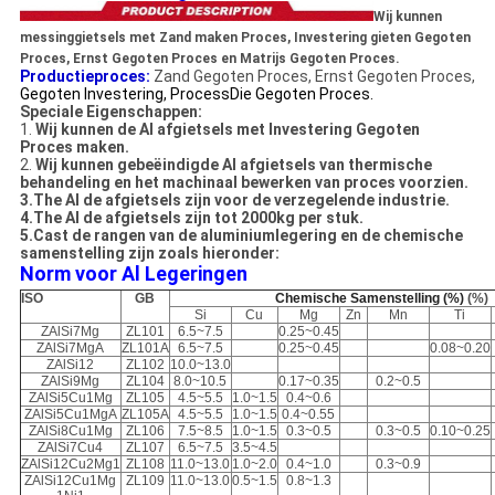
Wij kunnen
messinggietsels met Zand maken Proces, Investering gieten Gegoten
Proces, Ernst Gegoten Proces en Matrijs Gegoten Proces.
Productieproces:
Zand Gegoten Proces, Ernst Gegoten Proces,
Gegoten Investering, ProcessDie Gegoten Proces.
Speciale Eigenschappen:
1.
Wij kunnen de Al afgietsels met Investering Gegoten
Proces maken.
2.
Wij kunnen gebeëindigde Al afgietsels van thermische
behandeling en het machinaal bewerken van proces voorzien.
3.The Al de afgietsels zijn voor de verzegelende industrie.
4.The Al de afgietsels zijn tot 2000kg per stuk.
5.Cast de rangen van de aluminiumlegering en de chemische
samenstelling zijn zoals hieronder:
Norm voor Al Legeringen
ISO
GB
Chemische Samenstelling (%)
(%)
Si
Cu
Mg
Zn
Mn
Ti
ZAlSi7Mg
ZL101
6.5~7.5
0.25~0.45
ZAlSi7MgA
ZL101A
6.5~7.5
0.25~0.45
0.08~0.20
ZAlSi12
ZL102
10.0~13.0
ZAlSi9Mg
ZL104
8.0~10.5
0.17~0.35
0.2~0.5
ZAlSi5Cu1Mg
ZL105
4.5~5.5
1.0~1.5
0.4~0.6
ZAlSi5Cu1MgA
ZL105A
4.5~5.5
1.0~1.5
0.4~0.55
ZAlSi8Cu1Mg
ZL106
7.5~8.5
1.0~1.5
0.3~0.5
0.3~0.5
0.10~0.25
ZAlSi7Cu4
ZL107
6.5~7.5
3.5~4.5
ZAlSi12Cu2Mg1
ZL108
11.0~13.0
1.0~2.0
0.4~1.0
0.3~0.9
ZAlSi12Cu1Mg
ZL109
11.0~13.0
0.5~1.5
0.8~1.3