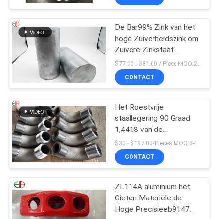
Afgietselscentrifuge
EB28028
De Bar99% Zink van het
hoge Zuiverheidszink om
Zuivere Zinkstaaf
100x100x200mm
$77.00 - $81.00 / Piece MOQ:2 zetels
CONTACT
Het Roestvrije
staallegering 90 Graad
1,4418 van de
flensverbinding de
$30 - $197.00/Pieces MOQ:3-delig / Pieces
Elleboog van de
CONTACT
Pijpmontage
ZL114A aluminium het
Gieten Materiële de
Hoge Precisieeb9147