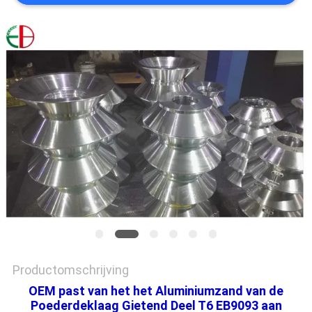
PRIVACYBELEID
Productomschrijving
OEM past van het het Aluminiumzand van de
Poederdeklaag Gietend Deel T6 EB9093 aan