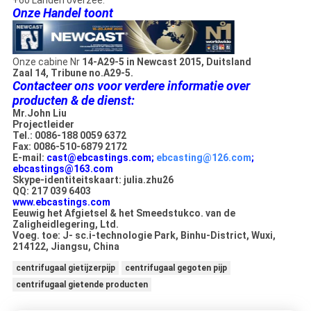
+60 Landen overzee.
Onze Handel toont
Onze cabine Nr
14-A29-5 in Newcast 2015, Duitsland
Zaal 14, Tribune no.A29-5.
Contacteer ons voor verdere informatie over
producten & de dienst:
Mr.John Liu
Projectleider
Tel.: 0086-188 0059 6372
Fax: 0086-510-6879 2172
E-mail:
cast@ebcastings.com;
ebcasting@126.com
;
ebcastings@163.com
Skype-identiteitskaart: julia.zhu26
QQ: 217 039 6403
www.ebcastings.com
Eeuwig het Afgietsel & het Smeedstukco. van de
Zaligheidlegering, Ltd.
Voeg. toe: J- sc.i-technologie Park, Binhu-District, Wuxi,
214122, Jiangsu, China
centrifugaal gietijzerpijp
centrifugaal gegoten pijp
centrifugaal gietende producten