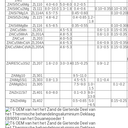
1Ni1
ZAlSi5Cu6Mg
ZL110
4.0~6.0
5.0~8.0
0.2~0.5
ZAlSi9Cu2Mg
ZL111
8.0~10.0
1.3~1.8
0.4~0.6
0.10~0.35
0.10~0.35
ZAlSi7Mg1A
ZL114A
6.5~7.5
0.45~0.60
0.10~0.20
ZAlSi5Zn1Mg
ZL115
4.8~6.2
0.4~0.65
1.2~
1.8
ZAlSi8MgBe
ZL116
6.5~8.5
0.35~0.55
0.10~0.30
ZAlCu5Mn
ZL201
4.5~5.3
0.6~1.0
0.15~0.35
ZAlCu5MnA
ZL201A
4.8~5.3
0.6~1.0
0.15~0.35
ZAlCu4
ZL203
4.0~5.0
ZAlCu5MnCdA
ZL204A
4.6~5.3
0.6~0.9
0.15~0.35
ZAlCu5MnCdVA
ZL205A
4.6~5.3
0.3~0.5
0.15~0.35
ZAlRE5Cu3Si2
ZL207
1.6~2.0
3.0~3.4
0.15~0.25
0.9~1.2
ZAlMg10
ZL301
9.5~11.0
ZAlMg5Si1
ZL303
0.8~1.3
4.5~5.5
0.1~0.4
ZAlMg8Zn1
ZL305
7.5~9.0
1.0~
0.1~0.2
1.5
ZAlZn11Si7
ZL401
6.0~8.0
0.1~0.3
9.0~
13.0
ZAlZn6Mg
ZL402
0.5~0.65
5.0
0.15~0.25
~6.5