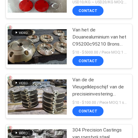
Rode Kleur van
USD10/KG ~ USD20/KG MOQ:50kg
Legeringenalu
CONTACT
Van het de
Douanealuminium van het
C95200c95210 Brons
het Gietende Lichaam
$10 - $5000.00 / Piece MOQ:1 stukken
van de het Bronsklep
CONTACT
Van de de
Vleugelklepschijf van de
precisieinvestering
Gietend Het
$10 - $100.00 / Piece MOQ:1 stukken
Bronsmessing 009
CONTACT
ASTM B61 B62
304 Precision Castings
van roestvrij staal