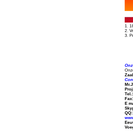
1.
1
2.
V
3.
P
Onz
Onz
Zaal
Con
Mr.
Proj
Tel.
Fax
E m
Skyp
QQ:
www
Eeuw
Voeg