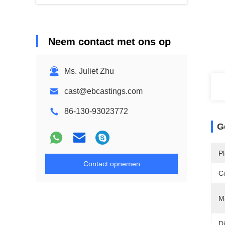
Neem contact met ons op
Ms. Juliet Zhu
cast@ebcastings.com
86-130-93023772
G
P
Contact opnemen
Ce
Ma
D