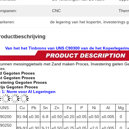
erspanen:
CNC
Therm
arkeren:
de legering van het kopertin
, 
investerings 
roductbeschrijving
Van het het Tinbrons van UNS C90300 van de het Koperlegering
kunnen messinggietsels met Zand maken Proces, Investering gieten G
es.
d Gegoten Proces
st Gegoten Proces
estering Gegoten Proces
rijs Gegoten Proces
t 1: Norm voor Al Legeringen
UNS
Cu
Pb
Sn
Zn
Fe
P
Ni
Al
Mg
90200
91-94
≤0.30
6-8
≤0.50
≤0.20
≤0.05
≤0.50
≤0.005
0
90250
89-91
≤0.30
9-11
≤0.50
≤0.25
≤0.05
≤2.0
≤0.005
0