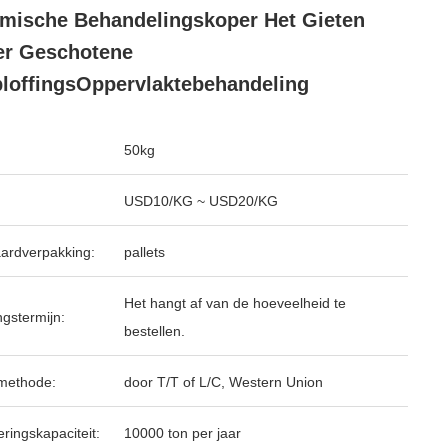
mische Behandelingskoper Het Gieten
er Geschotene
loffingsOppervlaktebehandeling
50kg
USD10/KG ~ USD20/KG
ardverpakking:
pallets
Het hangt af van de hoeveelheid te
ngstermijn:
bestellen.
methode:
door T/T of L/C, Western Union
ringskapaciteit:
10000 ton per jaar