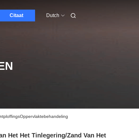
Citaat
Dutch
EN
ntploffingsOppervlaktebehandeling
an Het Het Tinlegering/Zand Van Het