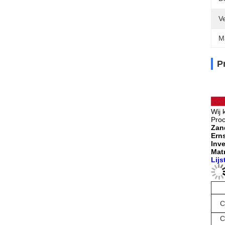
V
M
P
Wij 
Proc
Zan
Ern
Inv
Mat
Lijs
C
C