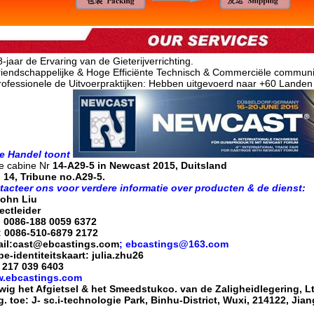
8-jaar de Ervaring van de Gieterijverrichting.
riendschappelijke & Hoge Efficiënte Technisch & Commerciële communi
rofessionele de Uitvoerpraktijken: Hebben uitgevoerd naar +60 Landen
e Handel toont
e cabine Nr
14-A29-5 in Newcast 2015, Duitsland
 14, Tribune no.A29-5.
tacteer ons voor verdere informatie over producten & de dienst:
John Liu
ectleider
: 0086-188 0059 6372
: 0086-510-6879 2172
ail:cast@ebcastings.com
; ebcastings@163.com
e-identiteitskaart: julia.zhu26
 217 039 6403
.ebcastings.com
ig het Afgietsel & het Smeedstukco. van de Zaligheidlegering, Lt
. toe: J- sc.i-technologie Park, Binhu-District, Wuxi, 214122, Jia