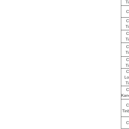
T
C
C
T
C
T
C
T
C
T
C
Lo
T
C
Kan
C
Tin
C