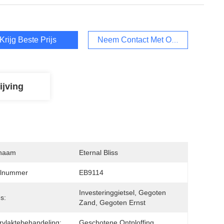
Krijg Beste Prijs
Neem Contact Met Ons Op
ijving
naam
Eternal Bliss
lnummer
EB9114
Investeringgietsel, Gegoten 
s:
Zand, Gegoten Ernst
vlaktebehandeling:
Geschotene Ontploffing