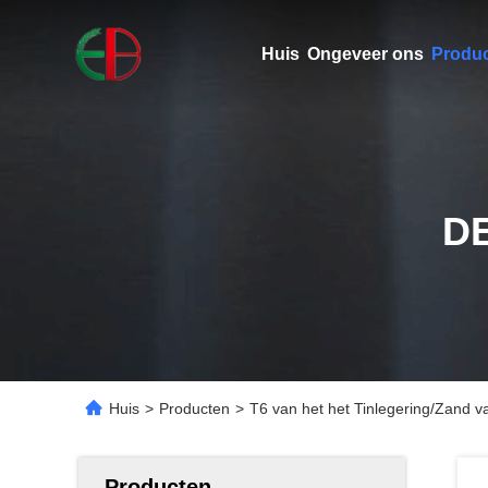
Huis
Ongeveer ons
Produ
D
Huis
>
Producten
>
T6 van het het Tinlegering/Zand 
Producten