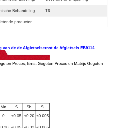
ische Behandeling:
T6
gietende producten
 van de de Afgietselsernst de Afgietsels EB9114
egoten Proces, Ernst Gegoten Proces en Matrijs Gegoten
Mn
S
Sb
Si
0
≤0.05
≤0.20
≤0.005
≤0.20
≤0.05
≤0.02
≤0.005