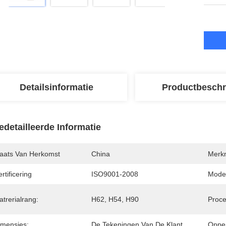
Detailsinformatie
Productbeschr
edetailleerde Informatie
laats Van Herkomst
China
Merk
rtificering
ISO9001-2008
Mode
trerialrang:
H62, H54, H90
Proce
imensies:
De Tekeningen Van De Klant
Opper