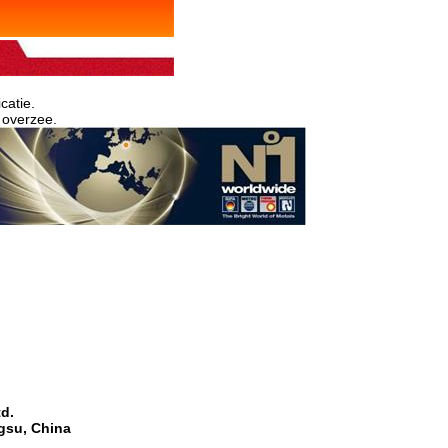
catie.
 overzee.
d.
ngsu, China