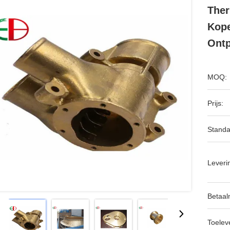
Ther
Kop
Ontp
MOQ:
Prijs:
Standa
Leveri
Betaal
Toeleve