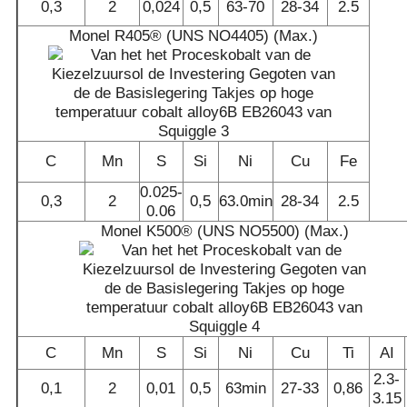
0,3
2
0,024
0,5
63-70
28-34
2.5
Monel R405® (UNS NO4405) (Max.)
C
Mn
S
Si
Ni
Cu
Fe
0.025-
0,3
2
0,5
63.0min
28-34
2.5
0.06
Monel K500® (UNS NO5500) (Max.)
C
Mn
S
Si
Ni
Cu
Ti
AI
2.3-
0,1
2
0,01
0,5
63min
27-33
0,86
3.15