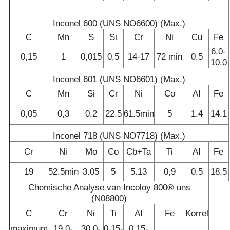
Inconel 600 (UNS NO6600) (Max.)
C
Mn
S
Si
Cr
Ni
Cu
Fe
6.0-
0,15
1
0,015
0,5
14-17
72 min
0,5
10.0
Inconel 601 (UNS NO6601) (Max.)
C
Mn
Si
Cr
Ni
Co
AI
Fe
0,05
0,3
0,2
22.5
61.5min
5
1.4
14.1
Inconel 718 (UNS NO7718) (Max.)
Cr
Ni
Mo
Co
Cb+Ta
Ti
AI
Fe
19
52.5min
3.05
5
5.13
0,9
0,5
18.5
Chemische Analyse van Incoloy 800® uns
(N08800)
C
Cr
Ni
Ti
AI
Fe
Korrel
maximum
19.0-
30.0-
0.15-
0.15-