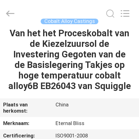
Eternal
Bliss
Alloy
Casting
&
Cobalt Alloy Castings
Forging
Co.,LTD..
All
Van het het Proceskobalt van
HUIS
Rights
Reserved.
de Kiezelzuursol de
PRODUCTEN
Investering Gegoten van de
de Basislegering Takjes op
VIDEOS
hoge temperatuur cobalt
alloy6B EB26043 van Squiggle
ONGEVEER
ONS
Plaats van
China
herkomst:
FABRIEKSREIS
Merknaam:
Eternal Bliss
Certificering:
ISO9001-2008