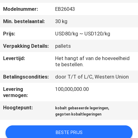
KWALITEITSCONTROLE
Modelnummer:
EB26043
CONTACTEER
Min. bestelaantal:
30 kg
ONS
Prijs:
USD80/kg ~ USD120/kg
Verpakking Details:
pallets
NIEUWS
Levertijd:
Het hangt af van de hoeveelheid
te bestellen.
VERZOEK
Betalingscondities:
door T/T of L/C, Western Union
OM
Levering
100,000,000.00
EEN
vermogen:
CITAAT
Hoogtepunt:
,
kobalt gebaseerde legeringen
gegoten kobaltlegeringen
SITEMAP
BESTE PRIJS