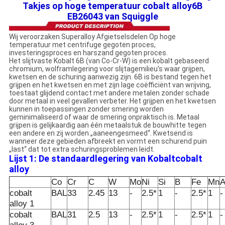
Takjes op hoge temperatuur cobalt alloy6B
EB26043 van Squiggle
Wij veroorzaken Superalloy Afgietselsdelen Op hoge
temperatuur met centrifuge gegoten proces,
investeringsproces en harszand gegoten proces.
Het slijtvaste Kobalt 6B (van Co-Cr-W) is een kobalt gebaseerd
chromium, wolframlegering voor slijtagemilieu's waar grijpen,
kwetsen en de schuring aanwezig zijn. 6B is bestand tegen het
grijpen en het kwetsen en met zijn lage coëfficiënt van wrijving,
toestaat glijdend contact met andere metalen zonder schade
door metaal in veel gevallen verbeter. Het grijpen en het kwetsen
kunnen in toepassingen zonder smering worden
geminimaliseerd of waar de smering onpraktisch is. Metaal
grijpen is gelijkaardig aan één metaalstuk de bouwhitte tegen
een andere en zij worden „aaneengesmeed“. Kwetsend is
wanneer deze gebieden afbreekt en vormt een schurend puin
„last“ dat tot extra schuringsproblemen leidt.
Lijst 1: De standaardlegering van Kobaltcobalt
alloy
Co
Cr
C
W
Mo
Ni
Si
B
Fe
Mn
A
cobalt
BAL
33
2.45
13
-
2.5*
1
-
2.5*
1
-
alloy 1
cobalt
BAL
31
2.5
13
-
2.5*
1
-
2.5*
1
-