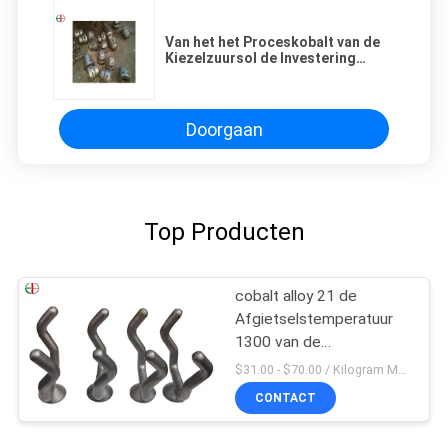
Van het het Proceskobalt van de
Kiezelzuursol de Investering
Gegoten van de de Basislegering
Takjes op hoge temperatuur
cobalt alloy6B EB26043 van
Squiggle
Doorgaan
Top Producten
cobalt alloy 21 de
Afgietselstemperatuur
1300 van de
Kobaltlegering voor
$31.00 - $70.00 / Kilogram MOQ:5 stuks / Pieces
Poedermetallurgie
CONTACT