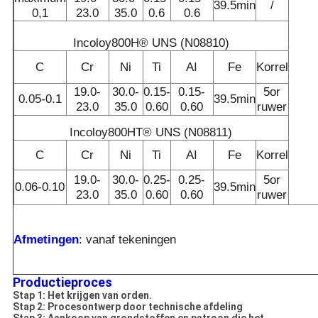
39.5min
/
0,1
23.0
35.0
0.6
0.6
Incoloy800H® UNS (N08810)
C
Cr
Ni
Ti
AI
Fe
Korrel
19.0-
30.0-
0.15-
0.15-
5or
0.05-0.1
39.5min
23.0
35.0
0.60
0.60
ruwer
Incoloy800HT® UNS (N08811)
C
Cr
Ni
Ti
AI
Fe
Korrel
19.0-
30.0-
0.25-
0.25-
5or
0.06-0.10
39.5min
23.0
35.0
0.60
0.60
ruwer
Afmetingen
: vanaf tekeningen
Productieproces
Stap 1: Het krijgen van orden.
Stap 2: Procesontwerp door technische afdeling