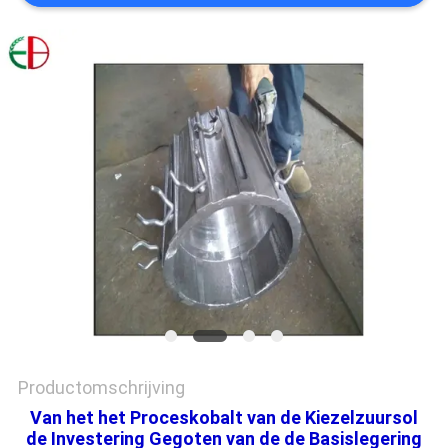
PRIVACYBELEID
Productomschrijving
Van het het Proceskobalt van de Kiezelzuursol
de Investering Gegoten van de de Basislegering