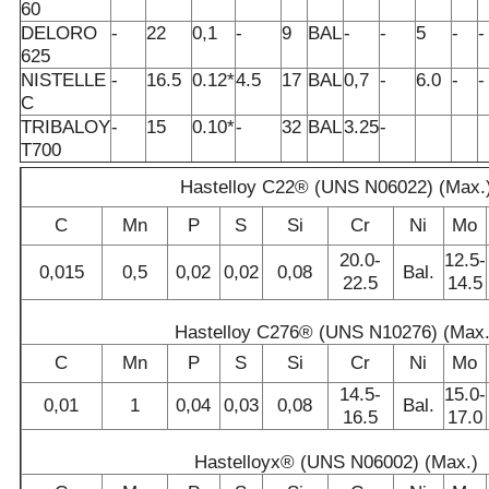
60
DELORO
-
22
0,1
-
9
BAL
-
-
5
-
-
625
NISTELLE
-
16.5
0.12*
4.5
17
BAL
0,7
-
6.0
-
-
C
TRIBALOY
-
15
0.10*
-
32
BAL
3.25
-
T700
Hastelloy C22® (UNS N06022) (Max.
C
Mn
P
S
Si
Cr
Ni
Mo
20.0-
12.5-
0,015
0,5
0,02
0,02
0,08
Bal.
22.5
14.5
Hastelloy C276® (UNS N10276) (Max.
C
Mn
P
S
Si
Cr
Ni
Mo
14.5-
15.0-
0,01
1
0,04
0,03
0,08
Bal.
16.5
17.0
Hastelloyx® (UNS N06002) (Max.)