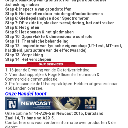
Stap 3: Aankoop van grondstoffen en patroon die het
&checking maken
Stap 4: Inspectie van grondstoffen
Stap 5: Het smelten door middengolfinductieovens
Stap 6: Gietlepelanalyse door Spectrometer
Stap 7: DE-oxidatie, slakken-verwijdering, het onttrekken
Stap 8: Het gieten
Stap 9: Het openen & het gladmaken
Stap 10: Oppervlakte & dimensionale controle
Stap 11: Thermische behandeling
Stap 12: Inspectie van fysische eigenschap (UT-test, MT-test,
hardheid, µstructure van de effectwaarde)
Stap 13: Verpakking
Stap 14: Het verschepen
1. 16-jaar de Ervaring van de Gieterijverrichting.
2. Vriendschappelijke & Hoge Efficiënte Technisch &
Commerciële communicatie.
3. Professionele de Uitvoerpraktijken: Hebben uitgevoerd naar
+60 Landen overzee.
Onze Handel toont
Onze cabine Nr
14-A29-5 in Newcast 2015, Duitsland
Zaal 14, Tribune no.A29-5.
Contacteer ons voor verdere informatie over producten & de
dienst: