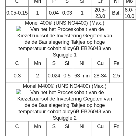
C
Mn
P
S
Si
Cr
Ni
Mo
20.5-
8.0-
0.05-0.15
1
0,04
0,03
1
Bal.
23.0
10.0
Monel 400® (UNS NO4400) (Max.)
C
Mn
S
Si
Ni
Cu
Fe
0,3
2
0,024
0,5
63 min
28-34
2.5
Monel M400® (UNS NO4400) (Max.)
C
Mn
S
Si
Ni
Cu
Fe