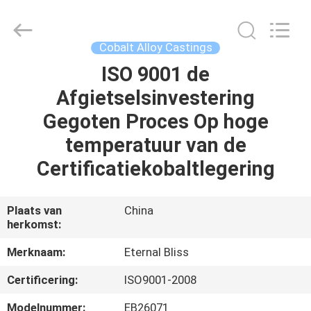
Eternal
Bliss
Alloy
Casting
&
Cobalt Alloy Castings
Forging
Co.,LTD..
All
ISO 9001 de
HUIS
Rights
Reserved.
Afgietselsinvestering
PRODUCTEN
Gegoten Proces Op hoge
temperatuur van de
VIDEOS
Certificatiekobaltlegering
ONGEVEER
Plaats van
China
herkomst:
ONS
Merknaam:
Eternal Bliss
FABRIEKSREIS
Certificering:
ISO9001-2008
Modelnummer:
EB26071