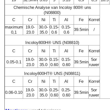
Chemische Analyse van Incoloy 800® uns
(N08800)
C
Cr
Ni
Ti
AI
Fe
Korrel
maximum
19.0-
30.0-
0.15-
0.15-
39.5min
/
0,1
23.0
35.0
0.6
0.6
Incoloy800H® UNS (N08810)
C
Cr
Ni
Ti
AI
Fe
Korrel
19.0-
30.0-
0.15-
0.15-
5or
0.05-0.1
39.5min
23.0
35.0
0.60
0.60
ruwer
Incoloy800HT® UNS (N08811)
C
Cr
Ni
Ti
AI
Fe
Korrel
19.0-
30.0-
0.25-
0.25-
5or
0.06-0.10
39.5min
23.0
35.0
0.60
0.60
ruwer