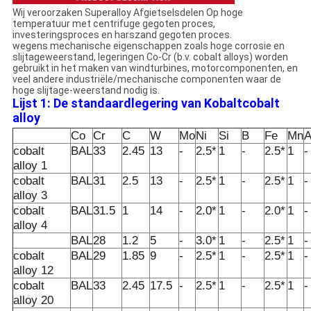
Wij veroorzaken Superalloy Afgietselsdelen Op hoge
temperatuur met centrifuge gegoten proces,
investeringsproces en harszand gegoten proces.
wegens mechanische eigenschappen zoals hoge corrosie en
slijtageweerstand, legeringen Co-Cr (b.v. cobalt alloys) worden
gebruikt in het maken van windturbines, motorcomponenten, en
veel andere industriële/mechanische componenten waar de
hoge slijtage-weerstand nodig is.
Lijst 1: De standaardlegering van Kobaltcobalt
alloy
Co
Cr
C
W
Mo
Ni
Si
B
Fe
Mn
A
cobalt
BAL
33
2.45
13
-
2.5*
1
-
2.5*
1
-
alloy 1
cobalt
BAL
31
2.5
13
-
2.5*
1
-
2.5*
1
-
alloy 3
cobalt
BAL
31.5
1
14
-
2.0*
1
-
2.0*
1
-
alloy 4
BAL
28
1.2
5
-
3.0*
1
-
2.5*
1
-
cobalt
BAL
29
1.85
9
-
2.5*
1
-
2.5*
1
-
alloy 12
cobalt
BAL
33
2.45
17.5
-
2.5*
1
-
2.5*
1
-
alloy 20