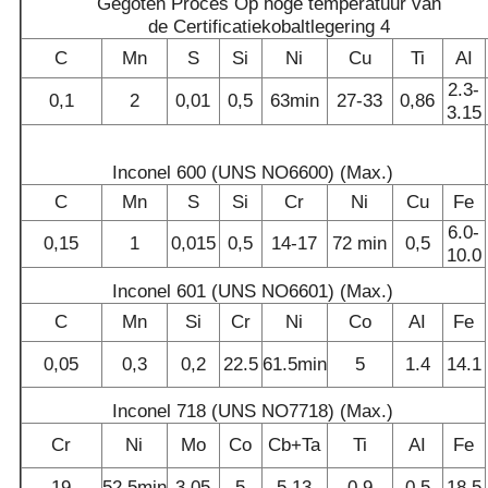
C
Mn
S
Si
Ni
Cu
Ti
AI
2.3-
0,1
2
0,01
0,5
63min
27-33
0,86
3.15
Inconel 600 (UNS NO6600) (Max.)
C
Mn
S
Si
Cr
Ni
Cu
Fe
6.0-
0,15
1
0,015
0,5
14-17
72 min
0,5
10.0
Inconel 601 (UNS NO6601) (Max.)
C
Mn
Si
Cr
Ni
Co
AI
Fe
0,05
0,3
0,2
22.5
61.5min
5
1.4
14.1
Inconel 718 (UNS NO7718) (Max.)
Cr
Ni
Mo
Co
Cb+Ta
Ti
AI
Fe
19
52.5min
3.05
5
5.13
0,9
0,5
18.5