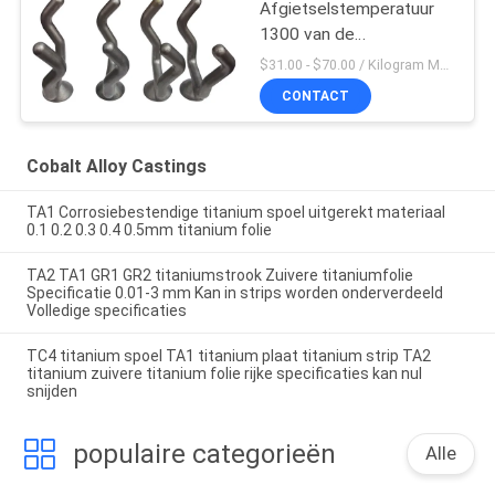
Afgietselstemperatuur
1300 van de
Kobaltlegering voor
$31.00 - $70.00 / Kilogram MOQ:5 stuks / Pieces
Poedermetallurgie
CONTACT
Cobalt Alloy Castings
TA1 Corrosiebestendige titanium spoel uitgerekt materiaal
0.1 0.2 0.3 0.4 0.5mm titanium folie
TA2 TA1 GR1 GR2 titaniumstrook Zuivere titaniumfolie
Specificatie 0.01-3 mm Kan in strips worden onderverdeeld
Volledige specificaties
TC4 titanium spoel TA1 titanium plaat titanium strip TA2
titanium zuivere titanium folie rijke specificaties kan nul
snijden
populaire categorieën
Alle