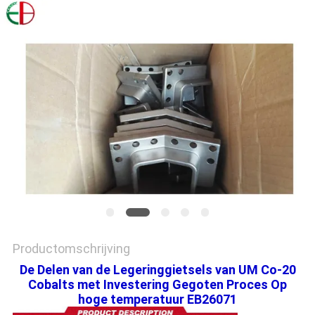
PRIVACYBELEID
Productomschrijving
De Delen van de Legeringgietsels van UM Co-20
Cobalts met Investering Gegoten Proces Op
hoge temperatuur EB26071