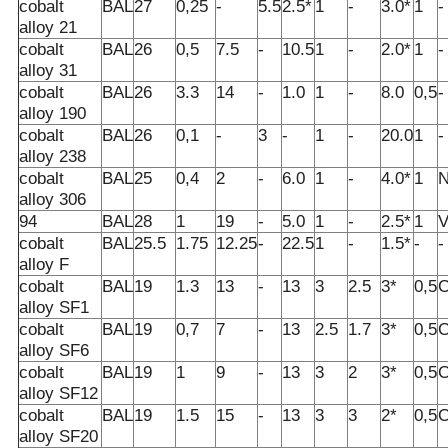
cobalt
BAL
27
0,25
-
5.5
2.5*
1
-
3.0*
1
-
alloy 21
cobalt
BAL
26
0,5
7.5
-
10.5
1
-
2.0*
1
-
alloy 31
cobalt
BAL
26
3.3
14
-
1.0
1
-
8.0
0,5
-
alloy 190
cobalt
BAL
26
0,1
-
3
-
1
-
20.0
1
-
alloy 238
cobalt
BAL
25
0,4
2
-
6.0
1
-
4.0*
1
N
alloy 306
94
BAL
28
1
19
-
5.0
1
-
2.5*
1
V
cobalt
BAL
25.5
1.75
12.25
-
22.5
1
-
1.5*
-
-
alloy F
cobalt
BAL
19
1.3
13
-
13
3
2.5
3*
0,5
C
alloy SF1
cobalt
BAL
19
0,7
7
-
13
2.5
1.7
3*
0,5
C
alloy SF6
cobalt
BAL
19
1
9
-
13
3
2
3*
0,5
C
alloy SF12
cobalt
BAL
19
1.5
15
-
13
3
3
2*
0,5
C
alloy SF20