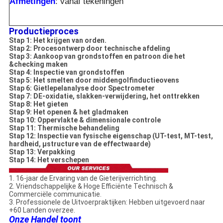
Afmetingen
: vanaf tekeningen
Productieproces
Stap 1: Het krijgen van orden.
Stap 2: Procesontwerp door technische afdeling
Stap 3: Aankoop van grondstoffen en patroon die het
&checking maken
Stap 4: Inspectie van grondstoffen
Stap 5: Het smelten door middengolfinductieovens
Stap 6: Gietlepelanalyse door Spectrometer
Stap 7: DE-oxidatie, slakken-verwijdering, het onttrekken
Stap 8: Het gieten
Stap 9: Het openen & het gladmaken
Stap 10: Oppervlakte & dimensionale controle
Stap 11: Thermische behandeling
Stap 12: Inspectie van fysische eigenschap (UT-test, MT-test,
hardheid, µstructure van de effectwaarde)
Stap 13: Verpakking
Stap 14: Het verschepen
1. 16-jaar de Ervaring van de Gieterijverrichting.
2. Vriendschappelijke & Hoge Efficiënte Technisch &
Commerciële communicatie.
3. Professionele de Uitvoerpraktijken: Hebben uitgevoerd naar
+60 Landen overzee.
Onze Handel toont