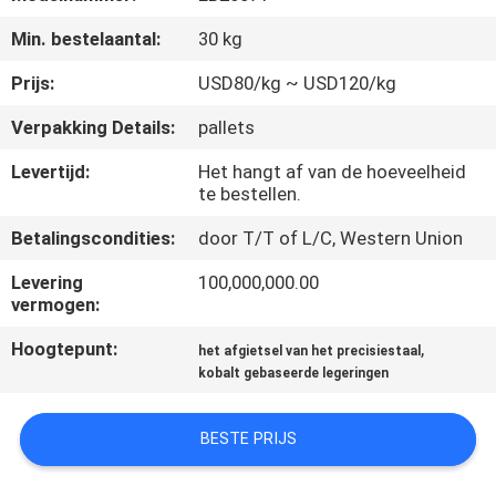
KWALITEITSCONTROLE
Min. bestelaantal:
30 kg
CONTACTEER
Prijs:
USD80/kg ~ USD120/kg
ONS
Verpakking Details:
pallets
Levertijd:
Het hangt af van de hoeveelheid
NIEUWS
te bestellen.
Betalingscondities:
door T/T of L/C, Western Union
VERZOEK
Levering
100,000,000.00
OM
vermogen:
EEN
Hoogtepunt:
,
het afgietsel van het precisiestaal
CITAAT
kobalt gebaseerde legeringen
SITEMAP
BESTE PRIJS