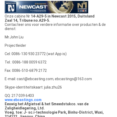
Onze cabine Nr
14-A29-5 in Newcast 2015, Duitsland
Zaal 14, Tribune no.A29-5.
Contacteer ons voor verdere informatie over producten & de
dienst:
Mr.John Liu
Projectleider
Cel: 0086-130 930 23772 (wat App is)
Tel.: 0086-188 0059 6372
Fax: 0086-510-6879 2172
E-mail: cast@ebcasting.com; ebcastings@163.com
Skype-identiteitskaart: julia.zhu26
QQ: 217 039 6403
www.ebcastings.com
Eeuwig het Afgietsel & het Smeedstukco. van de
Zaligheidlegering, Ltd.
Voeg. toe: J- sc.i-technologie Park, Binhu-District, Wuxi,
214122, Jiangsu, China