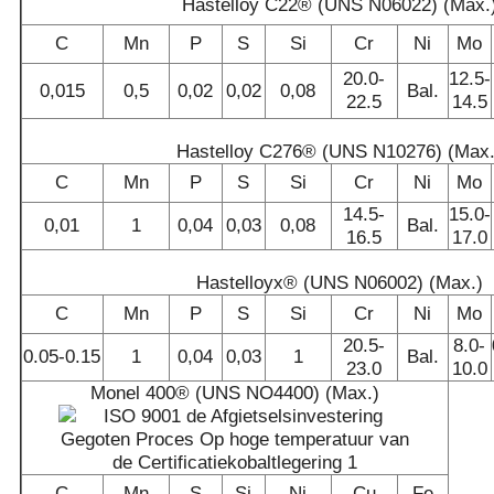
Hastelloy C22® (UNS N06022) (Max.
C
Mn
P
S
Si
Cr
Ni
Mo
20.0-
12.5-
0,015
0,5
0,02
0,02
0,08
Bal.
22.5
14.5
Hastelloy C276® (UNS N10276) (Max.
C
Mn
P
S
Si
Cr
Ni
Mo
14.5-
15.0-
0,01
1
0,04
0,03
0,08
Bal.
16.5
17.0
Hastelloyx® (UNS N06002) (Max.)
C
Mn
P
S
Si
Cr
Ni
Mo
20.5-
8.0-
0.05-0.15
1
0,04
0,03
1
Bal.
23.0
10.0
Monel 400® (UNS NO4400) (Max.)
C
Mn
S
Si
Ni
Cu
Fe