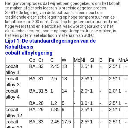
Het gietvormproces dat wij hebben goedgekeurd om het kobalt
te maken afgietsels legeren is precisie gegoten proces.
S - 816 de legering van de kobaltbasis is een soort de
traditionele elastische legering op hoge temperatuur van de
kobaltbasis, in 800 centi-Graad op hoge temperatuur met met
hoge weerstand en elasticiteit, vaak wordt gebruikt om het
elastische element, onder op hoge temperatuur te maken, is
het een potentieel elastisch materiaal van SOFC.
Lijst 1: De standaardlegeringen van de
Kobaltbasis
cobalt alloylegering
Co
Cr
C
W
Mo
Ni
Si
B
Fe
Mn
A
cobalt
BAL
33
2.45
13
-
2.5*
1
-
2.5*
1
-
alloy 1
cobalt
BAL
31
2.5
13
-
2.5*
1
-
2.5*
1
-
alloy 3
cobalt
BAL
31.5
1
14
-
2.0*
1
-
2.0*
1
-
alloy 4
BAL
28
1.2
5
-
3.0*
1
-
2.5*
1
-
cobalt
BAL
29
1.85
9
-
2.5*
1
-
2.5*
1
-
alloy 12
cobalt
BAL
33
2.45
17.5
-
2.5*
1
-
2.5*
1
-
alloy 20