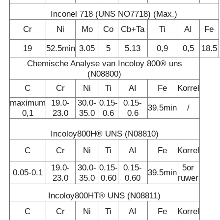
Inconel 718 (UNS NO7718) (Max.)
Cr
Ni
Mo
Co
Cb+Ta
Ti
AI
Fe
19
52.5min
3.05
5
5.13
0,9
0,5
18.5
Chemische Analyse van Incoloy 800® uns
(N08800)
C
Cr
Ni
Ti
AI
Fe
Korrel
maximum
19.0-
30.0-
0.15-
0.15-
39.5min
/
0,1
23.0
35.0
0.6
0.6
Incoloy800H® UNS (N08810)
C
Cr
Ni
Ti
AI
Fe
Korrel
19.0-
30.0-
0.15-
0.15-
5or
0.05-0.1
39.5min
23.0
35.0
0.60
0.60
ruwer
Incoloy800HT® UNS (N08811)
C
Cr
Ni
Ti
AI
Fe
Korrel