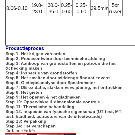
19.0-
30.0-
0.25-
0.25-
5or
0.06-0.10
39.5min
23.0
35.0
0.60
0.60
ruwer
Productieproces
Stap 1: Het krijgen van orden.
Stap 2: Procesontwerp door technische afdeling
Stap 3: Aankoop van grondstoffen en patroon die het
&checking maken
Stap 4: Inspectie van grondstoffen
Stap 5: Het smelten door middengolfinductieovens
Stap 6: Gietlepelanalyse door Spectrometer
Stap 7: DE-oxidatie, slakken-verwijdering, het onttrekken
Stap 8: Het gieten
Stap 9: Het openen & het gladmaken
Stap 10: Oppervlakte & dimensionale controle
Stap 11: Thermische behandeling
Stap 12: Inspectie van fysische eigenschap (UT-test, MT-
test, hardheid, µstructure van de effectwaarde)
Stap 13: Verpakking
Stap 14: Het verschepen
Gietende Foto's: