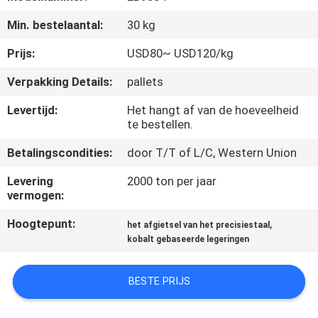
KWALITEITSCONTROLE
Min. bestelaantal:
30 kg
CONTACTEER
Prijs:
USD80~ USD120/kg
ONS
Verpakking Details:
pallets
Levertijd:
Het hangt af van de hoeveelheid
NIEUWS
te bestellen.
Betalingscondities:
door T/T of L/C, Western Union
VERZOEK
Levering
2000 ton per jaar
OM
vermogen:
EEN
Hoogtepunt:
,
het afgietsel van het precisiestaal
CITAAT
kobalt gebaseerde legeringen
SITEMAP
BESTE PRIJS