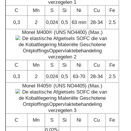
C
Mn
S
Si
Ni
Cu
Fe
0,3
2
0,024
0,5
63 min
28-34
2.5
Monel M400® (UNS NO4400) (Max.)
C
Mn
S
Si
Ni
Cu
Fe
0,3
2
0,024
0,5
63-70
28-34
2.5
Monel R405® (UNS NO4405) (Max.)
C
Mn
S
Si
Ni
Cu
Fe
0.025-