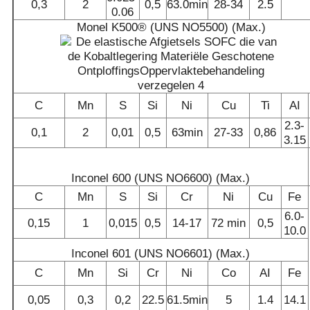
0,3
2
0,5
63.0min
28-34
2.5
0.06
Monel K500® (UNS NO5500) (Max.)
C
Mn
S
Si
Ni
Cu
Ti
AI
2.3-
0,1
2
0,01
0,5
63min
27-33
0,86
3.15
Inconel 600 (UNS NO6600) (Max.)
C
Mn
S
Si
Cr
Ni
Cu
Fe
6.0-
0,15
1
0,015
0,5
14-17
72 min
0,5
10.0
Inconel 601 (UNS NO6601) (Max.)
C
Mn
Si
Cr
Ni
Co
AI
Fe
0,05
0,3
0,2
22.5
61.5min
5
1.4
14.1