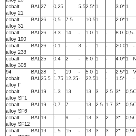
cobalt
BAL
27
0,25
-
5.5
2.5*
1
-
3.0*
1
-
alloy 21
cobalt
BAL
26
0,5
7.5
-
10.5
1
-
2.0*
1
-
alloy 31
cobalt
BAL
26
3.3
14
-
1.0
1
-
8.0
0,5
-
alloy 190
cobalt
BAL
26
0,1
-
3
-
1
-
20.0
1
-
alloy 238
cobalt
BAL
25
0,4
2
-
6.0
1
-
4.0*
1
N
alloy 306
94
BAL
28
1
19
-
5.0
1
-
2.5*
1
V
cobalt
BAL
25.5
1.75
12.25
-
22.5
1
-
1.5*
-
-
alloy F
cobalt
BAL
19
1.3
13
-
13
3
2.5
3*
0,5
C
alloy SF1
cobalt
BAL
19
0,7
7
-
13
2.5
1.7
3*
0,5
C
alloy SF6
cobalt
BAL
19
1
9
-
13
3
2
3*
0,5
C
alloy SF12
cobalt
BAL
19
1.5
15
-
13
3
3
2*
0,5
C