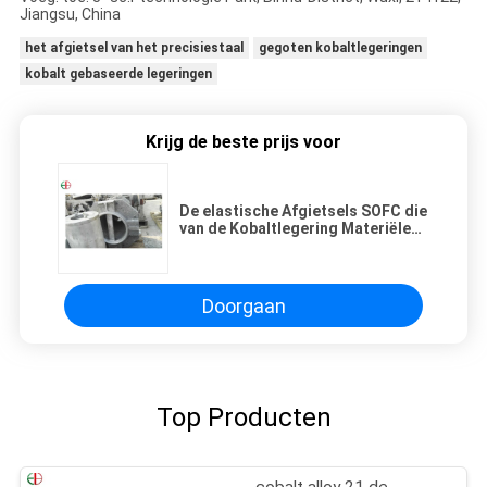
Jiangsu, China
het afgietsel van het precisiestaal
gegoten kobaltlegeringen
kobalt gebaseerde legeringen
Krijg de beste prijs voor
De elastische Afgietsels SOFC die
van de Kobaltlegering Materiële
Geschotene
OntploffingsOppervlaktebehandeling
verzegelen
Doorgaan
Top Producten