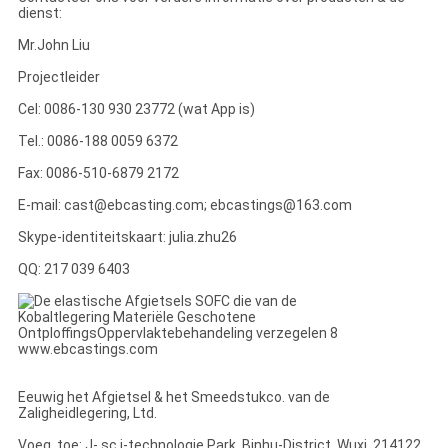
dienst:
Mr.John Liu
Projectleider
Cel: 0086-130 930 23772 (wat App is)
Tel.: 0086-188 0059 6372
Fax: 0086-510-6879 2172
E-mail: cast@ebcasting.com; ebcastings@163.com
Skype-identiteitskaart: julia.zhu26
QQ: 217 039 6403
www.ebcastings.com
Eeuwig het Afgietsel & het Smeedstukco. van de
Zaligheidlegering, Ltd.
Voeg. toe: J- sc.i-technologie Park, Binhu-District, Wuxi, 214122,