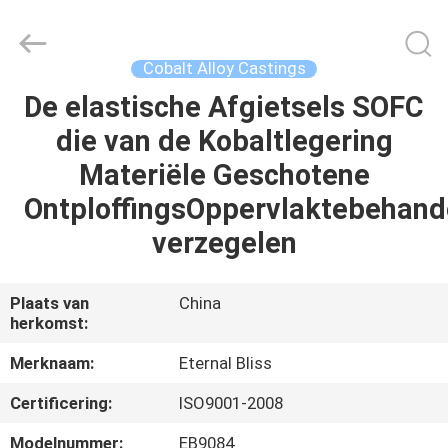
Eternal
Bliss
Alloy
Casting
&
Cobalt Alloy Castings
Forging
Co.,LTD..
All
De elastische Afgietsels SOFC
HUIS
Rights
Reserved.
die van de Kobaltlegering
PRODUCTEN
Materiële Geschotene
OntploffingsOppervlaktebehand
VIDEOS
verzegelen
ONGEVEER
Plaats van
China
herkomst:
ONS
Merknaam:
Eternal Bliss
FABRIEKSREIS
Certificering:
ISO9001-2008
Modelnummer:
EB9084