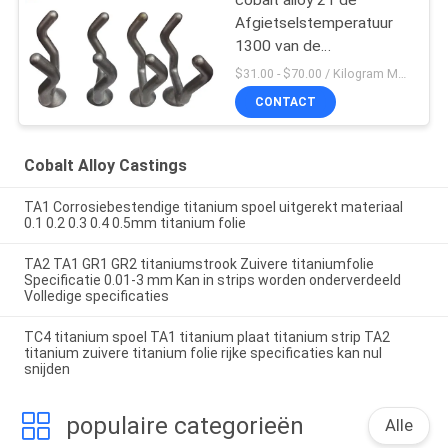
cobalt alloy 21 de
Afgietselstemperatuur
1300 van de
Kobaltlegering voor
$31.00 - $70.00 / Kilogram MOQ:5 stuks / Pieces
Poedermetallurgie
CONTACT
Cobalt Alloy Castings
TA1 Corrosiebestendige titanium spoel uitgerekt materiaal
0.1 0.2 0.3 0.4 0.5mm titanium folie
TA2 TA1 GR1 GR2 titaniumstrook Zuivere titaniumfolie
Specificatie 0.01-3 mm Kan in strips worden onderverdeeld
Volledige specificaties
TC4 titanium spoel TA1 titanium plaat titanium strip TA2
titanium zuivere titanium folie rijke specificaties kan nul
snijden
populaire categorieën
Alle