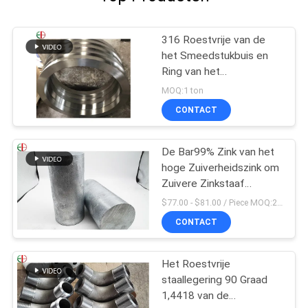
316 Roestvrije van de
het Smeedstukbuis en
Ring van het
Legeringsstaal de Buis
MOQ:1 ton
van de
CONTACT
Afgietselscentrifuge
EB28028
De Bar99% Zink van het
hoge Zuiverheidszink om
Zuivere Zinkstaaf
100x100x200mm
$77.00 - $81.00 / Piece MOQ:2 zetels
CONTACT
Het Roestvrije
staallegering 90 Graad
1,4418 van de