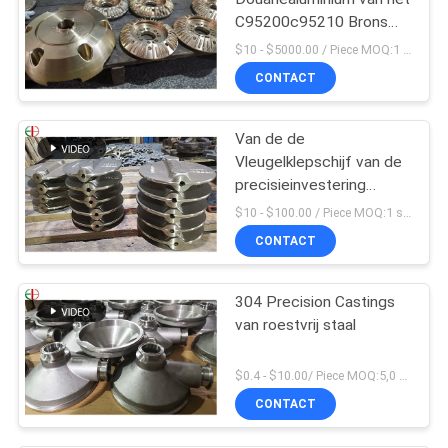
C95200c95210 Brons
het Gietende Lichaam
$10 - $5000.00 / Piece MOQ:1 stukken
van de het Bronsklep
CONTACT
Van de de
Vleugelklepschijf van de
precisieinvestering
Gietend Het
$10 - $100.00 / Piece MOQ:1 stukken
Bronsmessing 009
CONTACT
ASTM B61 B62
304 Precision Castings
van roestvrij staal
$0.4 - $10.00/ Piece MOQ:5,0 Kilogram
CONTACT