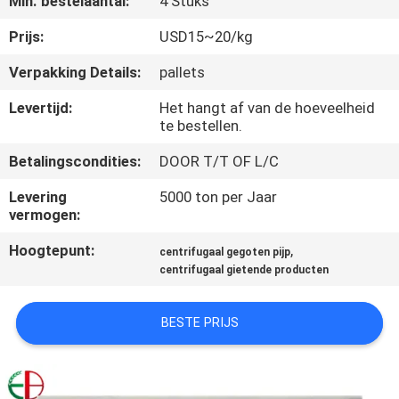
Min. bestelaantal:
4 Stuks
KWALITEITSCONTROLE
Prijs:
USD15~20/kg
CONTACTEER
Verpakking Details:
pallets
ONS
Levertijd:
Het hangt af van de hoeveelheid
te bestellen.
NIEUWS
Betalingscondities:
DOOR T/T OF L/C
Levering
5000 ton per Jaar
VERZOEK
vermogen:
OM
Hoogtepunt:
,
centrifugaal gegoten pijp
EEN
centrifugaal gietende producten
CITAAT
BESTE PRIJS
SITEMAP