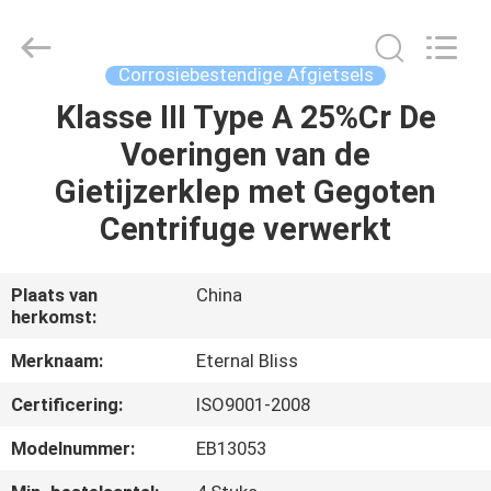
Eternal
Bliss
Alloy
Casting
&
Corrosiebestendige Afgietsels
Forging
Co.,LTD..
All
Klasse III Type A 25%Cr De
HUIS
Rights
Reserved.
Voeringen van de
PRODUCTEN
Gietijzerklep met Gegoten
Centrifuge verwerkt
VIDEOS
Plaats van
China
herkomst:
ONGEVEER
ONS
Merknaam:
Eternal Bliss
Certificering:
ISO9001-2008
FABRIEKSREIS
Modelnummer:
EB13053