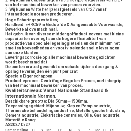
2.
Wij kunnen gebeëindigde
Witte het Ijzer
afgietsels
van Cr27
van het machinaal bewerken van proces voorzien.
3.
Wij kunnen
Witte het Ijzer
afgietsels
van Cr27
vanaf
internationale normen produceren.
Hoge Schuringsprestaties;
Hardheid: ≥HRC59 in Gedoofde & Aangemaakte Voorwaarde;
Bewerkte al ove machinaal.
Het gebruik van diverse middengolfinductieovens met kleine
capaciteiten overlegt aan de hogere flexibiliteit van
productie van speciale legeringgietsels en de minimum het
smelten hoeveelheden en voortvloeiende snelle leveringen
aan onze klanten.
Leveringscorrosie op alle machinaal bewerkte gezichten
wordt beschermd dat.
De punten crated geschikt om schade tijdens doorgang &
opslag te vermijden één punt per crat
Speciale Eigenschappen:
Productieproces:
Centrifuge Gegoten Proces
, met inbegrip
van
het machinaal bewerken van proces.
Kwaliteitsniveau: Vanaf Nationale Standaard &
Internationale Normen.
Beschikbare grootte: Dia.50mm--1500mm.
Toepassingsgebied: Mijnbouw, Klep en Pompindustrie,
Thermische behandelingsindustrie, Metallurgische Industrie,
Cementindustrie, Elektrische centrales, Olie, Gasindustrie.
Materiële Rang:
AS2027 Cr27
Samenstelling
C
Si
Mn
Cr
Ni
S
P
Mo
Cu
Fe