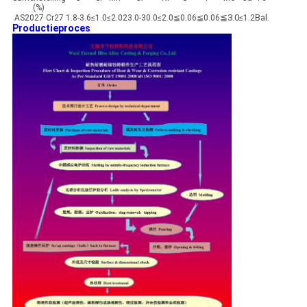
(%)
≦3.0
Bal.
AS2027 Cr27
1.8-3.6
≤1.0
≤2.0
23.0-30.0
≤2.0
≦0.06
≦0.06
≤1.2
Productieproces