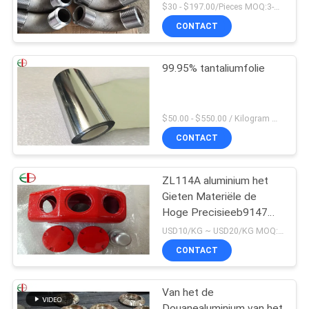
flensverbinding de
$30 - $197.00/Pieces MOQ:3-delig / Pieces
Elleboog van de
CONTACT
Pijpmontage
99.95% tantaliumfolie
$50.00 - $550.00 / Kilogram MOQ:2 kilogram
CONTACT
ZL114A aluminium het
Gieten Materiële de
Hoge Precisieeb9147
Rode Kleur van
USD10/KG ~ USD20/KG MOQ:50kg
Legeringenalu
CONTACT
Van het de
Douanealuminium van het