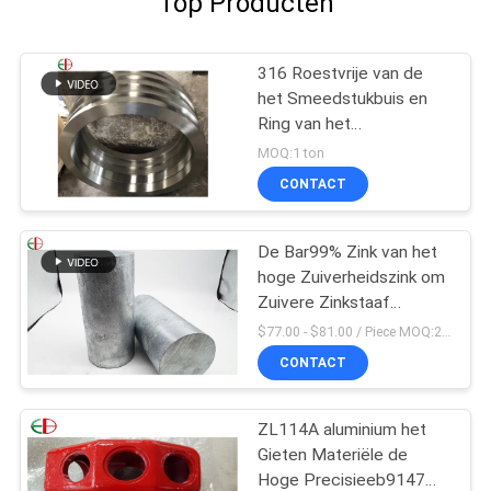
Top Producten
316 Roestvrije van de
het Smeedstukbuis en
Ring van het
Legeringsstaal de Buis
MOQ:1 ton
van de
CONTACT
Afgietselscentrifuge
EB28028
De Bar99% Zink van het
hoge Zuiverheidszink om
Zuivere Zinkstaaf
100x100x200mm
$77.00 - $81.00 / Piece MOQ:2 zetels
CONTACT
ZL114A aluminium het
Gieten Materiële de
Hoge Precisieeb9147