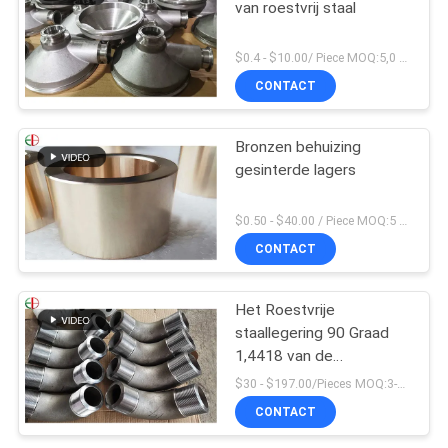
van roestvrij staal
$0.4 - $10.00/ Piece MOQ:5,0 Kilogram
CONTACT
Bronzen behuizing
gesinterde lagers
$0.50 - $40.00 / Piece MOQ:5 stukken
CONTACT
Het Roestvrije
staallegering 90 Graad
1,4418 van de
flensverbinding de
$30 - $197.00/Pieces MOQ:3-delig / Pieces
Elleboog van de
CONTACT
Pijpmontage