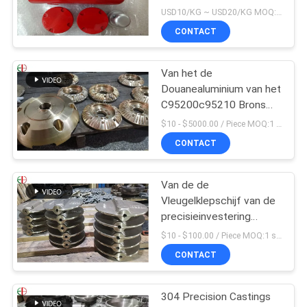
Rode Kleur van
USD10/KG ~ USD20/KG MOQ:50kg
Legeringenalu
CONTACT
Van het de
Douanealuminium van het
C95200c95210 Brons
het Gietende Lichaam
$10 - $5000.00 / Piece MOQ:1 stukken
van de het Bronsklep
CONTACT
Van de de
Vleugelklepschijf van de
precisieinvestering
Gietend Het
$10 - $100.00 / Piece MOQ:1 stukken
Bronsmessing 009
CONTACT
ASTM B61 B62
304 Precision Castings