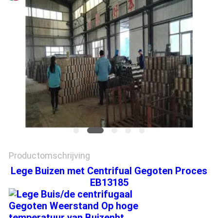
PRIVACYBELEID
Productomschrijving
Lege Buizen met Centrifual Gegoten Proces
EB13185