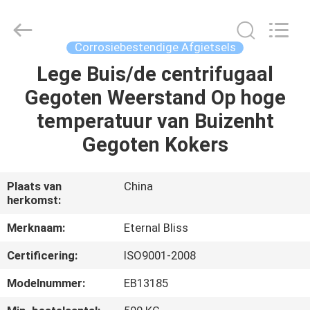
Eternal
Bliss
Alloy
Casting
&
Corrosiebestendige Afgietsels
Forging
Co.,LTD..
All
Lege Buis/de centrifugaal
HUIS
Rights
Reserved.
Gegoten Weerstand Op hoge
PRODUCTEN
temperatuur van Buizenht
Gegoten Kokers
VIDEOS
Plaats van
China
herkomst:
ONGEVEER
ONS
Merknaam:
Eternal Bliss
Certificering:
ISO9001-2008
FABRIEKSREIS
Modelnummer:
EB13185