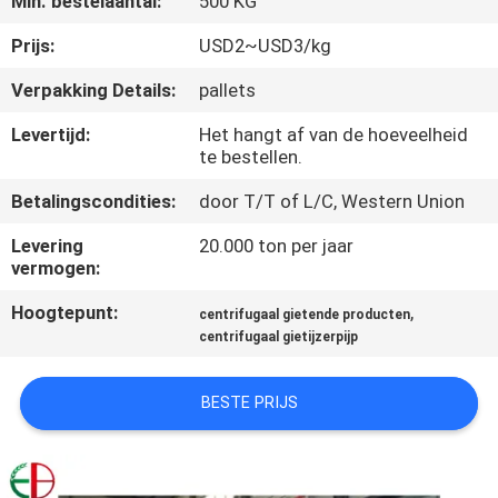
Min. bestelaantal:
500 KG
KWALITEITSCONTROLE
Prijs:
USD2~USD3/kg
CONTACTEER
Verpakking Details:
pallets
ONS
Levertijd:
Het hangt af van de hoeveelheid
te bestellen.
NIEUWS
Betalingscondities:
door T/T of L/C, Western Union
Levering
20.000 ton per jaar
VERZOEK
vermogen:
OM
Hoogtepunt:
,
centrifugaal gietende producten
EEN
centrifugaal gietijzerpijp
CITAAT
BESTE PRIJS
SITEMAP