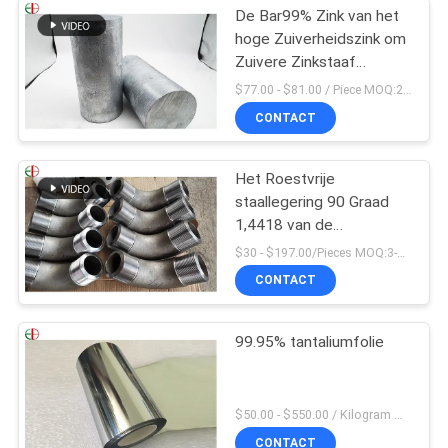
De Bar99% Zink van het
hoge Zuiverheidszink om
Zuivere Zinkstaaf
100x100x200mm
$77.00 - $81.00 / Piece MOQ:2 zetels
CONTACT
Het Roestvrije
staallegering 90 Graad
1,4418 van de
flensverbinding de
$30 - $197.00/Pieces MOQ:3-delig / Pieces
Elleboog van de
CONTACT
Pijpmontage
99.95% tantaliumfolie
$50.00 - $550.00 / Kilogram MOQ:2 kilogram
CONTACT