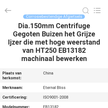
Eternal
Bliss
Alloy
Casting
&
Corrosiebestendige Afgietsels
Forging
Co.,LTD..
All
Dia.150mm Centrifuge
HUIS
Rights
Reserved.
Gegoten Buizen het Grijze
PRODUCTEN
Ijzer die met hoge weerstand
van HT250 EB13182
VIDEOS
machinaal bewerken
ONGEVEER
Plaats van
China
herkomst:
ONS
Merknaam:
Eternal Bliss
FABRIEKSREIS
Certificering:
ISO9001-2008
Modelnummer:
EB13182