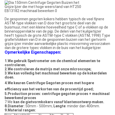
De gesponnen gegoten kokers hebben typisch de veel fijnere
ASTM-type vlokken van D door het grootste deel van de
buismuur, met een kleine hoeveelheid type C of a-vlokken op de
binnenoppervlakte van de pijp. De delen van het kuilgietijzer
heeft typisch de grote ASTM-type C vlokken (ASTM, 1998) Type
grafietvlokken van D in de gesponnen buizen van het gietvorm
grijze ijzer minder aanvankelijke plastic misvorming veroorzaken
dan de grotere typec vlokken in de buis van het kuilgietijzer.
Opmerkelijke Eigenschappen:
1.We gebruik Spetrometer om de chemlcal elementen te
controleren
;
2.We controleren de matrijs met onze mlcroscope;
3.We kan volledig het machinaal bewerken op de kokerdelen
doen.
4.We keuren
Centrifuge Gegoten proces met hogere
efficiency aan het verkorten van
de procestijd goed;
5.Production proces: centrifuge gegoten proces + machinaal
bewerkend proces
7.We
kan de gietvormkokers vanaf klantenontwerp maken.
8.Diameter:
50mm - 500mm;
Lengte
: minder dan 400mm.
9.Material rangen: