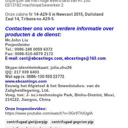
Onze cabine Nr
14-A29-5 in Newcast 2015, Duitsland
Zaal 14, Tribune no.A29-5.
Contacteer ons voor verdere informatie over
producten & de dienst:
Mr.John Liu
Projectleider
Tel.: 0086-188 0059 6372
Fax: 0086-510-6879 2172
E-mail: cast@ebcastings.com, ebcastings@163.com
Skype-identiteitskaart: julia.zhu26
QQ: 217 039 6403
Wat app is: 0086-130 930 23772
www.ebcastings.com
Eeuwig het Afgietsel & het Smeedstukco. van de
Zaligheidlegering, Ltd.
Voeg. toe: J- sc.i-technologie Park, Binhu-District, Wuxi,
214122, Jiangsu, China
Onze Inspectievideo:
https://www.youtube.com/watch?v=3Gr9ThIUgIA
centrifugaal gietijzerpijp
centrifugaal gegoten pijp