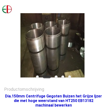
PRIVACYBELEID
Productomschrijving
Dia.150mm Centrifuge Gegoten Buizen het Grijze Ijzer
die met hoge weerstand van HT250 EB13182
machinaal bewerken