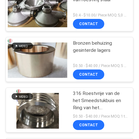
$0.4 - $10.00/ Piece MOQ:5,0 Kilogram
CONTACT
Bronzen behuizing
gesinterde lagers
$0.50 - $40.00 / Piece MOQ:5 stukken
CONTACT
316 Roestvrije van de
het Smeedstukbuis en
Ring van het
Legeringsstaal de Buis
$0.50 - $40.00 / Piece MOQ:1 ton
van de
CONTACT
Afgietselscentrifuge
EB28028