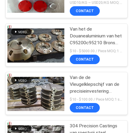
Rode Kleur van
USD10/KG ~ USD20/KG MOQ:50kg
Legeringenalu
CONTACT
Van het de
Douanealuminium van het
C95200c95210 Brons
het Gietende Lichaam
$10 - $5000.00 / Piece MOQ:1 stukken
van de het Bronsklep
CONTACT
Van de de
Vleugelklepschijf van de
precisieinvestering
Gietend Het
$10 - $100.00 / Piece MOQ:1 stukken
Bronsmessing 009
CONTACT
ASTM B61 B62
304 Precision Castings
van roestvrij staal