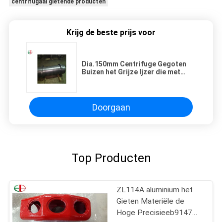
centrifugaal gietende producten
Krijg de beste prijs voor
Dia.150mm Centrifuge Gegoten
Buizen het Grijze Ijzer die met
hoge weerstand van HT250
EB13182 machinaal bewerken
Doorgaan
Top Producten
ZL114A aluminium het
Gieten Materiële de
Hoge Precisieeb9147