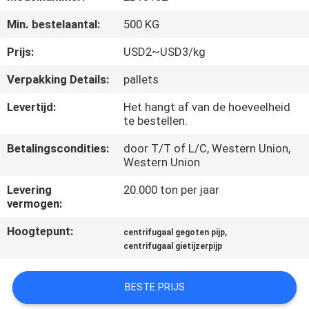
KWALITEITSCONTROLE
Min. bestelaantal:
500 KG
CONTACTEER
Prijs:
USD2~USD3/kg
ONS
Verpakking Details:
pallets
Levertijd:
Het hangt af van de hoeveelheid
NIEUWS
te bestellen.
Betalingscondities:
door T/T of L/C, Western Union,
VERZOEK
Western Union
OM
Levering
20.000 ton per jaar
vermogen:
EEN
CITAAT
Hoogtepunt:
,
centrifugaal gegoten pijp
centrifugaal gietijzerpijp
SITEMAP
BESTE PRIJS