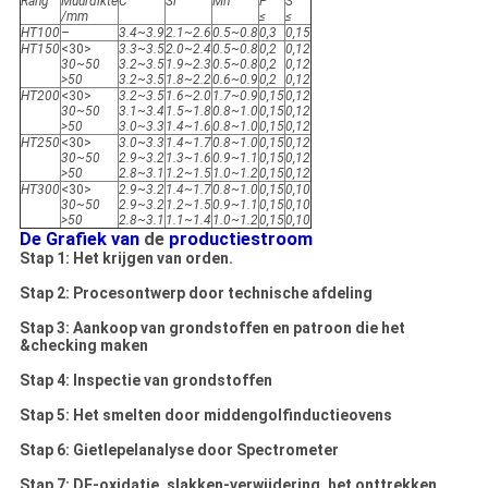
Rang
Muurdikte
C
Si
Mn
P
S
/mm
≤
≤
HT100
–
3.4~3.9
2.1~2.6
0.5~0.8
0,3
0,15
HT150
<30>
3.3~3.5
2.0~2.4
0.5~0.8
0,2
0,12
30~50
3.2~3.5
1.9~2.3
0.5~0.8
0,2
0,12
>
50
3.2~3.5
1.8~2.2
0.6~0.9
0,2
0,12
HT200
<30>
3.2~3.5
1.6~2.0
1.7~0.9
0,15
0,12
30~50
3.1~3.4
1.5~1.8
0.8~1.0
0,15
0,12
>
50
3.0~3.3
1.4~1.6
0.8~1.0
0,15
0,12
HT250
<30>
3.0~3.3
1.4~1.7
0.8~1.0
0,15
0,12
30~50
2.9~3.2
1.3~1.6
0.9~1.1
0,15
0,12
>
50
2.8~3.1
1.2~1.5
1.0~1.2
0,15
0,12
HT300
<30>
2.9~3.2
1.4~1.7
0.8~1.0
0,15
0,10
30~50
2.9~3.2
1.2~1.5
0.9~1.1
0,15
0,10
>
50
2.8~3.1
1.1~1.4
1.0~1.2
0,15
0,10
De Grafiek van
de
productiestroom
Stap 1: Het krijgen van orden.
Stap 2: Procesontwerp door technische afdeling
Stap 3: Aankoop van grondstoffen en patroon die het
&checking maken
Stap 4: Inspectie van grondstoffen
Stap 5: Het smelten door middengolfinductieovens
Stap 6: Gietlepelanalyse door Spectrometer
Stap 7: DE-oxidatie, slakken-verwijdering, het onttrekken