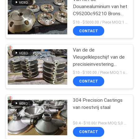
Douanealuminium van het
C95200c95210 Brons
het Gietende Lichaam
$10 - $5000.00 / Piece MOQ:1 stukken
van de het Bronsklep
CONTACT
Van de de
Vleugelklepschijf van de
precisieinvestering
Gietend Het
$10 - $100.00 / Piece MOQ:1 stukken
Bronsmessing 009
CONTACT
ASTM B61 B62
304 Precision Castings
van roestvrij staal
$0.4 - $10.00/ Piece MOQ:5,0 Kilogram
CONTACT