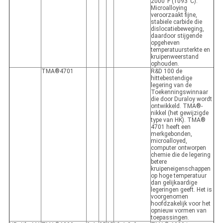
2000°F (1093°C).
Microalloying
veroorzaakt fijne,
stabiele carbide die
dislocatiebeweging,
daardoor stijgende
opgeheven
temperatuursterkte en
kruipenweerstand
ophouden.
TMA®4701
R&D 100 de
hittebestendige
legering van de
Toekenningswinnaar
die door Duraloy wordt
ontwikkeld. TMA®-
nikkel (het gewijzigde
type van HK). TMA®
4701 heeft een
merkgebonden,
microalloyed,
computer ontworpen
chemie die de legering
betere
kruipeneigenschappen
op hoge temperatuur
dan gelijkaardige
legeringen geeft. Het is
voorgenomen
hoofdzakelijk voor het
opnieuw vormen van
toepassingen.