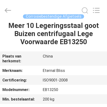
Eternal
Bliss
Alloy
Casting
&
Corrosiebestendige Afgietsels
Forging
Co.,LTD..
All
Meer 10 Legeringsstaal goot
HUIS
Rights
Reserved.
Buizen centrifugaal Lege
PRODUCTEN
Voorwaarde EB13250
VIDEOS
Plaats van
China
herkomst:
ONGEVEER
Merknaam:
Eternal Bliss
ONS
Certificering:
ISO9001-2008
Modelnummer:
EB13250
FABRIEKSREIS
Min. bestelaantal:
200 kg