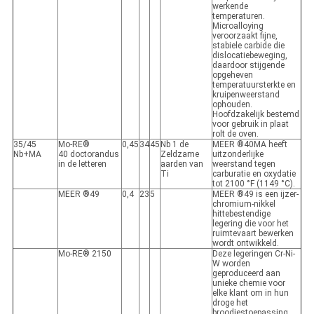
werkende
temperaturen.
Microalloying
veroorzaakt fijne,
stabiele carbide die
dislocatiebeweging,
daardoor stijgende
opgeheven
temperatuursterkte en
kruipenweerstand
ophouden.
Hoofdzakelijk bestemd
voor gebruik in plaat
rolt de oven.
35/45
Mo-RE®
0,45
34
45
Nb 1 de
MEER ®40MA heeft
Nb+MA
40 doctorandus
Zeldzame
uitzonderlijke
in de letteren
aarden van
weerstand tegen
Ti
carburatie en oxydatie
tot 2100 °F (1149 °C).
MEER ®49
0,4
23
5
MEER ®49 is een ijzer-
chromium-nikkel
hittebestendige
legering die voor het
ruimtevaart bewerken
wordt ontwikkeld.
Mo-RE® 2150
Deze legeringen Cr-Ni-
W worden
geproduceerd aan
unieke chemie voor
elke klant om in hun
droge het
broodjestoepassing