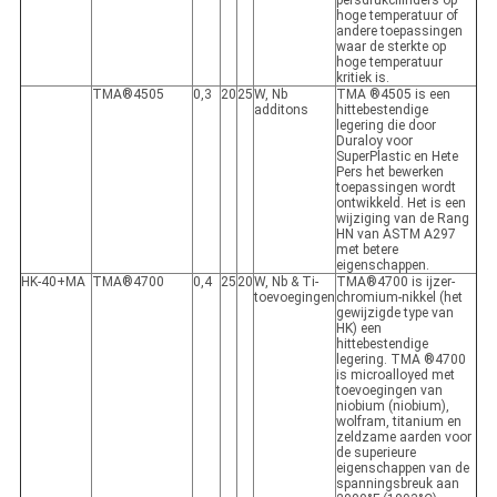
persdrukcilinders op
hoge temperatuur of
andere toepassingen
waar de sterkte op
hoge temperatuur
kritiek is.
TMA®4505
0,3
20
25
W, Nb
TMA ®4505 is een
additons
hittebestendige
legering die door
Duraloy voor
SuperPlastic en Hete
Pers het bewerken
toepassingen wordt
ontwikkeld. Het is een
wijziging van de Rang
HN van ASTM A297
met betere
eigenschappen.
HK-40+MA
TMA®4700
0,4
25
20
W, Nb & Ti-
TMA®4700 is ijzer-
toevoegingen
chromium-nikkel (het
gewijzigde type van
HK) een
hittebestendige
legering. TMA ®4700
is microalloyed met
toevoegingen van
niobium (niobium),
wolfram, titanium en
zeldzame aarden voor
de superieure
eigenschappen van de
spanningsbreuk aan