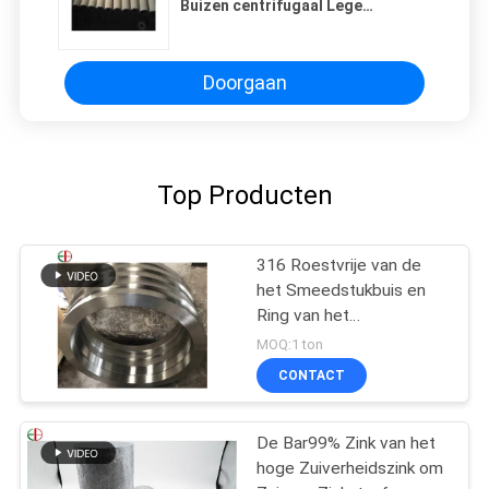
Buizen centrifugaal Lege
Voorwaarde EB13250
Doorgaan
Top Producten
316 Roestvrije van de
het Smeedstukbuis en
Ring van het
Legeringsstaal de Buis
MOQ:1 ton
van de
CONTACT
Afgietselscentrifuge
EB28028
De Bar99% Zink van het
hoge Zuiverheidszink om