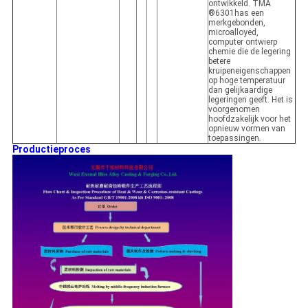
ontwikkeld. TMA
®6301has een
merkgebonden,
microalloyed,
computer ontwierp
chemie die de legering
betere
kruipeneigenschappen
op hoge temperatuur
dan gelijkaardige
legeringen geeft. Het is
voorgenomen
hoofdzakelijk voor het
opnieuw vormen van
toepassingen.
Productieproces