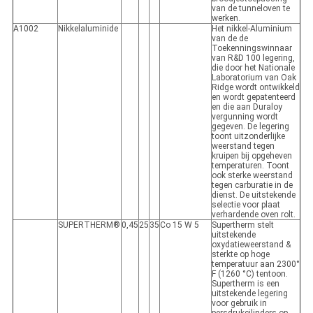
van de tunneloven te
werken.
A1002
Nikkelaluminide
Het nikkel-Aluminium
van de de
Toekenningswinnaar
van R&D 100 legering,
die door het Nationale
Laboratorium van Oak
Ridge wordt ontwikkeld
en wordt gepatenteerd
en die aan Duraloy
vergunning wordt
gegeven. De legering
toont uitzonderlijke
weerstand tegen
kruipen bij opgeheven
temperaturen. Toont
ook sterke weerstand
tegen carburatie in de
dienst. De uitstekende
selectie voor plaat
verhardende oven rolt.
SUPERTHERM®
0,45
25
35
Co 15 W 5
Supertherm stelt
uitstekende
oxydatieweerstand &
sterkte op hoge
temperatuur aan 2300°
F (1260 °C) tentoon.
Supertherm is een
uitstekende legering
voor gebruik in