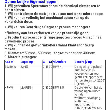
Opmerkelijke Eigenschappen:
1.
Wij gebruiken Spetrometer om de chemlcal elementen te
controleren
;
2.
Wij controleren de matrijsstructuur met onze mlcroscope;
3.
Wij kunnen volledig het machinaal bewerken op de
kokerdelen doen.
4.
Wij keuren
Centrifuge Gegoten proces met hogere
efficiency aan het verkorten van
de procestijd goed;
5.
Productieproces: centrifuge gegoten proces + machinaal
bewerkend proces
7.
Wij kunnen de gietvormkokers vanaf klantenontwerp
maken.
8.
Diameter:
50mm - 500mm;
Lengte
: minder dan 400mm.
9.
Materiële rangen:
ASTM
Legering
C
Cr
Ni
Andere
Beschrijving
30/50 W
22H®
0,45
30
50
W 4
De legering is geheel
austenitic en is
voorgenomen voor
gebruik bij opgeheven
temperaturen tot 2200°
F (1204° C).
HP+W
Mo-RE®1
0,45
25
35
W 1,5
De sterkte van het de
verhogingenkruipen
van de
wolframtoevoeging.
Nuttig aan
2000°/2100° F
(1093°/1149°C). Mo-