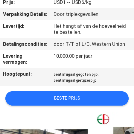
KWALITEITSCONTROLE
Prijs:
USD1 ~ USD6/kg
Verpakking Details:
Door triplexgevallen
CONTACTEER
Levertijd:
Het hangt af van de hoeveelheid
ONS
te bestellen.
Betalingscondities:
door T/T of L/C, Western Union
NIEUWS
Levering
10,000.00 per jaar
vermogen:
VERZOEK
Hoogtepunt:
,
centrifugaal gegoten pijp
OM
centrifugaal gietijzerpijp
EEN
BESTE PRIJS
CITAAT
SITEMAP