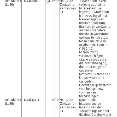
HP+Nb+MA
TMA®6300
0,4
25
35
Nb 1,2 de
TMA® 6300 is een
(LoSil)
Zeldzame
volledig austenitic
aarden van
hittebestendige
Ti
legering. TMA®6300
is microalloyed met
toevoegingen van
niobium (niobium),
titanium en zeldzame
aarden voor betere
sterkte en weerstand
op hoge temperatuur
tegen carburatie en
oxydatie tot 1950 ° F
(1066 ° C).
Microalloying
veroorzaakt fijne,
stabiele carbide die
dislocatiebeweging,
daardoor stijgende
opgeheven
temperatuursterkte en
kruipenweerstand
ophouden.
Hoofdzakelijk bestemd
voor het opnieuw
vormen van
toepassingen.
HP+Nb+MA
TMA® 6301
25
35
Nb 1,2 de
R&D 100 de
(LoSil)
Zeldzame
hittebestendige
aarden van
legering van de
Ti
Toekenningswinnaar
die door Duraloy wordt