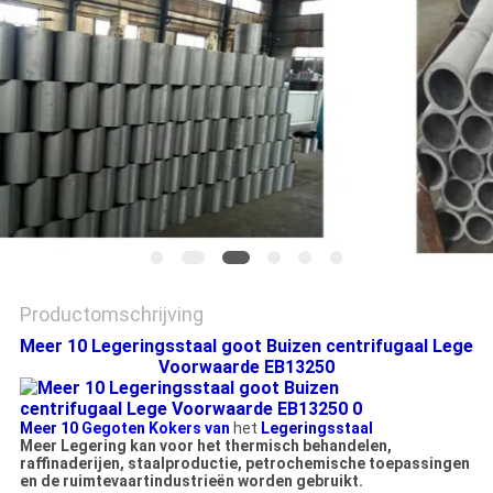
PRIVACYBELEID
Productomschrijving
Meer 10 Legeringsstaal goot Buizen centrifugaal Lege
Voorwaarde EB13250
Meer 10
Gegoten Kokers van
het
Legeringsstaal
Meer Legering kan voor het thermisch behandelen,
raffinaderijen, staalproductie, petrochemische toepassingen
en de ruimtevaartindustrieën worden gebruikt.