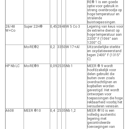
RE® 1 is een goede
optie voor gebruik in
streng ovenbroodje op
hoge temperatuur en
stralende
buistoepassingen.
28/48
Super 22H®
0,45
28
48
W 5 Co 3
Legering van keus voor
W+Co
de extreme dienst op
hoge temperatuur aan
2200° F (1066° aan
1200° C).
Mo-RE®2
0,2
33
50
W 17+Al
Uitzonderlijke sterkte
en oxydatieweerstand
tegen 2400° F (1315°
C).
HP Nb LC
Mo-RE®9
0,09
25
35
Nb 1
MEER ® 9 wordt
hoofdzakelijk voor
delen gebruikt die
buiten oven zoals
overdrachtlijnen en
kopballen worden
gevestigd. Het wordt
ontworpen voor
toepassingen die hoge
rekbaarheid voorbij het
verouderen vereisen.
A608
MEER ®10
0,4
25
35
Nb 1,2
MEER ®10 is een
volledig austenitic
legering met
gecontroleerde
toevoegingen van