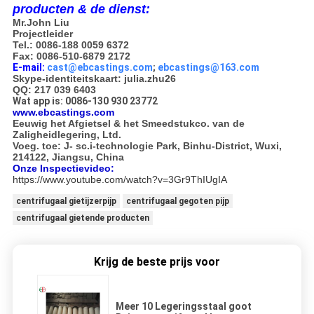
producten & de dienst:
Mr.John Liu
Projectleider
Tel.: 0086-188 0059 6372
Fax: 0086-510-6879 2172
E-mail:
cast@ebcastings.com
;
ebcastings@163.com
Skype-identiteitskaart: julia.zhu26
QQ: 217 039 6403
Wat app is: 0086-130 930 23772
www.ebcastings.com
Eeuwig het Afgietsel & het Smeedstukco. van de
Zaligheidlegering, Ltd.
Voeg. toe: J- sc.i-technologie Park, Binhu-District, Wuxi,
214122, Jiangsu, China
Onze Inspectievideo:
https://www.youtube.com/watch?v=3Gr9ThIUgIA
centrifugaal gietijzerpijp
centrifugaal gegoten pijp
centrifugaal gietende producten
Krijg de beste prijs voor
Meer 10 Legeringsstaal goot