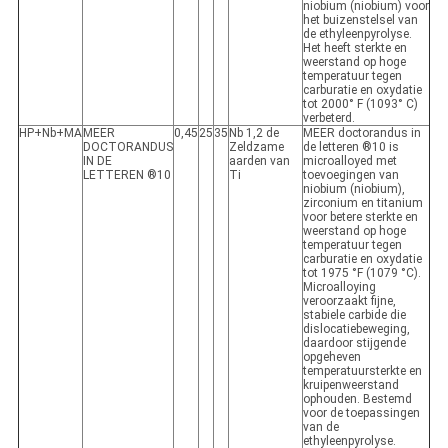
niobium (niobium) voor
het buizenstelsel van
de ethyleenpyrolyse.
Het heeft sterkte en
weerstand op hoge
temperatuur tegen
carburatie en oxydatie
tot 2000° F (1093° C)
verbeterd.
HP+Nb+MA
MEER
0,45
25
35
Nb 1,2 de
MEER doctorandus in
DOCTORANDUS
Zeldzame
de letteren ®10 is
IN DE
aarden van
microalloyed met
LETTEREN ®10
Ti
toevoegingen van
niobium (niobium),
zirconium en titanium
voor betere sterkte en
weerstand op hoge
temperatuur tegen
carburatie en oxydatie
tot 1975 °F (1079 °C).
Microalloying
veroorzaakt fijne,
stabiele carbide die
dislocatiebeweging,
daardoor stijgende
opgeheven
temperatuursterkte en
kruipenweerstand
ophouden. Bestemd
voor de toepassingen
van de
ethyleenpyrolyse.