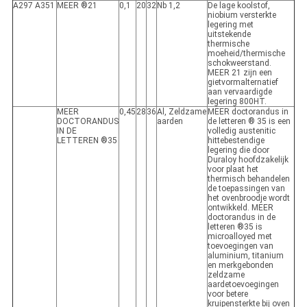
A297 A351
MEER ®21
0,1
20
32
Nb 1,2
De lage koolstof,
niobium versterkte
legering met
uitstekende
thermische
moeheid/thermische
schokweerstand.
MEER 21 zijn een
gietvormalternatief
aan vervaardigde
legering 800HT.
MEER
0,45
28
36
Al, Zeldzame
MEER doctorandus in
DOCTORANDUS
aarden
de letteren ® 35 is een
IN DE
volledig austenitic
LETTEREN ®35
hittebestendige
legering die door
Duraloy hoofdzakelijk
voor plaat het
thermisch behandelen
de toepassingen van
het ovenbroodje wordt
ontwikkeld. MEER
doctorandus in de
letteren ®35 is
microalloyed met
toevoegingen van
aluminium, titanium
en merkgebonden
zeldzame
aardetoevoegingen
voor betere
kruipensterkte bij oven