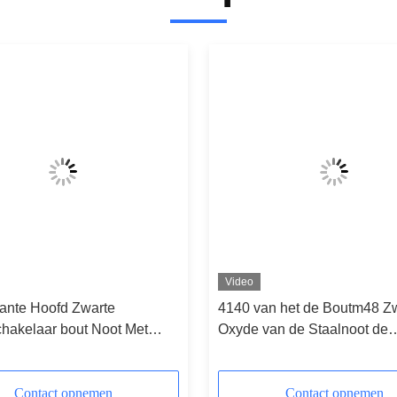
Video
kante Hoofd Zwarte
4140 van het de Boutm48 Z
hakelaar bout Noot Met
Oxyde van de Staalnoot de
erstand vast
Hexuitdraai Hoofdbouten Me
trekspanning
Contact opnemen
Contact opnemen