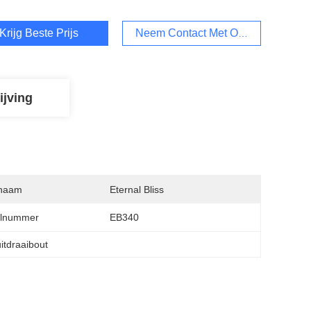
Krijg Beste Prijs
Neem Contact Met Ons Op
ijving
naam
Eternal Bliss
lnummer
EB340
itdraaibout