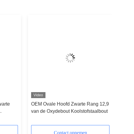
Video
warte
OEM Ovale Hoofd Zwarte Rang 12,9
van de Oxydebout Koolstofstaalbout
t grote
Contact opnemen