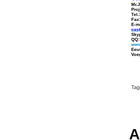
Mr.
Proj
Tel.
Fax
E-m
cas
Skyp
QQ:
www
Eeuw
Voeg
Tag
A