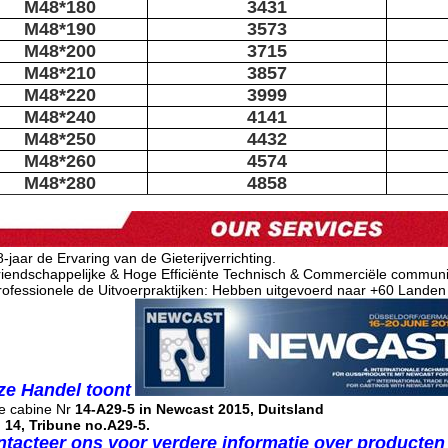
M48*180
3431
M48*190
3573
M48*200
3715
M48*210
3857
M48*220
3999
M48*240
4141
M48*250
4432
M48*260
4574
M48*280
4858
8-jaar de Ervaring van de Gieterijverrichting.
riendschappelijke & Hoge Efficiënte Technisch & Commerciële communi
rofessionele de Uitvoerpraktijken: Hebben uitgevoerd naar +60 Landen
ze Handel toont
e cabine Nr
14-A29-5 in Newcast 2015, Duitsland
 14, Tribune no.A29-5.
tacteer ons voor verdere informatie over producten 