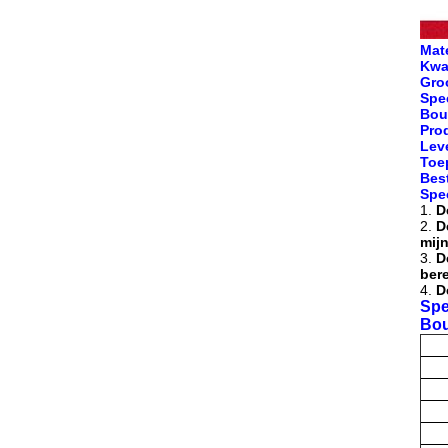
Mat
Kwal
Gro
Spec
Bou
Pro
Lev
Toe
Bes
Spe
1.
D
2.
D
mij
3.
D
bere
4.
D
Spe
Bou