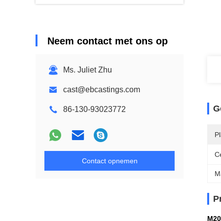
Neem contact met ons op
Ms. Juliet Zhu
cast@ebcastings.com
G
86-130-93023772
P
Ce
Contact opnemen
M
P
M20