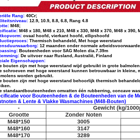
eriële Rang:
40Cr;
iteitsniveau:
12.9, 10.9, 8.8, 6.8, Rang 4.8
otte:
M48;
ificatie:
M48 x 180, M48 x 210, M48 x 330, M48 x 370, M48 x 390, 
tkopvorm:
ovaal hoofd, vierkant hoofd, ellipshoofd
ductieproces:
Thermisch behandeld, Met hoge weerstand
ensduurwaarborg:
12 maanden onder normale arbeidsvoorwaarde
passing:
Bouteenheden voor SAG Molen dia.7.39m
temming:
De uitvoer naar Rusland, Australië, Finland
ciale Eigenschappen:
e bouten zijn met hoge weerstand wijd gebruikt in grote balmolen
e schroeven met hoge weerstand kunnen betrouwbaar in kleine, 
nmolens worden gebruikt.
e bouten zijn met hoge weerstand behoorlijk thermisch behande
iken.
e standaardbouteenheden omvatten één rubberring, concave was
cificatie voor Bouteenheden & de Bouteenheden van de M
tnoten & Lente & Vlakke Wasmachines (M48-Bouten)
-
Gewicht (kg/1000
Grootte
Zonder Noten
M48*150
3005
M48*160
3147
M48*170
3289