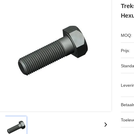
Trek
Hexu
MOQ:
Prijs:
Standa
Leveri
Betaal
Toeleve