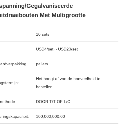
spanning/Gegalvaniseerde
itdraaibouten Met Multigrootte
10 sets
USD4/set ~ USD20/set
ardverpakking:
pallets
Het hangt af van de hoeveelheid te
ngstermijn:
bestellen.
methode:
DOOR T/T OF L/C
ringskapaciteit:
100,000,000.00