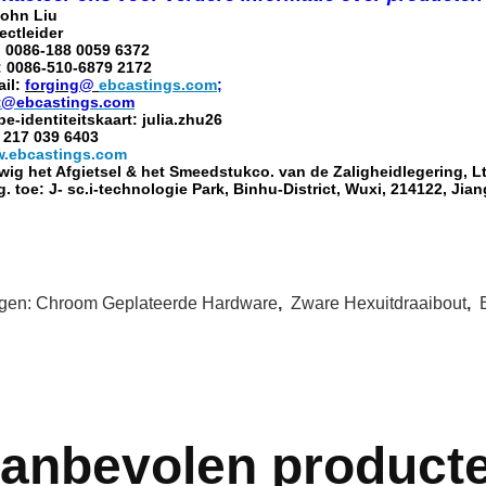
John Liu
ectleider
: 0086-188 0059 6372
: 0086-510-6879 2172
ail:
forging@
ebcastings.com
;
t@ebcastings.com
e-identiteitskaart: julia.zhu26
 217 039 6403
.ebcastings.com
ig het Afgietsel & het Smeedstukco. van de Zaligheidlegering, Lt
. toe: J- sc.i-technologie Park, Binhu-District, Wuxi, 214122, Jia
gen:
Chroom Geplateerde Hardware
,
Zware Hexuitdraaibout
,
anbevolen product