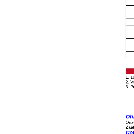
1. 1
2. V
3. P
On
Onz
Zaal
Con