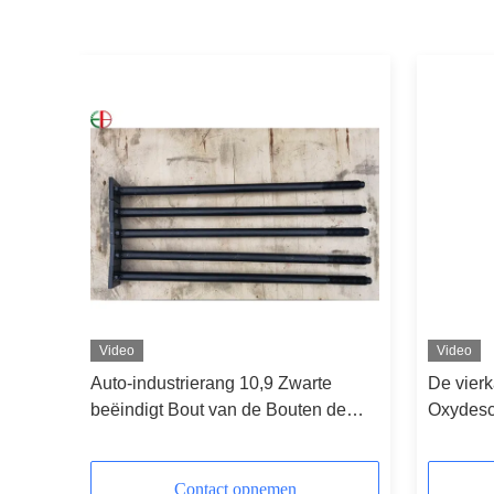
Video
Video
ag
Auto-industrierang 10,9 Zwarte
De vier
arte
beëindigt Bout van de Bouten de
Oxydesc
Vierkante Hoofdvoering
hoge we
Contact opnemen