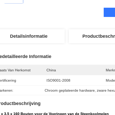
Detailsinformatie
Productbeschr
edetailleerde Informatie
laats Van Herkomst
China
Merk
rtificering
ISO9001-2008
Mode
arkeren:
Chroom geplateerde hardware
, 
zware hexu
roductbeschrijving
 x 3,5 x 160 Bouten voor de Voeringen van de Steenkoolmolen