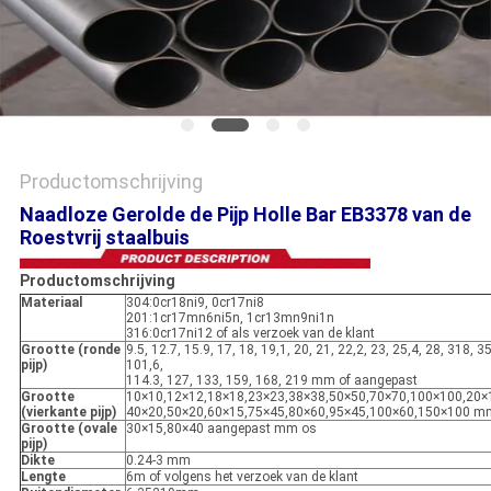
PRIVACYBELEID
Productomschrijving
Naadloze Gerolde de Pijp Holle Bar EB3378 van de
Roestvrij staalbuis
Productomschrijving
Materiaal
304:0cr18ni9, 0cr17ni8
201:1cr17mn6ni5n, 1cr13mn9ni1n
316:0cr17ni12 of als verzoek van de klant
Grootte (ronde
9.5, 12.7, 15.9, 17, 18, 19,1, 20, 21, 22,2, 23, 25,4, 28, 318, 35
pijp)
101,6,
114.3, 127, 133, 159, 168, 219 mm of aangepast
Grootte
10×10,12×12,18×18,23×23,38×38,50×50,70×70,100×100,20×
(vierkante pijp)
40×20,50×20,60×15,75×45,80×60,95×45,100×60,150×100 mm
Grootte (ovale
30×15,80×40 aangepast mm os
pijp)
Dikte
0.24-3 mm
Lengte
6m of volgens het verzoek van de klant