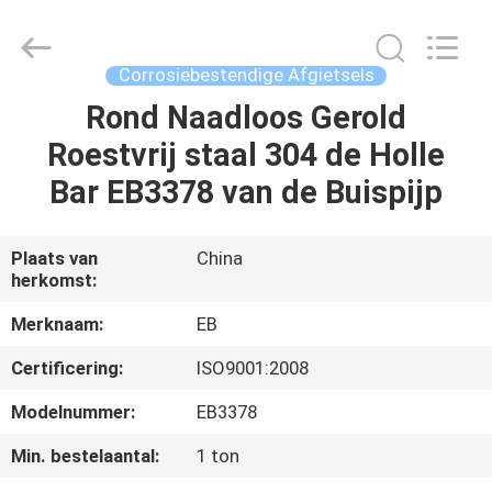
Eternal
Bliss
Alloy
Casting
&
Corrosiebestendige Afgietsels
Forging
Co.,LTD..
All
Rond Naadloos Gerold
HUIS
Rights
Reserved.
Roestvrij staal 304 de Holle
PRODUCTEN
Bar EB3378 van de Buispijp
VIDEOS
Plaats van
China
herkomst:
ONGEVEER
Merknaam:
EB
ONS
Certificering:
ISO9001:2008
Modelnummer:
EB3378
FABRIEKSREIS
Min. bestelaantal:
1 ton