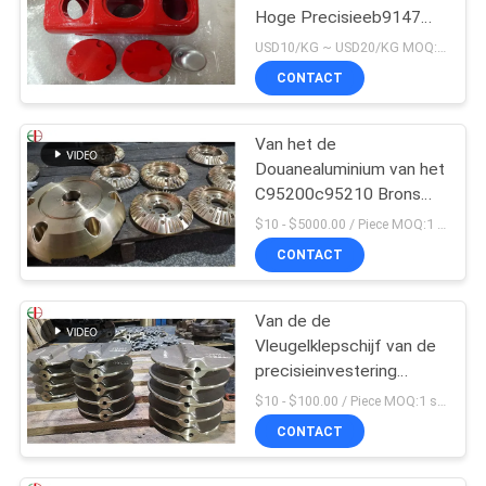
Hoge Precisieeb9147
Rode Kleur van
USD10/KG ~ USD20/KG MOQ:50kg
Legeringenalu
CONTACT
Van het de
Douanealuminium van het
C95200c95210 Brons
het Gietende Lichaam
$10 - $5000.00 / Piece MOQ:1 stukken
van de het Bronsklep
CONTACT
Van de de
Vleugelklepschijf van de
precisieinvestering
Gietend Het
$10 - $100.00 / Piece MOQ:1 stukken
Bronsmessing 009
CONTACT
ASTM B61 B62