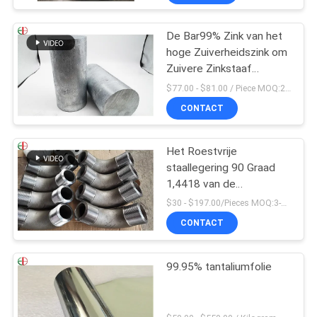
Afgietselscentrifuge
EB28028
De Bar99% Zink van het
hoge Zuiverheidszink om
Zuivere Zinkstaaf
100x100x200mm
$77.00 - $81.00 / Piece MOQ:2 zetels
CONTACT
Het Roestvrije
staallegering 90 Graad
1,4418 van de
flensverbinding de
$30 - $197.00/Pieces MOQ:3-delig / Pieces
Elleboog van de
CONTACT
Pijpmontage
99.95% tantaliumfolie