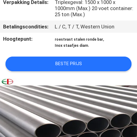
KWALITEITSCONTROLE
Verpakking Details:
Triplexgeval: 1500 x 1000 x
1000mm (Max.) 20 voet container:
25 ton (Max.)
CONTACTEER
Betalingscondities:
L / C, T / T, Western Union
ONS
Hoogtepunt:
,
roestvast stalen ronde bar
Inox staafjes diam.
NIEUWS
BESTE PRIJS
VERZOEK
OM
EEN
CITAAT
SITEMAP