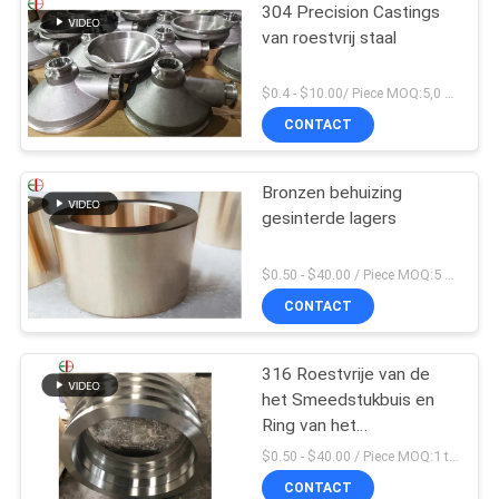
304 Precision Castings
van roestvrij staal
$0.4 - $10.00/ Piece MOQ:5,0 Kilogram
CONTACT
Bronzen behuizing
gesinterde lagers
$0.50 - $40.00 / Piece MOQ:5 stukken
CONTACT
316 Roestvrije van de
het Smeedstukbuis en
Ring van het
Legeringsstaal de Buis
$0.50 - $40.00 / Piece MOQ:1 ton
van de
CONTACT