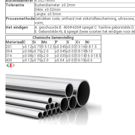
Buitendiameter
6.35219mm
Tolerantie
Buitendiameter: ±0.2mm
Dikte: ±0.02mm
Lengte: ±0.5mm
Procesmethode
Getrokken code, onthard met stikstofbescherming, ultrasone
vorm,
Het eindigen
A: geschuurde B: 400#-600# spiegel C: hairline geborstelde D
E: Geborstelde HL & spiegel (twee soorten het eindigen voor éé
Chemische Samenstelling
Materiaal
C
Si
Mn
P
S
Cr
Ni
201
≤0.12
≤0.75
9.5-12.5
≤0.045
≤0.03
13-16
0.8-1.5
304
≤0.08
≤0.75
≤2.0
≤0.045
≤0.03
18-19
8-10
316
≤0.08
≤1.00
≤2.0
≤0.035
≤0.03
10-14
16.0-18.5
430
≤0.12
≤0.75
≤2.0
≤0.04
≤0.03
16-18
≤0.6