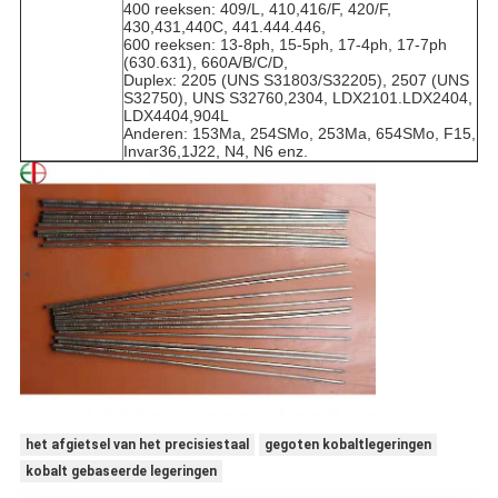
400 reeksen: 409/L, 410,416/F, 420/F,
430,431,440C, 441.444.446,
600 reeksen: 13-8ph, 15-5ph, 17-4ph, 17-7ph
(630.631), 660A/B/C/D,
Duplex: 2205 (UNS S31803/S32205), 2507 (UNS
S32750), UNS S32760,2304, LDX2101.LDX2404,
LDX4404,904L
Anderen: 153Ma, 254SMo, 253Ma, 654SMo, F15,
Invar36,1J22, N4, N6 enz.
het afgietsel van het precisiestaal
gegoten kobaltlegeringen
kobalt gebaseerde legeringen