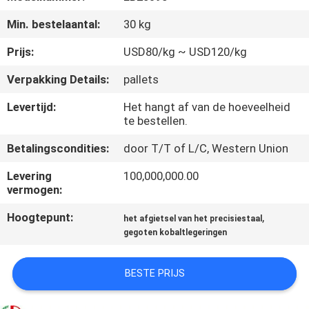
KWALITEITSCONTROLE
Min. bestelaantal:
30 kg
CONTACTEER
Prijs:
USD80/kg ~ USD120/kg
ONS
Verpakking Details:
pallets
Levertijd:
Het hangt af van de hoeveelheid
NIEUWS
te bestellen.
Betalingscondities:
door T/T of L/C, Western Union
VERZOEK
Levering
100,000,000.00
OM
vermogen:
EEN
Hoogtepunt:
,
het afgietsel van het precisiestaal
CITAAT
gegoten kobaltlegeringen
SITEMAP
BESTE PRIJS