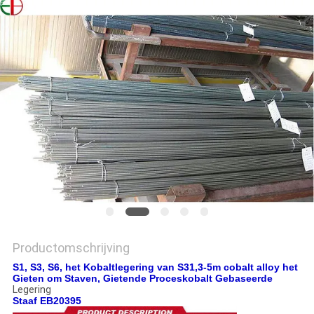
PRIVACYBELEID
Productomschrijving
S1, S3, S6, het Kobaltlegering van S31,3-5m cobalt alloy het
Gieten om Staven, Gietende Proceskobalt Gebaseerde
Legering
Staaf EB20395