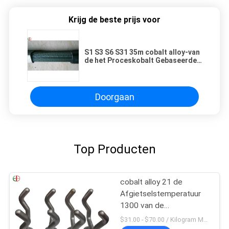
Krijg de beste prijs voor
S1 S3 S6 S31 35m cobalt alloy-van
de het Proceskobalt Gebaseerde
Legering van de Kobaltlegering de
Gietende Staaf EB20395
Doorgaan
Top Producten
cobalt alloy 21 de
Afgietselstemperatuur
1300 van de
Kobaltlegering voor
$31.00 - $70.00 / Kilogram MOQ:5 stuks / Pieces