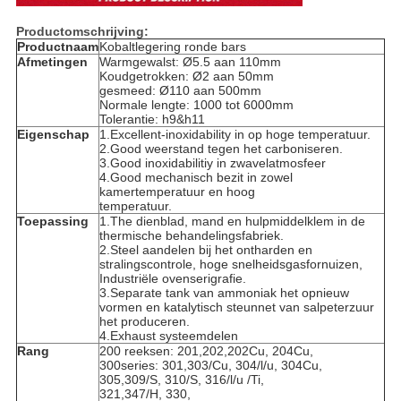
Productomschrijving:
Productnaam
Kobaltlegering ronde bars
Afmetingen
Warmgewalst: Ø5.5 aan 110mm
Koudgetrokken: Ø2 aan 50mm
gesmeed: Ø110 aan 500mm
Normale lengte: 1000 tot 6000mm
Tolerantie: h9&h11
Eigenschap
1.Excellent-inoxidability in op hoge temperatuur.
2.Good weerstand tegen het carboniseren.
3.Good inoxidabilitiy in zwavelatmosfeer
4.Good mechanisch bezit in zowel
kamertemperatuur en hoog
temperatuur.
Toepassing
1.The dienblad, mand en hulpmiddelklem in de
thermische behandelingsfabriek.
2.Steel aandelen bij het ontharden en
stralingscontrole, hoge snelheidsgasfornuizen,
Industriële ovenserigrafie.
3.Separate tank van ammoniak het opnieuw
vormen en katalytisch steunnet van salpeterzuur
het produceren.
4.Exhaust systeemdelen
Rang
200 reeksen: 201,202,202Cu, 204Cu,
300series: 301,303/Cu, 304/l/u, 304Cu,
305,309/S, 310/S, 316/l/u /Ti,
321,347/H, 330,