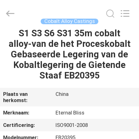
Eternal
Bliss
Alloy
Casting
&
Cobalt Alloy Castings
Forging
Co.,LTD..
All
S1 S3 S6 S31 35m cobalt
HUIS
Rights
Reserved.
alloy-van de het Proceskobalt
PRODUCTEN
Gebaseerde Legering van de
Kobaltlegering de Gietende
VIDEOS
Staaf EB20395
ONGEVEER
Plaats van
China
herkomst:
ONS
Merknaam:
Eternal Bliss
FABRIEKSREIS
Certificering:
ISO9001-2008
Modelnummer:
EB20395