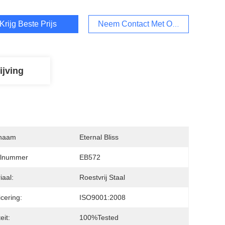
Krijg Beste Prijs
Neem Contact Met Ons Op
ijving
naam
Eternal Bliss
lnummer
EB572
iaal:
Roestvrij Staal
icering:
ISO9001:2008
eit:
100%tested