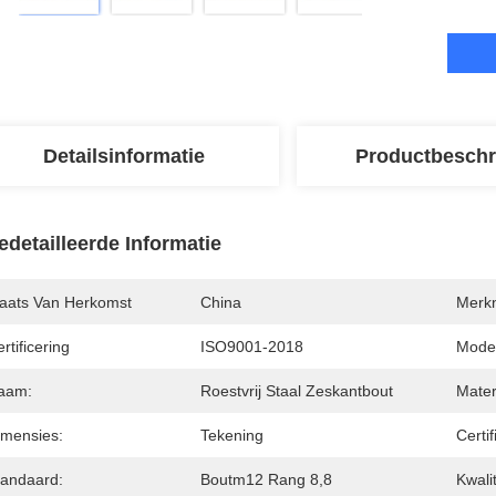
Detailsinformatie
Productbeschr
edetailleerde Informatie
laats Van Herkomst
China
Merk
rtificering
ISO9001-2018
Mode
aam:
Roestvrij Staal Zeskantbout
Mater
imensies:
Tekening
Certif
tandaard:
Boutm12 Rang 8,8
Kwalit