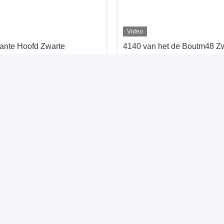
Video
kante Hoofd Zwarte
4140 van het de Boutm48 Z
hakelaar bout Noot Met
Oxyde van de Staalnoot de
erstand vast
Hexuitdraai Hoofdbouten Me
trekspanning
Contact opnemen
Contact opnemen