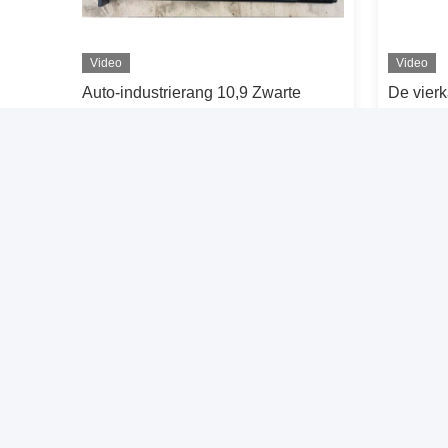
Video
Video
ag
Auto-industrierang 10,9 Zwarte
De vier
arte
beëindigt Bout van de Bouten de
Oxydesc
Vierkante Hoofdvoering
hoge we
Contact opnemen