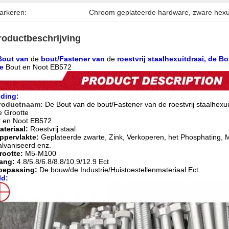
arkeren:
Chroom geplateerde hardware
, 
zware hexu
roductbeschrijving
Bout van
de
bout/Fastener van
de
roestvrij staalhexuitdraai, de B
e
Bout en Noot EB572
iding:
roductnaam:
De Bout van de bout/Fastener van de roestvrij staalhexui
e Grootte
t en Noot EB572
ateriaal:
Roestvrij staal
ppervlakte:
Geplateerde zwarte, Zink, Verkoperen, het Phosphating,
lvaniseerd enz.
rootte:
M5-M100
ang:
4.8/5.8/6.8/8.8/10.9/12.9 Ect
oepassing:
De bouw/de Industrie/Huistoestellenmateriaal Ect
ld: