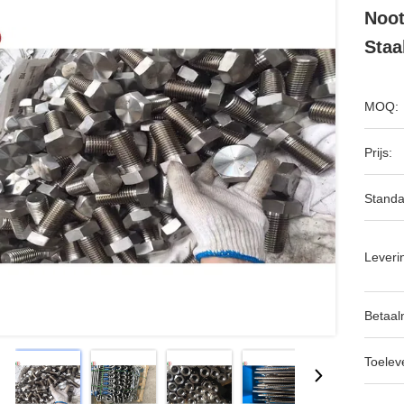
Noot
Staa
MOQ:
Prijs:
Standa
Leveri
Betaal
Toeleve