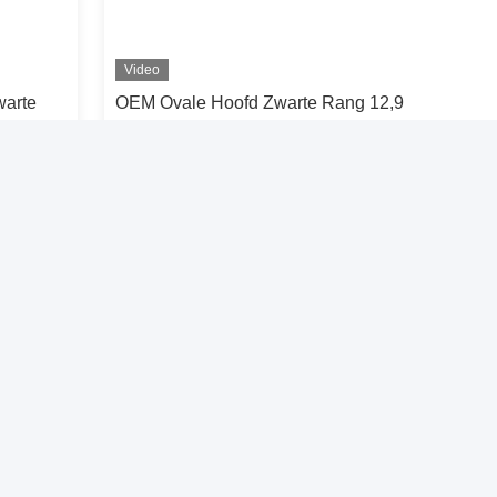
Video
warte
OEM Ovale Hoofd Zwarte Rang 12,9
van de Oxydebout Koolstofstaalbout
t grote
Contact opnemen