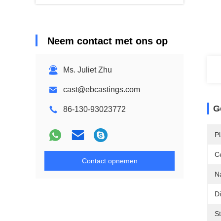
Neem contact met ons op
Ms. Juliet Zhu
cast@ebcastings.com
G
86-130-93023772
P
Ce
Contact opnemen
N
D
S