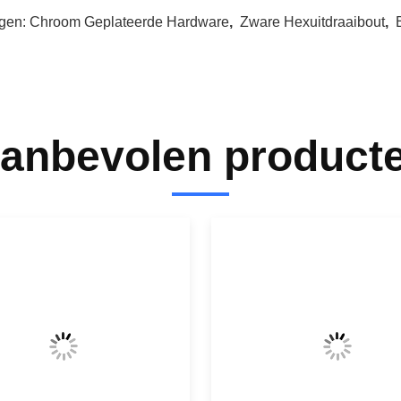
gen:
Chroom Geplateerde Hardware
,
Zware Hexuitdraaibout
,
anbevolen product