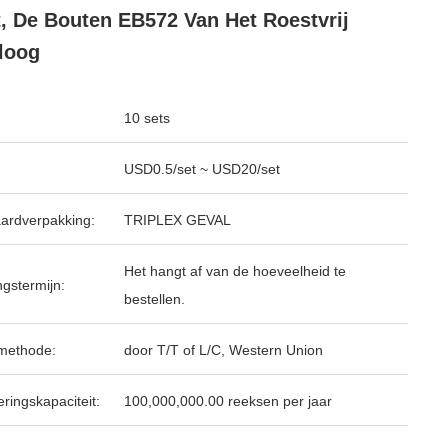
, De Bouten EB572 Van Het Roestvrij
loog
10 sets
USD0.5/set ~ USD20/set
ardverpakking:
TRIPLEX GEVAL
Het hangt af van de hoeveelheid te
ngstermijn:
bestellen.
methode:
door T/T of L/C, Western Union
ringskapaciteit:
100,000,000.00 reeksen per jaar