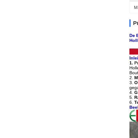
M
P
De 
Holl
Inle
1.
P
Holl
Bou
2.
M
3.
O
gega
4.
G
5.
R
6.
T
Bee