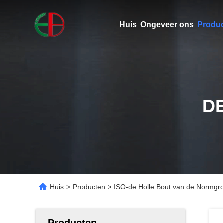
Huis
Ongeveer ons
Produ
D
Huis
>
Producten
>
ISO-de Holle Bout van de Normgro
Producten