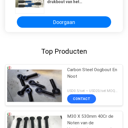
drukbout van het
M36x3x280mm35crmo 12,9 Niveau
voor Shell-Plaat EB699
Doorgaan
Top Producten
Carbon Steel Oogbout En
Noot
USD0.5/set ~ USD20/set MOQ:10 sets
CONTACT
M30 X 530mm 40Cr de
Noten van de