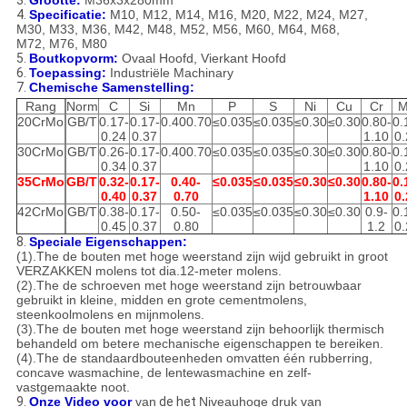
3.
Grootte:
M36x3x280mm
4.
Specificatie:
M10, M12, M14, M16, M20, M22, M24, M27,
M30, M33, M36, M42, M48, M52, M56, M60, M64, M68,
M72, M76, M80
5.
Boutkopvorm:
Ovaal Hoofd, Vierkant Hoofd
6.
Toepassing:
Industriële Machinary
7.
Chemische Samenstelling:
Rang
Norm
C
Si
Mn
P
S
Ni
Cu
Cr
20CrMo
GB/T
0.17-
0.17-
0.400.70
≤0.035
≤0.035
≤0.30
≤0.30
0.80-
0.
0.24
0.37
1.10
0
30CrMo
GB/T
0.26-
0.17-
0.400.70
≤0.035
≤0.035
≤0.30
≤0.30
0.80-
0.
0.34
0.37
1.10
0
35CrMo
GB/T
0.32-
0.17-
0.40-
≤0.035
≤0.035
≤0.30
≤0.30
0.80-
0.
0.40
0.37
0.70
1.10
0
42CrMo
GB/T
0.38-
0.17-
0.50-
≤0.035
≤0.035
≤0.30
≤0.30
0.9-
0.
0.45
0.37
0.80
1.2
0
8.
Speciale Eigenschappen:
(1).The de bouten met hoge weerstand zijn wijd gebruikt in groot
VERZAKKEN molens tot dia.12-meter molens.
(2).The de schroeven met hoge weerstand zijn betrouwbaar
gebruikt in kleine, midden en grote cementmolens,
steenkoolmolens en mijnmolens.
(3).The de bouten met hoge weerstand zijn behoorlijk thermisch
behandeld om betere mechanische eigenschappen te bereiken.
(4).The de standaardbouteenheden omvatten één rubberring,
concave wasmachine, de lentewasmachine en zelf-
vastgemaakte noot.
9.
Onze Video voor
van
de het
Niveauhoge druk van