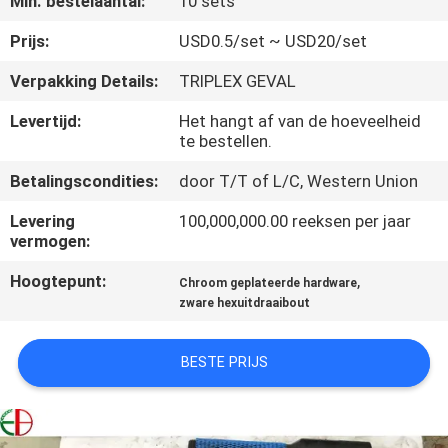
Min. bestelaantal:
10 sets
KWALITEITSCONTROLE
Prijs:
USD0.5/set ~ USD20/set
CONTACTEER
Verpakking Details:
TRIPLEX GEVAL
ONS
Levertijd:
Het hangt af van de hoeveelheid
te bestellen.
NIEUWS
Betalingscondities:
door T/T of L/C, Western Union
Levering
100,000,000.00 reeksen per jaar
VERZOEK
vermogen:
OM
Hoogtepunt:
,
Chroom geplateerde hardware
EEN
zware hexuitdraaibout
CITAAT
BESTE PRIJS
SITEMAP