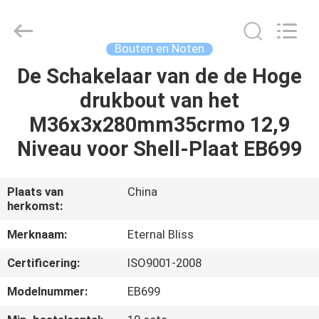
Eternal
Bliss
Alloy
Casting
&
Bouten en Noten
Forging
Co.,LTD..
All
De Schakelaar van de de Hoge
HUIS
Rights
Reserved.
drukbout van het
PRODUCTEN
M36x3x280mm35crmo 12,9
Niveau voor Shell-Plaat EB699
VIDEOS
Plaats van
China
herkomst:
ONGEVEER
ONS
Merknaam:
Eternal Bliss
Certificering:
ISO9001-2008
FABRIEKSREIS
Modelnummer:
EB699