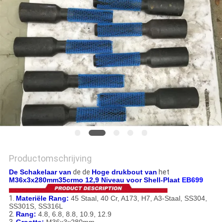
PRIVACYBELEID
Productomschrijving
De Schakelaar van
de de
Hoge drukbout van
het
M36x3x280mm35crmo 12,9 Niveau voor Shell-Plaat
EB699
1.
Materiële Rang:
45 Staal, 40 Cr, A173, H7, A3-Staal, SS304,
SS301S, SS316L
2.
Rang:
4.8, 6.8, 8.8, 10.9, 12.9