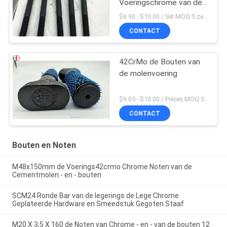
Voeringschrome van de
Mijnmolen - en - Hoog Cr
$8.90 - $10.00 / Set MOQ:5 zetels
van het
CONTACT
boutenbevestigingsmiddel
42CrMo de Bouten van
de molenvoering
$9.05 - $10.00 / Pieces MOQ:5 zetels
CONTACT
Bouten en Noten
M48x150mm de Voerings42crmo Chrome Noten van de
Cementmolen - en - bouten
SCM24 Ronde Bar van de legerings de Lege Chrome
Geplateerde Hardware en Smeedstuk Gegoten Staaf
M20 X 3,5 X 160 de Noten van Chrome - en - van de bouten 12