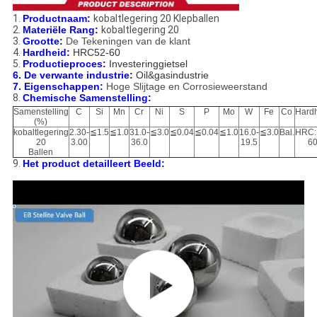
1.
Productnaam:
kobaltlegering 20 Klepballen
2.
Materiële Rang:
kobaltlegering 20
3.
Grootte:
De Tekeningen van de klant
4.
Hardheid:
HRC52-60
5.
Productieproces:
Investeringgietsel
6. De verwante industrie:
Oil&gasindustrie
7.
Eigenschappen:
Hoge Slijtage en Corrosieweerstand
8.
Chemische Samenstelling:
Samenstelling
C
Si
Mn
Cr
Ni
S
P
Mo
W
Fe
Co
Hard
(%)
kobaltlegering
2.30-
≦1.5
≦1.0
31.0-
≦3.0
≦0.04
≦0.04
≦1.0
16.0-
≦3.0
Bal.
HRC:
20
3.00
36.0
19.5
6
Ballen
9.
Het product detailleert Beeld: