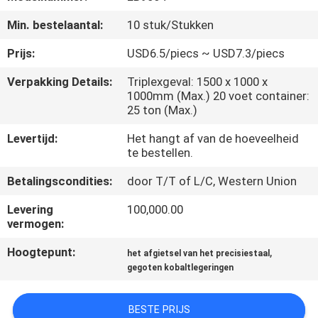
KWALITEITSCONTROLE
Min. bestelaantal:
10 stuk/Stukken
CONTACTEER
Prijs:
USD6.5/piecs ~ USD7.3/piecs
ONS
Verpakking Details:
Triplexgeval: 1500 x 1000 x
1000mm (Max.) 20 voet container:
25 ton (Max.)
NIEUWS
Levertijd:
Het hangt af van de hoeveelheid
te bestellen.
VERZOEK
Betalingscondities:
door T/T of L/C, Western Union
OM
Levering
100,000.00
EEN
vermogen:
CITAAT
Hoogtepunt:
,
het afgietsel van het precisiestaal
gegoten kobaltlegeringen
SITEMAP
BESTE PRIJS