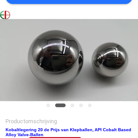
PRIVACYBELEID
Productomschrijving
Kobaltlegering 20 de Prijs van Klepballen, API Cobalt Based
Alloy Valve-Ballen