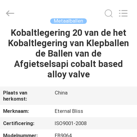
Eternal
Bliss
Alloy
Casting
&
Metaalballen
Forging
Co.,LTD..
All
Kobaltlegering 20 van de het
HUIS
Rights
Reserved.
Kobaltlegering van Klepballen
PRODUCTEN
de Ballen van de
Afgietselsapi cobalt based
VIDEOS
alloy valve
ONGEVEER
Plaats van
China
herkomst:
ONS
Merknaam:
Eternal Bliss
FABRIEKSREIS
Certificering:
ISO9001-2008
Modelnummer:
EB9064