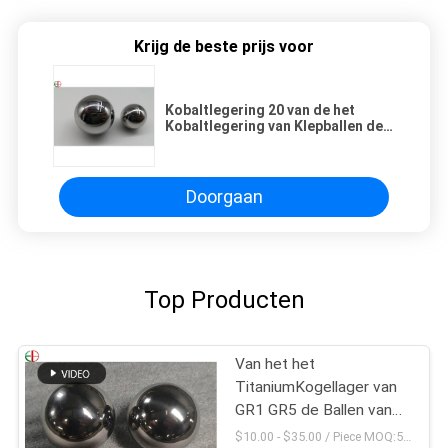
Krijg de beste prijs voor
Kobaltlegering 20 van de het
Kobaltlegering van Klepballen de
Ballen van de Afgietselsapi cobalt
based alloy valve
Doorgaan
Top Producten
Van het het
TitaniumKogellager van
GR1 GR5 de Ballen van
het het Titaniummetaal
$10.00 - $35.00 / Piece MOQ:5 zetels