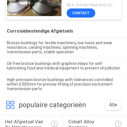
Roestvrij staalprecisie
$0.4 - $10.00/ Piece MOQ:5,0 Kilogram
het Afgietsels
CONTACT
Aangepaste
Corrosiebestendige Afgietsels
Bronze bushings for textile machinery, low noise and wear
resistance, carding machines, spinning machines,
transmission parts, stable operation
Oil-free bronze bushings with graphite inlays for self-
lubricating food and medical equipment to prevent oil pollution
High-precision bronze bushings with tolerances controlled
within 0.005mm for precise fitting of precision instrument
transmission parts
populaire categorieën
Alle
Het Afgietsel Van 
Cobalt Alloy 