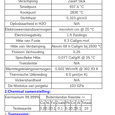
Verschijning
Zwart Stuk
Smeltpunt
937.4 °C
Kookpunt
2830 °C
Dichtheid
5,323 g/cm3
Oplosbaarheid in H2O
N/A
Elektroweerstandsvermogen
microhm-cm @ 20 °C
Electronegativity
1.8 Paulings
Hitte van Fusie
8.3 Cal/gm-mol
Hitte van Verdamping
Atoom 68 k-Cal/gm bij 2830 °C
Poisson Verhouding
0,26
Specifieke Hitte
0,077 Cal/g/K @ 25 °C
Treksterkte
N/A
Warmtegeleidingsvermogen
0,602 W/cm/K @ 302,93 K
Thermische Uitbreiding
6.0 µm/(m·K)
Vickershardheid
N/A
De Modulus van jongelui
103 GPa
2.Chemical samenstelling:
Germanium 99,999%
Buitenlandse Kwestie
<>
Cu
Ni
Fe
Zoals
Pb
Co
Al
Totaal
Testwaarde
0,2
0,2
0,1
0,1
0,1
0,2
0,1
10
Toepassing:
3.