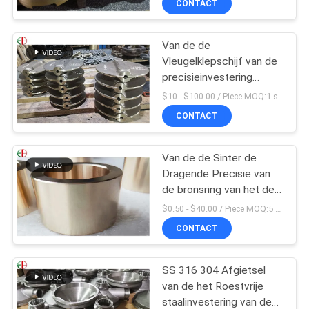
CONTACT
Van de de
Vleugelklepschijf van de
precisieinvestering
Gietend Het
$10 - $100.00 / Piece MOQ:1 stukken
Bronsmessing 009
CONTACT
ASTM B61 B62
Van de de Sinter de
Dragende Precisie van
de bronsring van het de
Delenaluminium van de
$0.50 - $40.00 / Piece MOQ:5 stukken
het Koper Geschikte
CONTACT
Koker Ring van het het
Messingsbrons
SS 316 304 Afgietsel
van de het Roestvrije
staalinvestering van de