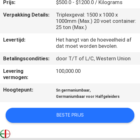
KWALITEITSCONTROLE
Prijs:
$500.0 - $1200.0 / Kilograms
Verpakking Details:
Triplexgeval: 1500 x 1000 x
1000mm (Max.) 20 voet container:
CONTACTEER
25 ton (Max.)
ONS
Levertijd:
Het hangt van de hoeveelheid af
dat moet worden bevolen.
NIEUWS
Betalingscondities:
door T/T of L/C, Western Union
Levering
100,000.00
VERZOEK
vermogen:
OM
Hoogtepunt:
,
5n germaniumbaar
EEN
Germaniumbaar voor Halfgeleiders
CITAAT
BESTE PRIJS
SITEMAP