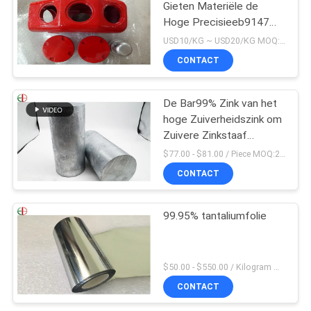
Gieten Materiële de
Hoge Precisieeb9147
Rode Kleur van
USD10/KG ~ USD20/KG MOQ:50kg
Legeringenalu
CONTACT
De Bar99% Zink van het
hoge Zuiverheidszink om
Zuivere Zinkstaaf
100x100x200mm
$77.00 - $81.00 / Piece MOQ:2 zetels
CONTACT
99.95% tantaliumfolie
$50.00 - $550.00 / Kilogram MOQ:2 kilogram
CONTACT