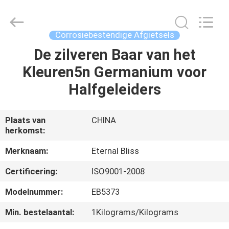
Eternal
Bliss
Alloy
Casting
&
Corrosiebestendige Afgietsels
Forging
Co.,LTD..
All
De zilveren Baar van het
HUIS
Rights
Reserved.
Kleuren5n Germanium voor
PRODUCTEN
Halfgeleiders
VIDEOS
Plaats van
CHINA
herkomst:
ONGEVEER
Merknaam:
Eternal Bliss
ONS
Certificering:
ISO9001-2008
Modelnummer:
EB5373
FABRIEKSREIS
Min. bestelaantal:
1Kilograms/Kilograms