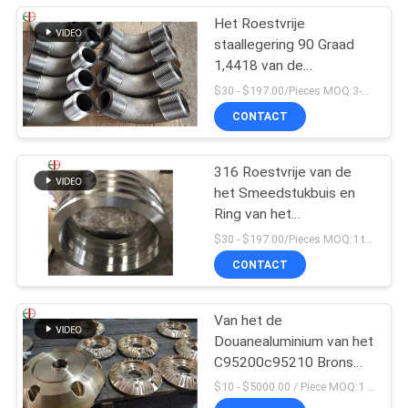
Het Roestvrije
staallegering 90 Graad
1,4418 van de
flensverbinding de
$30 - $197.00/Pieces MOQ:3-delig / Pieces
Elleboog van de
CONTACT
Pijpmontage
316 Roestvrije van de
het Smeedstukbuis en
Ring van het
Legeringsstaal de Buis
$30 - $197.00/Pieces MOQ:1 ton
van de
CONTACT
Afgietselscentrifuge
EB28028
Van het de
Douanealuminium van het
C95200c95210 Brons
het Gietende Lichaam
$10 - $5000.00 / Piece MOQ:1 stukken
van de het Bronsklep