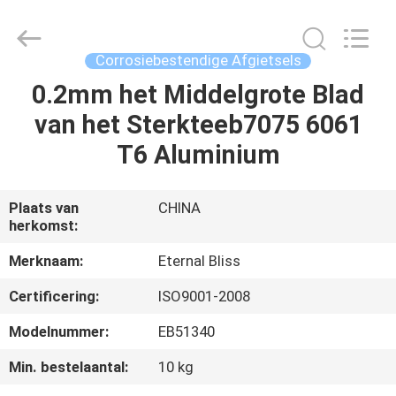
Eternal
Bliss
Alloy
Casting
&
Corrosiebestendige Afgietsels
Forging
Co.,LTD..
All
0.2mm het Middelgrote Blad
HUIS
Rights
Reserved.
van het Sterkteeb7075 6061
PRODUCTEN
T6 Aluminium
VIDEOS
Plaats van
CHINA
herkomst:
ONGEVEER
Merknaam:
Eternal Bliss
ONS
Certificering:
ISO9001-2008
Modelnummer:
EB51340
FABRIEKSREIS
Min. bestelaantal:
10 kg