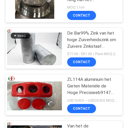
Legeringsstaal de Buis
MOQ:1 ton
van de
CONTACT
Afgietselscentrifuge
EB28028
De Bar99% Zink van het
hoge Zuiverheidszink om
Zuivere Zinkstaaf
100x100x200mm
$77.00 - $81.00 / Piece MOQ:2 zetels
CONTACT
ZL114A aluminium het
Gieten Materiële de
Hoge Precisieeb9147
Rode Kleur van
USD10/KG ~ USD20/KG MOQ:50kg
Legeringenalu
CONTACT
Van het de