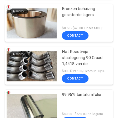
Bronzen behuizing
gesinterde lagers
$0.50 - $40.00 / Piece MOQ:5 stukken
CONTACT
Het Roestvrije
staallegering 90 Graad
1,4418 van de
flensverbinding de
$30 - $197.00/Pieces MOQ:3-delig / Pieces
Elleboog van de
CONTACT
Pijpmontage
99.95% tantaliumfolie
$50.00 - $550.00 / Kilogram MOQ:2 kilogram