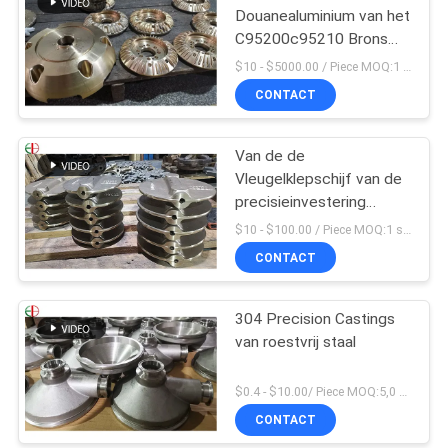
Douanealuminium van het
C95200c95210 Brons
het Gietende Lichaam
$10 - $5000.00 / Piece MOQ:1 stukken
van de het Bronsklep
CONTACT
Van de de
Vleugelklepschijf van de
precisieinvestering
Gietend Het
$10 - $100.00 / Piece MOQ:1 stukken
Bronsmessing 009
CONTACT
ASTM B61 B62
304 Precision Castings
van roestvrij staal
$0.4 - $10.00/ Piece MOQ:5,0 Kilogram
CONTACT