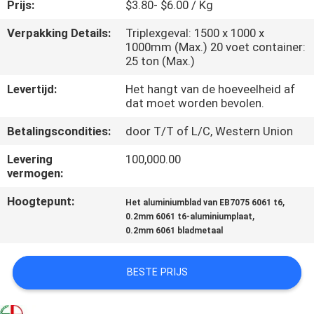
KWALITEITSCONTROLE
Prijs:
$3.80- $6.00 / Kg
Verpakking Details:
Triplexgeval: 1500 x 1000 x
1000mm (Max.) 20 voet container:
CONTACTEER
25 ton (Max.)
ONS
Levertijd:
Het hangt van de hoeveelheid af
dat moet worden bevolen.
NIEUWS
Betalingscondities:
door T/T of L/C, Western Union
Levering
100,000.00
VERZOEK
vermogen:
OM
Hoogtepunt:
,
Het aluminiumblad van EB7075 6061 t6
EEN
,
0.2mm 6061 t6-aluminiumplaat
0.2mm 6061 bladmetaal
CITAAT
BESTE PRIJS
SITEMAP