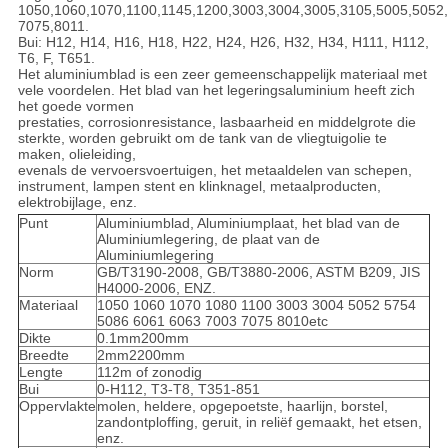
1050,1060,1070,1100,1145,1200,3003,3004,3005,3105,5005,5052
7075,8011.
Bui: H12, H14, H16, H18, H22, H24, H26, H32, H34, H111, H112,
T6, F, T651.
Het aluminiumblad is een zeer gemeenschappelijk materiaal met
vele voordelen. Het blad van het legeringsaluminium heeft zich
het goede vormen
prestaties, corrosionresistance, lasbaarheid en middelgrote die
sterkte, worden gebruikt om de tank van de vliegtuigolie te
maken, olieleiding,
evenals de vervoersvoertuigen, het metaaldelen van schepen,
instrument, lampen stent en klinknagel, metaalproducten,
elektrobijlage, enz.
Punt
Aluminiumblad, Aluminiumplaat, het blad van de
Aluminiumlegering, de plaat van de
Aluminiumlegering
Norm
GB/T3190-2008, GB/T3880-2006, ASTM B209, JIS
H4000-2006, ENZ.
Materiaal
1050 1060 1070 1080 1100 3003 3004 5052 5754
5086 6061 6063 7003 7075 8010etc
Dikte
0.1mm200mm
Breedte
2mm2200mm
Lengte
112m of zonodig
Bui
0-H112, T3-T8, T351-851
Oppervlakte
molen, heldere, opgepoetste, haarlijn, borstel,
zandontploffing, geruit, in reliëf gemaakt, het etsen,
enz.