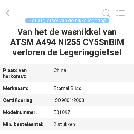
Eternal
Bliss
Alloy
Casting
&
Het afgietsel van de nikkellegering
Forging
Co.,LTD..
All
Van het de wasnikkel van
HUIS
Rights
Reserved.
ATSM A494 Ni255 CY5SnBiM
PRODUCTEN
verloren de Legeringgietsel
VIDEOS
Plaats van
China
herkomst:
ONGEVEER
Merknaam:
Eternal Bliss
ONS
Certificering:
ISO9001:2008
Modelnummer:
EB1097
FABRIEKSREIS
Min. bestelaantal:
2 stukken