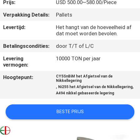
KWALITEITSCONTROLE
Prijs:
USD 500.00~580.00/Piece
Verpakking Details:
Pallets
CONTACTEER
Levertijd:
Het hangt van de hoeveelheid af
ONS
dat moet worden bevolen.
Betalingscondities:
door T/T of L/C
NIEUWS
Levering
10000 TON per jaar
vermogen:
VERZOEK
Hoogtepunt:
CY5SnBiM het Afgietsel van de
Nikkellegering
OM
,
,
Ni255 het Afgietsel van de Nikkellegering
EEN
A494 nikkel gebaseerde legering
CITAAT
BESTE PRIJS
SITEMAP