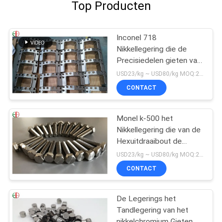
Top Producten
Inconel 718
Nikkellegering die de
Precisiedelen gieten van
AMS 53830 UNS
USD23/kg ~ USD80/kg MOQ:20 kg
N07718
CONTACT
Monel k-500 het
Nikkellegering die van de
Hexuitdraaibout de
Bouten & de Noten de
USD23/kg ~ USD80/kg MOQ:20 kg
Bevestigingsmiddelen
CONTACT
van Monel K500 van
K500 gieten
De Legerings het
Tandlegering van het
nikkelchromium Gieten