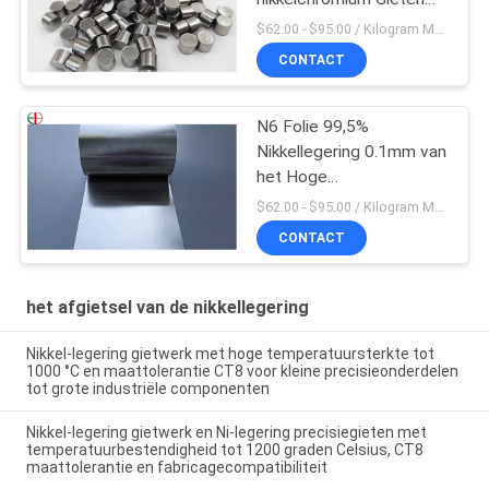
met Hoge Hardheid
$62.00 - $95.00 / Kilogram MOQ:5 kilogram/Kilogram
CONTACT
N6 Folie 99,5%
Nikkellegering 0.1mm van
het Hoge
Zuiverheidsnikkel de Rol
$62.00 - $95.00 / Kilogram MOQ:5 kilogram/Kilogram
van de Diktestrook
CONTACT
het afgietsel van de nikkellegering
Nikkel-legering gietwerk met hoge temperatuursterkte tot
1000 °C en maattolerantie CT8 voor kleine precisieonderdelen
tot grote industriële componenten
Nikkel-legering gietwerk en Ni-legering precisiegieten met
temperatuurbestendigheid tot 1200 graden Celsius, CT8
maattolerantie en fabricagecompatibiliteit