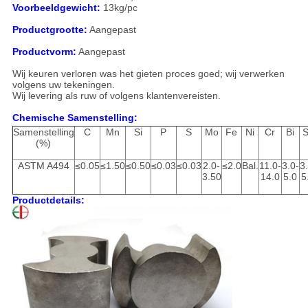
Voorbeeldgewicht:
13kg/pc
Productgrootte:
Aangepast
Productvorm:
Aangepast
Wij keuren verloren was het gieten proces goed; wij verwerken
volgens uw tekeningen.
Wij levering als ruw of volgens klantenvereisten.
Chemische Samenstelling:
Samenstelling
C
Mn
Si
P
S
Mo
Fe
Ni
Cr
Bi
(%)
ASTM A494
≤0.05
≤1.50
≤0.50
≤0.03
≤0.03
2.0-
≤2.0
Bal.
11.0-
3.0-
3
3.50
14.0
5.0
5
Productdetails: