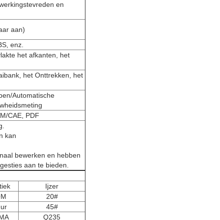
erwerkingstevreden en
aar aan)
BS, enz.
akte het afkanten, het
ibank, het Onttrekken, het
pen/Automatische
wheidsmeting
CAM/CAE, PDF
g.
en kan
hinaal bewerken en hebben
gesties aan te bieden.
tiek
Ijzer
OM
20#
ur
45#
MA
Q235