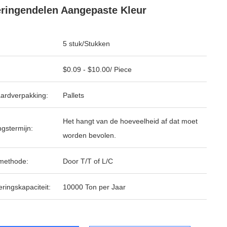
ringendelen Aangepaste Kleur
5 stuk/Stukken
$0.09 - $10.00/ Piece
ardverpakking:
Pallets
Het hangt van de hoeveelheid af dat moet
ngstermijn:
worden bevolen.
methode:
Door T/T of L/C
ringskapaciteit:
10000 Ton per Jaar