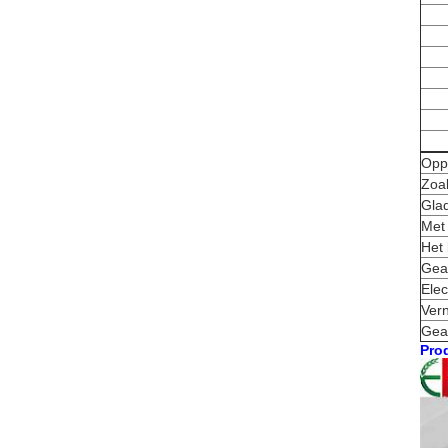
Opp
Zoa
Gla
Met
Het 
Gea
Elec
Vern
Gean
Prod