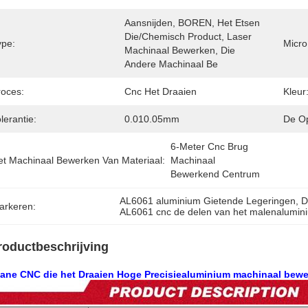
Aansnijden, BOREN, Het Etsen 
Die/Chemisch Product, Laser 
ype:
Micro
Machinaal Bewerken, Die 
Andere Machinaal Be
roces:
Cnc Het Draaien
Kleur
lerantie:
0.010.05mm
De Op
6-Meter Cnc Brug 
et Machinaal Bewerken Van Materiaal:
Machinaal 
Bewerkend Centrum
AL6061 aluminium Gietende Legeringen
, 
D
arkeren:
AL6061 cnc de delen van het malenalumin
roductbeschrijving
ane CNC die het Draaien Hoge Precisiealuminium machinaal bewe