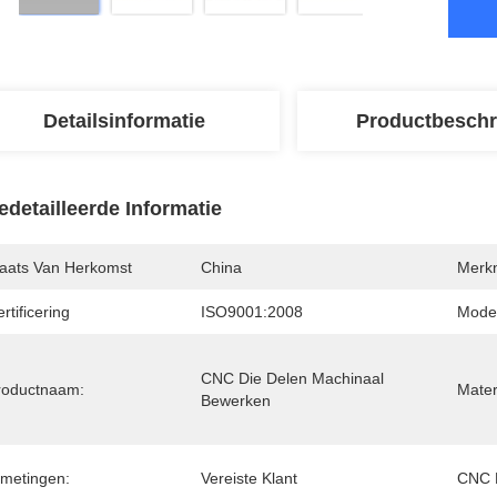
Detailsinformatie
Productbeschr
edetailleerde Informatie
laats Van Herkomst
China
Merk
rtificering
ISO9001:2008
Mode
CNC Die Delen Machinaal 
roductnaam:
Mater
Bewerken
fmetingen:
Vereiste Klant
CNC D