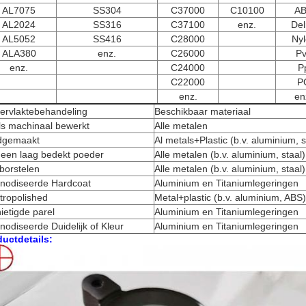
AL7075
SS304
C37000
C10100
A
AL2024
SS316
C37100
enz.
Del
AL5052
SS416
C28000
Ny
ALA380
enz.
C26000
P
enz.
C24000
P
C22000
P
enz.
en
ervlaktebehandeling
Beschikbaar materiaal
ls machinaal bewerkt
Alle metalen
dgemaakt
Al metals+Plastic (b.v. aluminium, s
 een laag bedekt poeder
Alle metalen (b.v. aluminium, staal)
borstelen
Alle metalen (b.v. aluminium, staal)
nodiseerde Hardcoat
Aluminium en Titaniumlegeringen
tropolished
Metal+plastic (b.v. aluminium, ABS)
ietigde parel
Aluminium en Titaniumlegeringen
odiseerde Duidelijk of Kleur
Aluminium en Titaniumlegeringen
uctdetails: