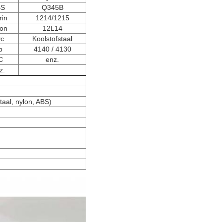
BS
Q345B
rin
1214/1215
lon
12L14
vc
Koolstofstaal
p
4140 / 4130
C
enz.
z.
taal, nylon, ABS)