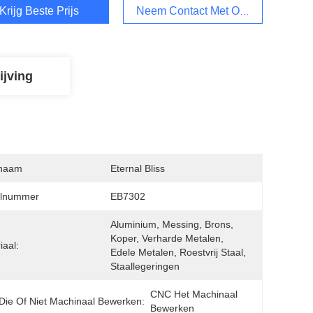
Krijg Beste Prijs
Neem Contact Met Ons Op
ijving
naam
Eternal Bliss
lnummer
EB7302
Aluminium, Messing, Brons, 
Koper, Verharde Metalen, 
iaal:
Edele Metalen, Roestvrij Staal, 
Staallegeringen
CNC Het Machinaal 
ie Of Niet Machinaal Bewerken:
Bewerken