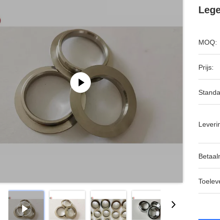
Lege
MOQ:
Prijs:
Standa
Leveri
Betaal
Toeleve