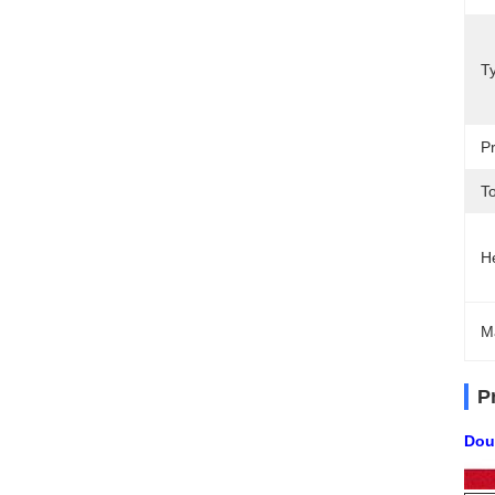
T
P
To
H
M
P
Dou