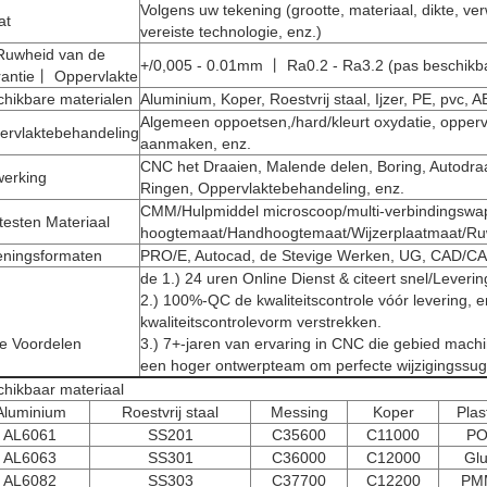
Volgens uw tekening (grootte, materiaal, dikte, v
at
vereiste technologie, enz.)
Ruwheid van de
+/0,005 - 0.01mm 丨 Ra0.2 - Ra3.2 (pas beschikb
rantie丨 Oppervlakte
chikbare materialen
Aluminium, Koper, Roestvrij staal, Ijzer, PE, pvc, A
Algemeen oppoetsen,/hard/kleurt oxydatie, oppervl
ervlaktebehandeling
aanmaken, enz.
CNC het Draaien, Malende delen, Boring, Autodraa
werking
Ringen, Oppervlaktebehandeling, enz.
CMM/Hulpmiddel microscoop/multi-verbindingswa
testen Materiaal
hoogtemaat/Handhoogtemaat/Wijzerplaatmaat/Ru
eningsformaten
PRO/E, Autocad, de Stevige Werken, UG, CAD/
de 1.) 24 uren Online Dienst & citeert snel/Leverin
2.) 100%-QC de kwaliteitscontrole vóór levering, 
kwaliteitscontrolevorm verstrekken.
e Voordelen
3.) 7+-jaren van ervaring in CNC die gebied mac
een hoger ontwerpteam om perfecte wijzigingssug
hikbaar materiaal
Aluminium
Roestvrij staal
Messing
Koper
Plas
AL6061
SS201
C35600
C11000
P
AL6063
SS301
C36000
C12000
Glu
AL6082
SS303
C37700
C12200
PM