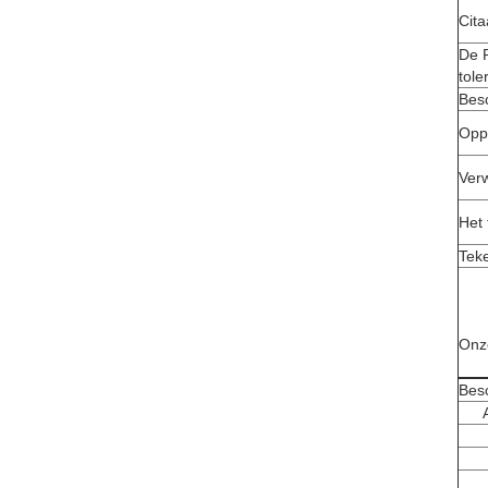
Cita
De 
tole
Bes
Opp
Ver
Het 
Tek
Onz
Besc