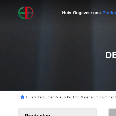
Huis
Ongeveer ons
Produ
D
Huis
>
Producten
>
AL6061 Cnc Malenaluminium het G
Producten