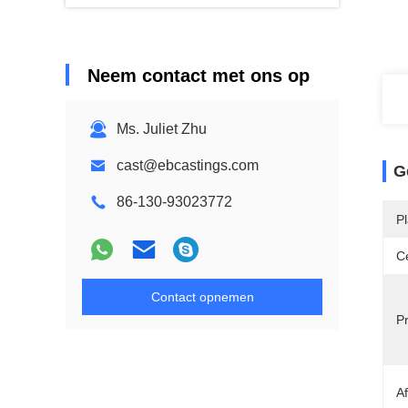
Neem contact met ons op
Ms. Juliet Zhu
cast@ebcastings.com
G
86-130-93023772
P
Ce
Contact opnemen
P
A