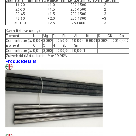
Diameterial (mm)
Dia Tolerance (mm)
Lengte (mm)
L Tolerantie (mm)
16-20
+1.0
300-1500
+2
20-30
+1.5
250-1500
+2
30-45
+1.5
200-1500
+3
45-60
+2.0
250-1300
+3
60-100
+2.5
250-800
+3
Kwantitatieve Analyse
Element
Ni
Mg
Fe
Pb
Al
Bi
Si
CD
Ca
Concentratie (%)
0,003
0,002
0,005
0,0001
0,002
0,0001
0,002
0,0001
0,002
Element
C
O
N
Sb
Sn
Concentratie (%)
0,01
0,003
0,003
0,0005
0,0001
Zuiverheid (Metaalbasis) Mo≥99.95%
Productdetails: