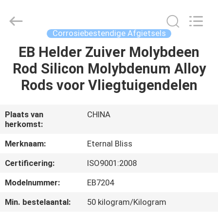
Eternal
Bliss
Alloy
Casting
&
Corrosiebestendige Afgietsels
Forging
Co.,LTD..
All
EB Helder Zuiver Molybdeen
HUIS
Rights
Reserved.
Rod Silicon Molybdenum Alloy
PRODUCTEN
Rods voor Vliegtuigendelen
VIDEOS
Plaats van
CHINA
herkomst:
ONGEVEER
Merknaam:
Eternal Bliss
ONS
Certificering:
ISO9001:2008
Modelnummer:
EB7204
FABRIEKSREIS
Min. bestelaantal:
50 kilogram/Kilogram