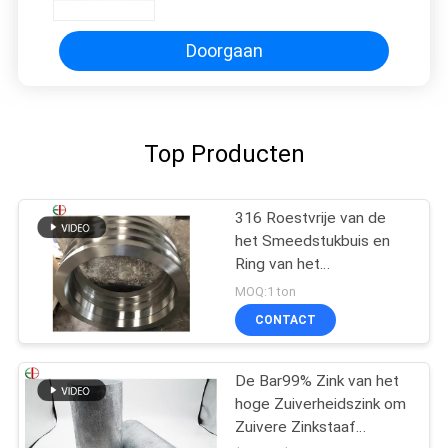
Doorgaan
Top Producten
316 Roestvrije van de
het Smeedstukbuis en
Ring van het
Legeringsstaal de Buis
MOQ:1 ton
van de
CONTACT
Afgietselscentrifuge
EB28028
De Bar99% Zink van het
hoge Zuiverheidszink om
Zuivere Zinkstaaf