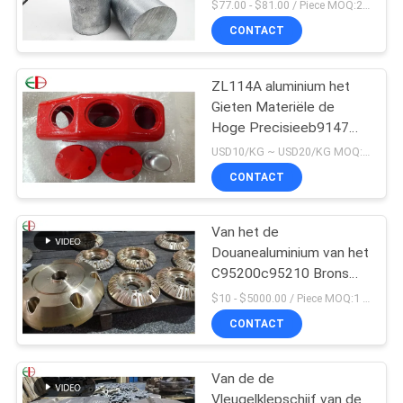
100x100x200mm
$77.00 - $81.00 / Piece MOQ:2 zetels
CONTACT
ZL114A aluminium het
Gieten Materiële de
Hoge Precisieeb9147
Rode Kleur van
USD10/KG ~ USD20/KG MOQ:50kg
Legeringenalu
CONTACT
Van het de
Douanealuminium van het
C95200c95210 Brons
het Gietende Lichaam
$10 - $5000.00 / Piece MOQ:1 stukken
van de het Bronsklep
CONTACT
Van de de
Vleugelklepschijf van de