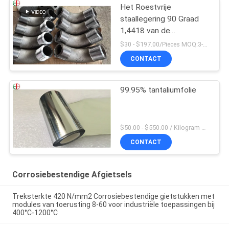
Het Roestvrije
staallegering 90 Graad
1,4418 van de
flensverbinding de
$30 - $197.00/Pieces MOQ:3-delig / Pieces
Elleboog van de
CONTACT
Pijpmontage
99.95% tantaliumfolie
$50.00 - $550.00 / Kilogram MOQ:2 kilogram
CONTACT
Corrosiebestendige Afgietsels
Treksterkte 420 N/mm2 Corrosiebestendige gietstukken met
modules van toerusting 8-60 voor industriële toepassingen bij
400°C-1200°C