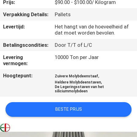
KWALITEITSCONTROLE
Prijs:
$90.00 - $100.00/ Kilogram
Verpakking Details:
Pallets
CONTACTEER
Levertijd:
Het hangt van de hoeveelheid af
ONS
dat moet worden bevolen.
Betalingscondities:
Door T/T of L/C
NIEUWS
Levering
10000 Ton per Jaar
vermogen:
VERZOEK
Hoogtepunt:
,
Zuivere Molybdeenstaaf
OM
,
Heldere Molybdeenstaven
De Legeringsstaven van het
EEN
siliciummolybdeen
CITAAT
BESTE PRIJS
SITEMAP