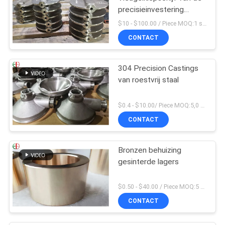
precisieinvestering
Gietend Het
$10 - $100.00 / Piece MOQ:1 stukken
Bronsmessing 009
CONTACT
ASTM B61 B62
304 Precision Castings
van roestvrij staal
$0.4 - $10.00/ Piece MOQ:5,0 Kilogram
CONTACT
Bronzen behuizing
gesinterde lagers
$0.50 - $40.00 / Piece MOQ:5 stukken
CONTACT