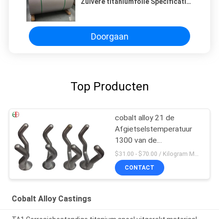
Zuivere titaniumfolie Specificatie
0.01-3 mm Kan in strips worden
onderverdeeld Volledige
specificaties
Doorgaan
Top Producten
cobalt alloy 21 de
Afgietselstemperatuur
1300 van de
Kobaltlegering voor
$31.00 - $70.00 / Kilogram MOQ:5 stuks / Pieces
Poedermetallurgie
CONTACT
Cobalt Alloy Castings