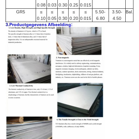
0.08
0.03
0.30
0.25
0.015
GR5
≤
≤
≤
≤
≤
5.50-
3.50-
Bal.
0.10
0.05
0.30
0.20
0.015
6.80
4.50
3.
Productgegevens Afbeelding: