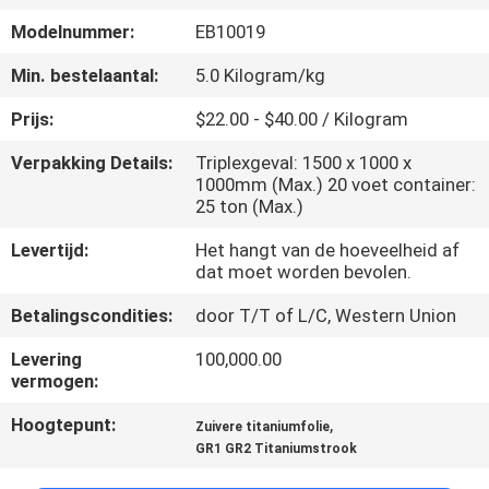
KWALITEITSCONTROLE
Modelnummer:
EB10019
CONTACTEER
Min. bestelaantal:
5.0 Kilogram/kg
ONS
Prijs:
$22.00 - $40.00 / Kilogram
Verpakking Details:
Triplexgeval: 1500 x 1000 x
NIEUWS
1000mm (Max.) 20 voet container:
25 ton (Max.)
Levertijd:
Het hangt van de hoeveelheid af
VERZOEK
dat moet worden bevolen.
OM
Betalingscondities:
door T/T of L/C, Western Union
EEN
Levering
100,000.00
CITAAT
vermogen:
Hoogtepunt:
,
Zuivere titaniumfolie
SITEMAP
GR1 GR2 Titaniumstrook