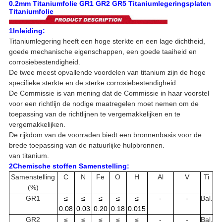
0.2mm Titaniumfolie GR1 GR2 GR5 Titaniumlegeringsplaten
Titaniumfolie
1Inleiding:
Titaniumlegering heeft een hoge sterkte en een lage dichtheid,
goede mechanische eigenschappen, een goede taaiheid en
corrosiebestendigheid.
De twee meest opvallende voordelen van titanium zijn de hoge
specifieke sterkte en de sterke corrosiebestendigheid.
De Commissie is van mening dat de Commissie in haar voorstel
voor een richtlijn de nodige maatregelen moet nemen om de
toepassing van de richtlijnen te vergemakkelijken en te
vergemakkelijken.
De rijkdom van de voorraden biedt een bronnenbasis voor de
brede toepassing van de natuurlijke hulpbronnen.
van titanium.
2Chemische stoffen
Samenstelling:
Samenstelling
C
N
Fe
O
H
Al
V
Ti
(%)
GR1
≤
≤
≤
≤
≤
-
-
Bal.
0.08
0.03
0.20
0.18
0.015
GR2
≤
≤
≤
≤
≤
-
-
Bal.