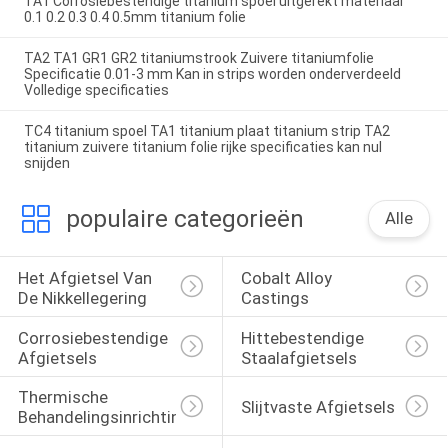
TA1 Corrosiebestendige titanium spoel uitgerekt materiaal
0.1 0.2 0.3 0.4 0.5mm titanium folie
TA2 TA1 GR1 GR2 titaniumstrook Zuivere titaniumfolie
Specificatie 0.01-3 mm Kan in strips worden onderverdeeld
Volledige specificaties
TC4 titanium spoel TA1 titanium plaat titanium strip TA2
titanium zuivere titanium folie rijke specificaties kan nul
snijden
populaire categorieën
Alle
Het Afgietsel Van 
Cobalt Alloy 
De Nikkellegering
Castings
Corrosiebestendige 
Hittebestendige 
Afgietsels
Staalafgietsels
Thermische 
Slijtvaste Afgietsels
Behandelingsinrichtingen