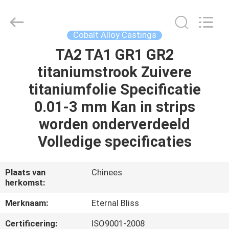
Eternal
Bliss
Alloy
Casting
&
Cobalt Alloy Castings
Forging
Co.,LTD..
All
TA2 TA1 GR1 GR2
HUIS
Rights
Reserved.
titaniumstrook Zuivere
PRODUCTEN
titaniumfolie Specificatie
0.01-3 mm Kan in strips
VIDEOS
worden onderverdeeld
Volledige specificaties
ONGEVEER
ONS
Plaats van
Chinees
herkomst:
FABRIEKSREIS
Merknaam:
Eternal Bliss
Certificering:
ISO9001-2008