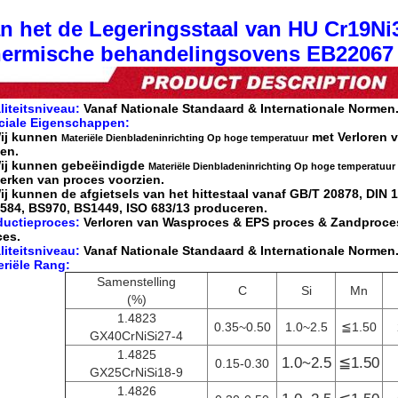
n het de Legeringsstaal van HU Cr19Ni
ermische behandelingsovens EB22067
iteitsniveau:
Vanaf Nationale Standaard & Internationale Normen
ciale Eigenschappen:
ij kunnen
met Verloren 
Materiële Dienbladeninrichting Op hoge temperatuur
en.
ij kunnen gebeëindigde
Materiële Dienbladeninrichting Op hoge temperatuur
erken van proces voorzien.
ij kunnen de afgietsels van het hittestaal vanaf GB/T 20878, DIN 
/584, BS970, BS1449, ISO 683/13 produceren.
ductieproces:
Verloren van Wasproces
& EPS proces
&
Zandproce
ces.
iteitsniveau:
Vanaf Nationale Standaard & Internationale Normen
eriële Rang:
Samenstelling
C
Si
Mn
(%)
1.4823
0.35~0.50
1.0~2.5
≦1.50
GX40CrNiSi27-4
1.4825
1.0~2.5
≦1.50
0.15-0.30
GX25CrNiSi18-9
1.4826