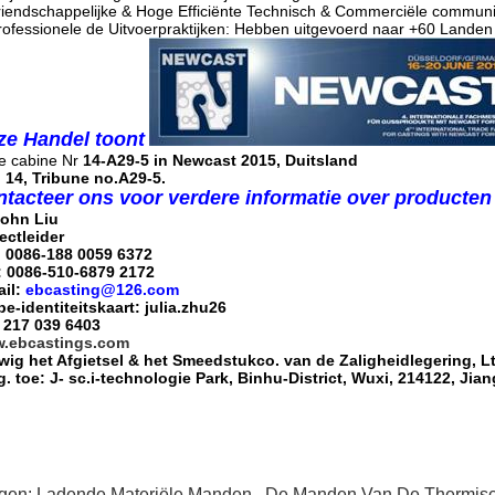
riendschappelijke & Hoge Efficiënte Technisch & Commerciële communi
rofessionele de Uitvoerpraktijken: Hebben uitgevoerd naar +60 Landen
ze Handel toont
e cabine Nr
14-A29-5 in Newcast 2015, Duitsland
 14, Tribune no.A29-5.
tacteer ons voor verdere informatie over producten 
John Liu
ectleider
: 0086-188 0059 6372
: 0086-510-6879 2172
ail:
ebcasting@126.com
e-identiteitskaart: julia.zhu26
 217 039 6403
.ebcastings.com
ig het Afgietsel & het Smeedstukco. van de Zaligheidlegering, Lt
. toe: J- sc.i-technologie Park, Binhu-District, Wuxi, 214122, Jia
gen:
Ladende Materiële Manden
,
De Manden Van De Thermisc