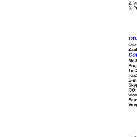
2. V
3. P
On
Onz
Zaal
Con
Mr.
Proj
Tel.
Fax
E-m
Skyp
QQ:
www
Eeuw
Voeg
Tag