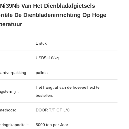
Ni39Nb Van Het Dienbladafgietsels
riële De Dienbladeninrichting Op Hoge
eratuur
1 stuk
USD5~16/kg
ardverpakking:
pallets
Het hangt af van de hoeveelheid te
ngstermijn:
bestellen.
methode:
DOOR T/T OF L/C
ringskapaciteit:
5000 ton per Jaar