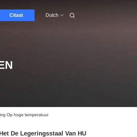
Citaat
Dutch
EN
ting Op hoge temperatuur
Het De Legeringsstaal Van HU