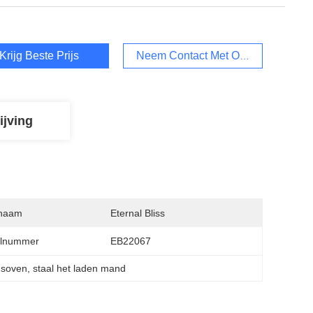
Krijg Beste Prijs
Neem Contact Met Ons Op
ijving
naam
Eternal Bliss
lnummer
EB22067
gsoven
, 
staal het laden mand