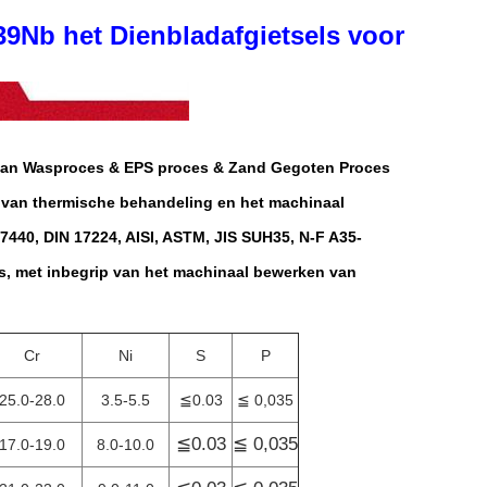
39Nb het Dienbladafgietsels voor
.
van Wasproces & EPS proces & Zand Gegoten Proces
van thermische behandeling en het machinaal
17440, DIN 17224, AISI, ASTM, JIS SUH35, N-F A35-
s
, met inbegrip van
het machinaal bewerken van
.
Cr
Ni
S
P
25.0-28.0
3.5-5.5
≦0.03
≦ 0,035
≦0.03
≦ 0,035
17.0-19.0
8.0-10.0