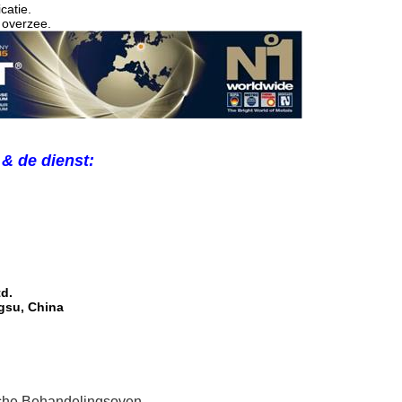
catie.
 overzee.
& de dienst:
d.
ngsu, China
he Behandelingsoven