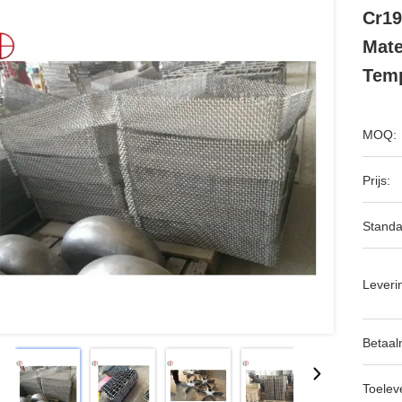
Cr19
Mate
Temp
MOQ:
Prijs:
Standa
Leveri
Betaal
Toeleve