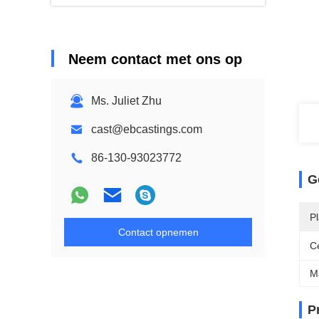
Neem contact met ons op
Ms. Juliet Zhu
cast@ebcastings.com
86-130-93023772
G
P
Contact opnemen
Ce
M
P