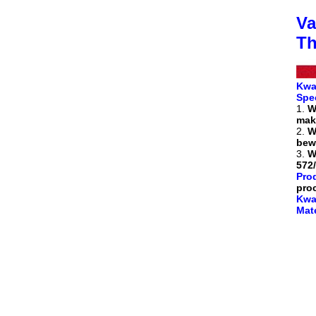
Va
Th
Kwal
Spe
1.
W
mak
2.
W
bew
3.
W
572
Pro
pro
Kwal
Mat