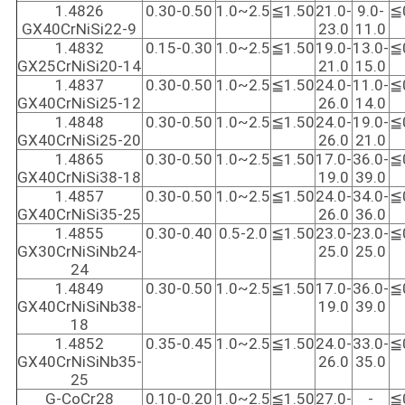
1.4826
0.30-0.50
1.0~2.5
≦1.50
21.0-
9.0-
≦
GX40CrNiSi22-9
23.0
11.0
1.4832
0.15-0.30
1.0~2.5
≦1.50
19.0-
13.0-
≦
GX25CrNiSi20-14
21.0
15.0
1.4837
0.30-0.50
1.0~2.5
≦1.50
24.0-
11.0-
≦
GX40CrNiSi25-12
26.0
14.0
1.4848
0.30-0.50
1.0~2.5
≦1.50
24.0-
19.0-
≦
GX40CrNiSi25-20
26.0
21.0
1.4865
0.30-0.50
1.0~2.5
≦1.50
17.0-
36.0-
≦
GX40CrNiSi38-18
19.0
39.0
1.4857
0.30-0.50
1.0~2.5
≦1.50
24.0-
34.0-
≦
GX40CrNiSi35-25
26.0
36.0
1.4855
0.30-0.40
0.5-2.0
≦1.50
23.0-
23.0-
≦
GX30CrNiSiNb24-
25.0
25.0
24
1.4849
0.30-0.50
1.0~2.5
≦1.50
17.0-
36.0-
≦
GX40CrNiSiNb38-
19.0
39.0
18
1.4852
0.35-0.45
1.0~2.5
≦1.50
24.0-
33.0-
≦
GX40CrNiSiNb35-
26.0
35.0
25
G-CoCr28
0.10-0.20
1.0~2.5
≦1.50
27.0-
-
≦