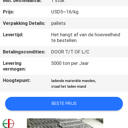
Min. bestelaantal:
1 stuk
KWALITEITSCONTROLE
Prijs:
USD5~16/kg
CONTACTEER
Verpakking Details:
pallets
ONS
Levertijd:
Het hangt af van de hoeveelheid
te bestellen.
NIEUWS
Betalingscondities:
DOOR T/T OF L/C
Levering
5000 ton per Jaar
VERZOEK
vermogen:
OM
Hoogtepunt:
,
ladende materiële manden
EEN
staal het laden mand
CITAAT
BESTE PRIJS
SITEMAP