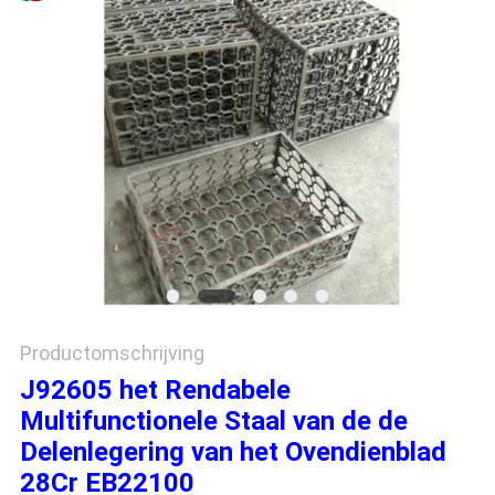
PRIVACYBELEID
Productomschrijving
J92605 het Rendabele
Multifunctionele Staal van de de
Delenlegering van het Ovendienblad
28Cr EB22100