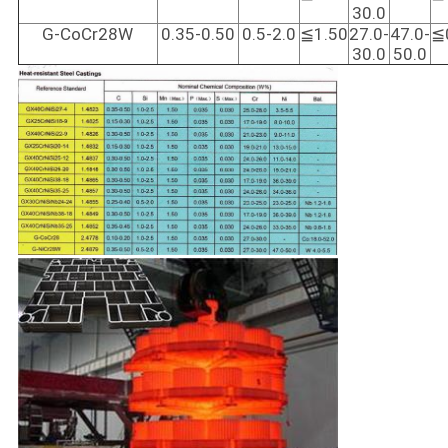
30.0
G-CoCr28W
0.35-0.50
0.5-2.0
≦1.50
27.0-
47.0-
≦
30.0
50.0