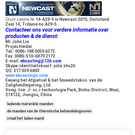
Onze cabine Nr
14-A29-5 in Newcast 2015, Duitsland
Zaal 14, Tribune no.A29-5.
Contacteer ons voor verdere informatie over
producten & de dienst:
Mr.John Liu
Projectleider
Tel.: 0086-188 0059 6372
Fax: 0086-510-6879 2172
E-mail:
ebcasting@126.com
Skype-identiteitskaart: julia.zhu26
QQ: 217 039 6403
www.ebcastings.com
Eeuwig het Afgietsel & het Smeedstukco. van de
Zaligheidlegering, Ltd.
Voeg. toe: J- sc.i-technologie Park, Binhu-District, Wuxi,
214122, Jiangsu, China
ladende materiële manden
de manden van de thermische behandelingsoven
staal het laden mand