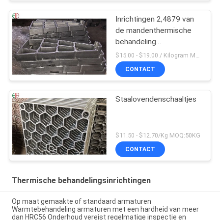
Inrichtingen 2,4879 van
de mandenthermische
behandeling
Hittebestendig
$15.00 - $19.00 / Kilogram MOQ:20 kilogram/Kilogram
Staaldienblad
CONTACT
Staalovendenschaaltjes
$11.50 - $12.70/Kg MOQ:50KG
CONTACT
Thermische behandelingsinrichtingen
Op maat gemaakte of standaard armaturen
Warmtebehandeling armaturen met een hardheid van meer
dan HRC56 Onderhoud vereist regelmatige inspectie en