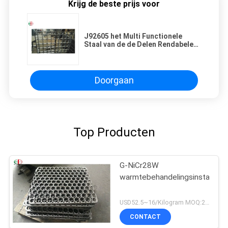
Krijg de beste prijs voor
J92605 het Multi Functionele
Staal van de de Delen Rendabele
Legering van het Ovendienblad
28Cr EB22100
Doorgaan
Top Producten
G-NiCr28W
warmtebehandelingsinstallatie
USD52.5~16/Kilogram MOQ:20 kilogram/Kilogram
CONTACT