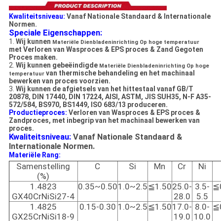
Kwaliteitsniveau:
Vanaf Nationale Standaard & Internationale
Normen.
Speciale Eigenschappen:
1.
Wij kunnen
Materiële Dienbladeninrichting Op hoge temperatuur
met Verloren van Wasproces & EPS proces & Zand Gegoten
Proces maken.
2.
Wij kunnen gebeëindigde
Materiële Dienbladeninrichting Op hoge
van thermische behandeling en het machinaal
temperatuur
bewerken van proces voorzien.
3.
Wij kunnen de afgietsels van het hittestaal vanaf GB/T
20878, DIN 17440, DIN 17224, AISI, ASTM, JIS SUH35, N-F A35-
572/584, BS970, BS1449, ISO 683/13 produceren.
Productieproces:
Verloren van Wasproces
& EPS proces
&
Zandproces
, met inbegrip van
het machinaal bewerken van
proces.
Kwaliteitsniveau:
Vanaf Nationale Standaard &
Internationale Normen.
Materiële Rang:
Samenstelling
C
Si
Mn
Cr
Ni
(%)
1.4823
0.35~0.50
1.0~2.5
≦1.50
25.0-
3.5-
≦
GX40CrNiSi27-4
28.0
5.5
1.4825
0.15-0.30
1.0~2.5
≦1.50
17.0-
8.0-
≦
GX25CrNiSi18-9
19.0
10.0