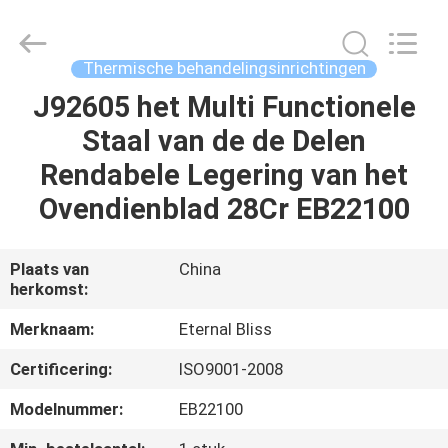
Eternal
Bliss
Alloy
Casting
&
Thermische behandelingsinrichtingen
Forging
Co.,LTD..
All
J92605 het Multi Functionele
HUIS
Rights
Reserved.
Staal van de de Delen
PRODUCTEN
Rendabele Legering van het
Ovendienblad 28Cr EB22100
VIDEOS
Plaats van
China
herkomst:
ONGEVEER
ONS
Merknaam:
Eternal Bliss
Certificering:
ISO9001-2008
FABRIEKSREIS
Modelnummer:
EB22100