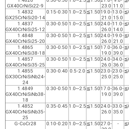
1.4826
0.30-0.50
1.0~2.5
≦1.50
21.0-
9.0-
≦
GX40CrNiSi22-9
23.0
11.0
1.4832
0.15-0.30
1.0~2.5
≦1.50
19.0-
13.0-
≦
GX25CrNiSi20-14
21.0
15.0
1.4837
0.30-0.50
1.0~2.5
≦1.50
24.0-
11.0-
≦
GX40CrNiSi25-12
26.0
14.0
1.4848
0.30-0.50
1.0~2.5
≦1.50
24.0-
19.0-
≦
GX40CrNiSi25-20
26.0
21.0
1.4865
0.30-0.50
1.0~2.5
≦1.50
17.0-
36.0-
≦
GX40CrNiSi38-18
19.0
39.0
1.4857
0.30-0.50
1.0~2.5
≦1.50
24.0-
34.0-
≦
GX40CrNiSi35-25
26.0
36.0
1.4855
0.30-0.40
0.5-2.0
≦1.50
23.0-
23.0-
≦
GX30CrNiSiNb24-
25.0
25.0
24
1.4849
0.30-0.50
1.0~2.5
≦1.50
17.0-
36.0-
≦
GX40CrNiSiNb38-
19.0
39.0
18
1.4852
0.35-0.45
1.0~2.5
≦1.50
24.0-
33.0-
≦
GX40CrNiSiNb35-
26.0
35.0
25
G-CoCr28
0.10-0.20
1.0~2.5
≦1.50
27.0-
-
≦