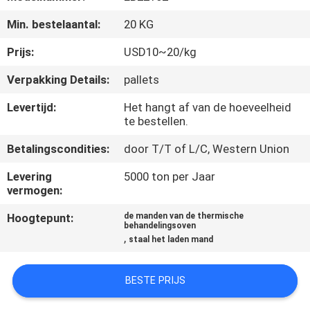
KWALITEITSCONTROLE
Min. bestelaantal:
20 KG
CONTACTEER
Prijs:
USD10~20/kg
ONS
Verpakking Details:
pallets
Levertijd:
Het hangt af van de hoeveelheid
NIEUWS
te bestellen.
Betalingscondities:
door T/T of L/C, Western Union
VERZOEK
Levering
5000 ton per Jaar
OM
vermogen:
EEN
Hoogtepunt:
de manden van de thermische
behandelingsoven
CITAAT
,
staal het laden mand
SITEMAP
BESTE PRIJS