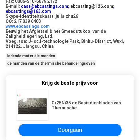
Fax: 0086-510-6879 2172
E-mail:
cast@ebcastings.com;
ebcasting@126.com
;
ebcastings@163.com
Skype-identiteitskaart: julia.zhu26
QQ: 217 039 6403
www.ebcastings.com
Eeuwig het Afgietsel & het Smeedstukco. van de
Zaligheidlegering, Ltd.
Voeg. toe: J- sc.i-technologie Park, Binhu-District, Wuxi,
214122, Jiangsu, China
ladende materiële manden
de manden van de thermische behandelingsoven
Krijg de beste prijs voor
Cr25Ni35 de Basisdienbladen van
Thermische
behandelingsinrichtingen voor
Vacuüm Onthardingsovens
Doorgaan