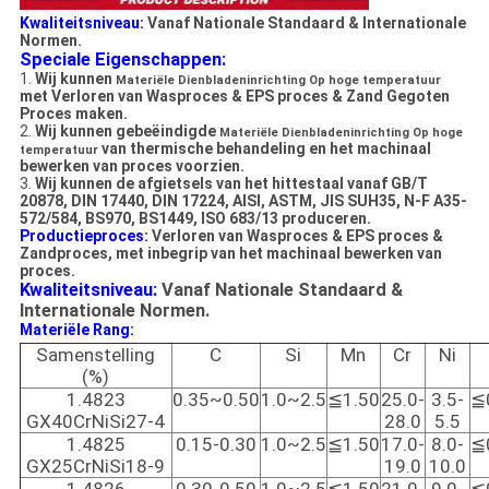
Kwaliteitsniveau:
Vanaf Nationale Standaard & Internationale
Normen.
Speciale Eigenschappen:
1.
Wij kunnen
Materiële Dienbladeninrichting Op hoge temperatuur
met Verloren van Wasproces & EPS proces & Zand Gegoten
Proces maken.
2.
Wij kunnen gebeëindigde
Materiële Dienbladeninrichting Op hoge
van thermische behandeling en het machinaal
temperatuur
bewerken van proces voorzien.
3.
Wij kunnen de afgietsels van het hittestaal vanaf GB/T
20878, DIN 17440, DIN 17224, AISI, ASTM, JIS SUH35, N-F A35-
572/584, BS970, BS1449, ISO 683/13 produceren.
Productieproces:
Verloren van Wasproces
& EPS proces
&
Zandproces
, met inbegrip van
het machinaal bewerken van
proces.
Kwaliteitsniveau:
Vanaf Nationale Standaard &
Internationale Normen.
Materiële Rang:
Samenstelling
C
Si
Mn
Cr
Ni
(%)
1.4823
0.35~0.50
1.0~2.5
≦1.50
25.0-
3.5-
≦
GX40CrNiSi27-4
28.0
5.5
1.4825
0.15-0.30
1.0~2.5
≦1.50
17.0-
8.0-
≦
GX25CrNiSi18-9
19.0
10.0