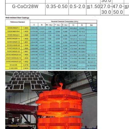
30.0
G-CoCr28W
0.35-0.50
0.5-2.0
≦1.50
27.0-
47.0-
≦
30.0
50.0