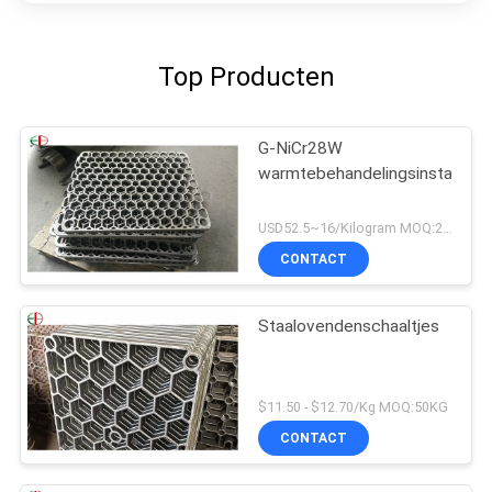
Top Producten
G-NiCr28W
warmtebehandelingsinstallatie
USD52.5~16/Kilogram MOQ:20 kilogram/Kilogram
CONTACT
Staalovendenschaaltjes
$11.50 - $12.70/Kg MOQ:50KG
CONTACT