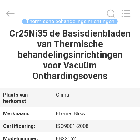
Eternal
Bliss
Alloy
Casting
&
Thermische behandelingsinrichtingen
Forging
Co.,LTD..
All
Cr25Ni35 de Basisdienbladen
HUIS
Rights
Reserved.
van Thermische
PRODUCTEN
behandelingsinrichtingen
voor Vacuüm
VIDEOS
Onthardingsovens
ONGEVEER
Plaats van
China
herkomst:
ONS
Merknaam:
Eternal Bliss
FABRIEKSREIS
Certificering:
ISO9001-2008
Modelnummer:
EB22162