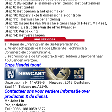
Stap 7: DE-oxidatie, slakken-verwijdering, het onttrekken
Stap 8: Het gieten
Stap 9: Het openen & het gladmaken
Stap 10: Oppervlakte & dimensionale controle
Stap 11: Thermische behandeling
Stap 12: Inspectie van fysische eigenschap (UT-test, MT-test,
hardheid, µstructure van de effectwaarde)
Stap 13: Verpakking
Stap 14: Het verschepen
1. 18-jaar de Ervaring van de Gieterijverrichting.
2. Vriendschappelijke & Hoge Efficiënte Technisch &
Commerciële communicatie.
3. Professionele de Uitvoerpraktijken: Hebben uitgevoerd naar
+60 Landen overzee.
Onze Handel toont
Onze cabine Nr
14-A29-5 in Newcast 2015, Duitsland
Zaal 14, Tribune no.A29-5.
Contacteer ons voor verdere informatie over
producten & de dienst:
Mr.John Liu
Projectleider
Tel.: 0086-188 0059 6372