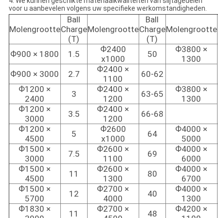
4. We kunnen geschikte materiaalkwaliteiten van slijtagedelen
voor u aanbevelen volgens uw specifieke werkomstandigheden.
Ball
Ball
Molengrootte
Charge
Molengrootte
Charge
Molengrootte
(T)
(T)
Ф2400
Ф3800 ×
Ф900 × 1800
1.5
50
x1000
1300
Ф2400 ×
Ф900 × 3000
2.7
60-62
1100
Ф1200 ×
Ф2400 ×
Ф3800 ×
3
63-65
2400
1200
1300
Ф1200 ×
Ф2400 ×
3.5
66-68
3000
1200
Ф1200 ×
Ф2600
Ф4000 ×
5
64
4500
x1000
5000
Ф1500 ×
Ф2600 ×
Ф4000 ×
7.5
69
3000
1100
6000
Ф1500 ×
Ф2600 ×
Ф4000 ×
11
80
4500
1300
6700
Ф1500 ×
Ф2700 ×
Ф4000 ×
12
40
5700
4000
1300
Ф1830 ×
Ф2700 ×
Ф4200 ×
11
48