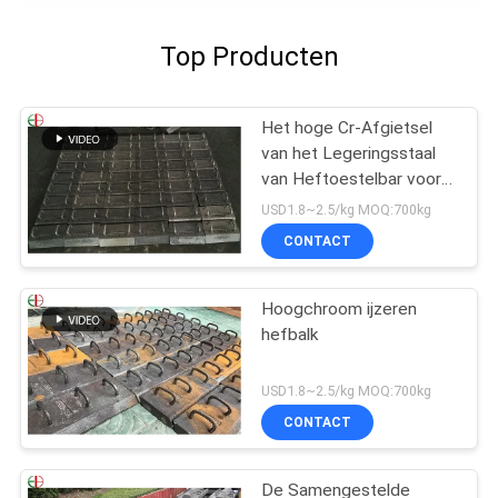
Top Producten
Het hoge Cr-Afgietsel
van het Legeringsstaal
van Heftoestelbar voor
Molendelen, Slijtvaste
USD1.8~2.5/kg MOQ:700kg
EB2009
CONTACT
Hoogchroom ijzeren
hefbalk
USD1.8~2.5/kg MOQ:700kg
CONTACT
De Samengestelde