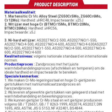
Materiaalkwaliteit:
1. Martensitic Cr
Mo
Alloy Steel (ZG50Cr5Mo, ZG60Cr6Mo,
Cr12Mo):
Hardheid: ≥HRC48, Impactwaarde: ≥25J.
2. Wit ijzer met hoge Cr (BTMCr15Mo, BTMCr20Mo,
BTMCr26Mo):
Hardheid: ≥HRC56,
Impactwaarde: ≥5J.
3. Ni-hard wit ijzer:
AS2027 NiCr2-500, AS2027 NiCr1-550,
AS2027 NiCr4-500, AS2027 NiCr4-600, AS2027 NiCr4-630AS2027
NiCr2-500, AS2027 NiCr1-550, AS2027 NiCr4-500, AS2027 NiCr4-
600, AS2027 NiCr4-600
Kwaliteitsniveau:
volgens nationale standaard en internationale
normen.
Productieproces
:
Zandproces met het juiste
warmtebehandelingsproces (afschrikken en temperen) om de
ideale hardheid en impactwaarde te bereiken.
Speciale kenmerken:
1. We maken Cr-Mo-legeringsstaal en hoge Cr-gietijzeren
gietstukken met natriumsilicaatzandproces en
harszandproces.
2. Wij leveren afgewerkte gietstukken van gelegeerd staal met
warmtebehandeling en bewerkingsproces.
3. We kunnen gietijzer Cr-Mo staal en wit gietijzer produceren
volgens GB / T26651, GB / T 8263-1999, AS2074, AS2027, DIN
1695, AISI, ASTM, JIS G 5153, NF A32401, BS4844.