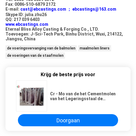
Fax: 0086-510-6879 2172
E-mail:
cast@ebcastings.com ；
ebcastings@163.com
Skype ID: julia.zhu26
QQ: 217 039 6403
www.ebcastings.com
Eternal Bliss Alloy Casting & Forging Co., LTD.
Toevoegen: J-Sci-Tech Park, Binhu District, Wuxi, 214122,
Jiangsu, China
de voeringsvervanging van de balmolen
maalmolen liners
de voeringen van de staafmolen
Krijg de beste prijs voor
Cr - Mo van de het Cementmolen
van het Legeringsstaal de
Voeringen φ3.8 Met hoge
weerstand X 12m EB5010
Doorgaan