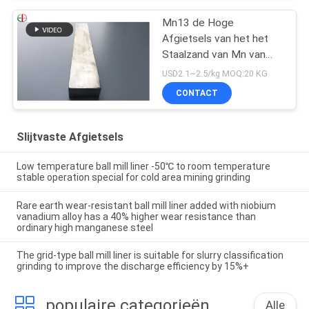
Mn13 de Hoge
Afgietsels van het het
Staalzand van Mn van
het Mangaanstaal
USD2.1~2.5/kg MOQ:20 KG
AS2074 H1A Hoge
CONTACT
Slijtvaste Afgietsels
Low temperature ball mill liner -50℃ to room temperature
stable operation special for cold area mining grinding
Rare earth wear-resistant ball mill liner added with niobium
vanadium alloy has a 40% higher wear resistance than
ordinary high manganese steel
The grid-type ball mill liner is suitable for slurry classification
grinding to improve the discharge efficiency by 15%+
populaire categorieën
Alle