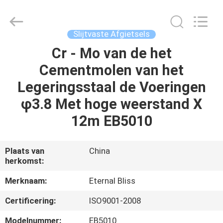
Eternal
Bliss
Alloy
Casting
&
Slijtvaste Afgietsels
Forging
Co.,LTD..
All
Cr - Mo van de het
HUIS
Rights
Reserved.
Cementmolen van het
PRODUCTEN
Legeringsstaal de Voeringen
φ3.8 Met hoge weerstand X
VIDEOS
12m EB5010
ONGEVEER
Plaats van
China
herkomst:
ONS
Merknaam:
Eternal Bliss
FABRIEKSREIS
Certificering:
ISO9001-2008
Modelnummer:
EB5010