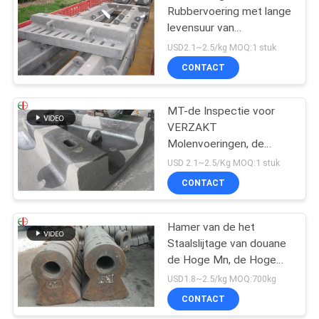
Rubbervoering met lange
levensuur van
Staalvoeringen voor
USD2.1~2.5/kg MOQ:1 stuk
VERZAKT de Molens
CONTACT
EB862 van de Molenbal
MT-de Inspectie voor
VERZAKT
Molenvoeringen, de
Voeringsvervanging van
USD 2.1~2.5/Kg MOQ:1 stuk
de Balmolen
CONTACT
Hamer van de het
Staalslijtage van douane
de Hoge Mn, de Hoge
Hamer Uit gegoten staal
USD1.8~2.5/kg MOQ:700kg
EB19047 van de
CONTACT
Chromiumlegering