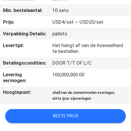
KWALITEITSCONTROLE
Min. bestelaantal:
10 sets
CONTACTEER
Prijs:
USD4/set ~ USD20/set
ONS
Verpakking Details:
pallets
Levertijd:
Het hangt af van de hoeveelheid
NIEUWS
te bestellen.
Betalingscondities:
DOOR T/T OF L/C
VERZOEK
Levering
100,000,000.00
OM
vermogen:
EEN
Hoogtepunt:
,
shell van de cementmolen voeringen
CITAAT
witte ijzer zijvoeringen
SITEMAP
BESTE PRIJS