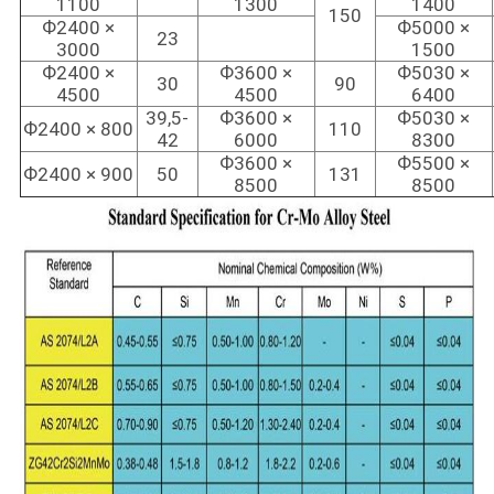
1100
1300
1400
150
Ф2400 ×
Ф5000 ×
23
3000
1500
Ф2400 ×
Ф3600 ×
Ф5030 ×
30
90
4500
4500
6400
39,5-
Ф3600 ×
Ф5030 ×
Ф2400 × 800
110
42
6000
8300
Ф3600 ×
Ф5500 ×
Ф2400 × 900
50
131
8500
8500