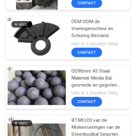
Chrome van
KWALITEITSCONTROLE
CONTACT
Molenvoeringen Hoge
CONTACTEER
OEM ODM de
Voeringenscheur en
ONS
Schuring Bestand
EB21002 van de Metaal
USD1.8~2.5/kg MOQ:700kg
Achter Samengestelde
NIEUWS
CONTACT
Rubbermolen
VERZOEK
OD90mm 45 Staal
Malende Media Bal,
OM
gesmede en gegoten
EEN
Malende Staalbal
USD1.8~2.5/kg MOQ:700kg
EB15010
CITAAT
CONTACT
SITEMAP
BTMCr20 van de
Molenvoeringen van de
Steenkoolbal Gegoten