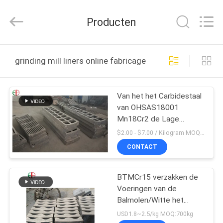
Eternal
Bliss
Alloy
Producten
Casting
&
Forging
Co.,LTD..
All
HUIS
Rights
grinding mill liners online fabricage
Reserved.
PRODUCTEN
Van het het Carbidestaal
van OHSAS18001
VIDEOS
Mn18Cr2 de Lage
Voering van de de
$2.00 - $7.00 / Kilogram MOQ:1000 Kilogram/Kilogram
Balmolen Malende
ONGEVEER
CONTACT
ONS
BTMCr15 verzakken de
Voeringen van de
FABRIEKSREIS
Balmolen/Witte het
Ijzerafgietsels van
USD1.8~2.5/kg MOQ:700kg