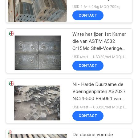
PRIVACYBELEID
het Proces Slijtvast Wit
USD 1.6~4.0/kg MOQ:700kg
Gietijzer Zand
CONTACT
Witte het Ijzer 1st Kamer
die van ASTM A532
Cr15Mo Shell-Voeringen
voor Cementmolen Dia.5
USD4/set ~ USD20/set MOQ:10 sets
maalt x 15m EB5026
CONTACT
Ni - Harde Duurzame de
Voeringenplaten AS2027
NiCr4-500 EB5061 van
de Cement Malende
USD4/set ~ USD20/set MOQ:10 sets
Molen
CONTACT
De douane vormde