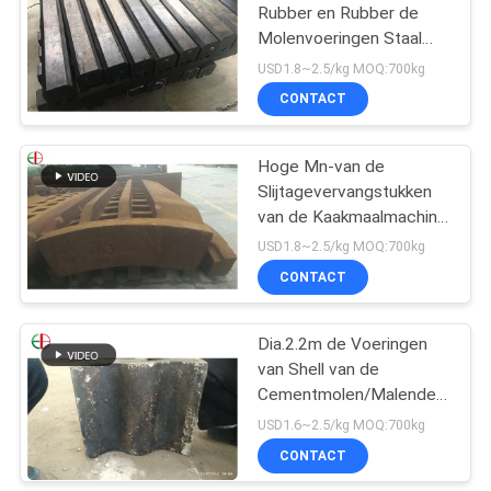
Rubber en Rubber de
Molenvoeringen Staal
Gesteunde EB21008 van
USD1.8~2.5/kg MOQ:700kg
de Slijtagebal
CONTACT
Hoge Mn-van de
Slijtagevervangstukken
van de Kaakmaalmachine
van de de Kaakplaat van
USD1.8~2.5/kg MOQ:700kg
de de Vervangingskaak
CONTACT
de
Maalmachinevoeringen
EB19048
Dia.2.2m de Voeringen
van Shell van de
Cementmolen/Malende
Molenvoeringen
USD1.6~2.5/kg MOQ:700kg
ZG30Cr5Mo EB2003
CONTACT