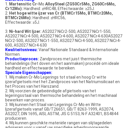
1.
Martensitic Cr-
Mo
AlloySteel (ZG50Cr5Mo, ZG60Cr6Mo,
Cr12Mo):
Hardheid: ≥HRC48, Effectwaarde: ≥25J.
2.
Het hoge witte ijzer van Cr (BTMCr15Mo, BTMCr20Mo,
BTMCr26Mo):
Hardheid: ≥HRC56,
Effectwaarde: ≥5J.
3.
Ni-hard Wit Ijzer:
AS2027 NiCr2-500, AS2027 NiCr1-550,
AS2027 NiCr4-500, AS2027 NiCr4-600, AS2027 NiCr4-630AS2027
NiCr2-500, AS2027 NiCr1-550, AS2027 NiCr4-500, AS2027 NiCr4-
600, AS2027 NiCr4-630
Kwaliteitsniveau:
Vanaf Nationale Standaard & Internationale
Normen.
Productieproces
:
Zandproces met juist thermische
behandelings (het doven en het aanmaken) procédé om ideale
hardheid en effectwaarde te bereiken.
Speciale Eigenschappen:
1. Wij maken Cr-Mo Legerings tot staal en hoog Cr witte
ijzerafgietsels met het Zandproces van het Natriumsilicaat en
het Proces van het Harszand.
2. Wij voorzien de gebeëindigde afgietsels van het
legeringsstaal van thermische behandeling en het machinaal
bewerken van proces.
3. Wij kunnen het Staal van Legerings Cr-Mo en Witte
Ijzerafgietsels vanaf GB/T26651, GB/T 8263-1999, AS2074,
AS2027, DIN 1695, AISI, ASTM, JIS G 5153, N-F A32401, BS4844
produceren.
4. Wij kunnen geschikte materiële rangen van slijtagedelen
adviseren voor u vanaf uw specifieke arbeidsvoorwaarde.