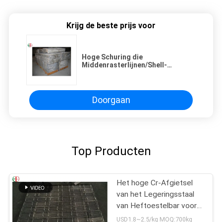
Krijg de beste prijs voor
Hoge Schuring die
Middenrasterlijnen/Shell-
Voeringen voor Cementmolens
gieten
Doorgaan
Top Producten
Het hoge Cr-Afgietsel
van het Legeringsstaal
van Heftoestelbar voor
Molendelen, Slijtvaste
USD1.8~2.5/kg MOQ:700kg