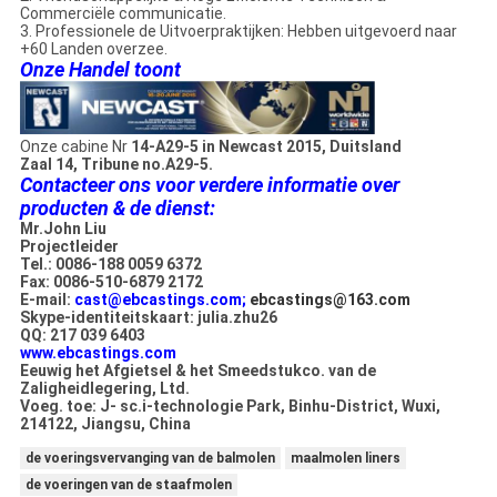
Commerciële communicatie.
3. Professionele de Uitvoerpraktijken: Hebben uitgevoerd naar
+60 Landen overzee.
Onze Handel toont
Onze cabine Nr
14-A29-5 in Newcast 2015, Duitsland
Zaal 14, Tribune no.A29-5.
Contacteer ons voor verdere informatie over
producten & de dienst:
Mr.John Liu
Projectleider
Tel.: 0086-188 0059 6372
Fax: 0086-510-6879 2172
E-mail:
cast@ebcastings.com;
ebcastings@163.com
Skype-identiteitskaart: julia.zhu26
QQ: 217 039 6403
www.ebcastings.com
Eeuwig het Afgietsel & het Smeedstukco. van de
Zaligheidlegering, Ltd.
Voeg. toe: J- sc.i-technologie Park, Binhu-District, Wuxi,
214122, Jiangsu, China
de voeringsvervanging van de balmolen
maalmolen liners
de voeringen van de staafmolen