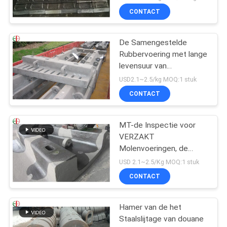
EB2009
CONTACT
De Samengestelde
Rubbervoering met lange
levensuur van
Staalvoeringen voor
USD2.1~2.5/kg MOQ:1 stuk
VERZAKT de Molens
CONTACT
EB862 van de Molenbal
MT-de Inspectie voor
VERZAKT
Molenvoeringen, de
Voeringsvervanging van
USD 2.1~2.5/Kg MOQ:1 stuk
de Balmolen
CONTACT
Hamer van de het
Staalslijtage van douane