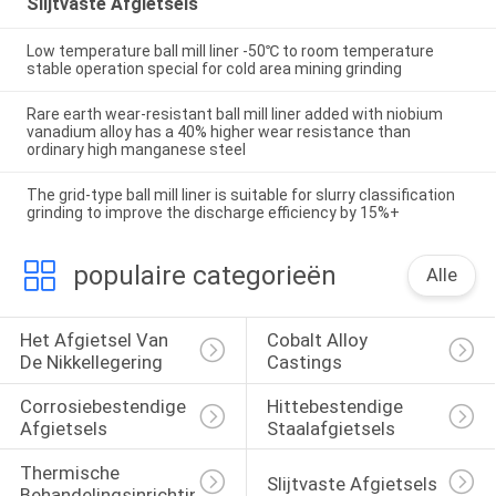
Slijtvaste Afgietsels
Low temperature ball mill liner -50℃ to room temperature
stable operation special for cold area mining grinding
Rare earth wear-resistant ball mill liner added with niobium
vanadium alloy has a 40% higher wear resistance than
ordinary high manganese steel
The grid-type ball mill liner is suitable for slurry classification
grinding to improve the discharge efficiency by 15%+
populaire categorieën
Alle
Het Afgietsel Van 
Cobalt Alloy 
De Nikkellegering
Castings
Corrosiebestendige 
Hittebestendige 
Afgietsels
Staalafgietsels
Thermische 
Slijtvaste Afgietsels
Behandelingsinrichtingen