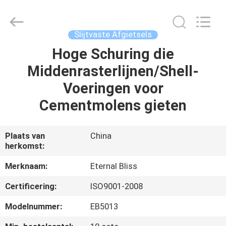
Eternal
Bliss
Alloy
Casting
&
Slijtvaste Afgietsels
Forging
Co.,LTD..
All
Hoge Schuring die
HUIS
Rights
Reserved.
Middenrasterlijnen/Shell-
PRODUCTEN
Voeringen voor
Cementmolens gieten
VIDEOS
Plaats van
China
herkomst:
ONGEVEER
ONS
Merknaam:
Eternal Bliss
Certificering:
ISO9001-2008
FABRIEKSREIS
Modelnummer:
EB5013