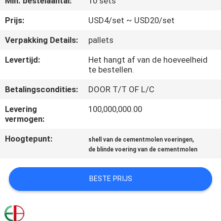
Min. bestelaantal:
10 sets
KWALITEITSCONTROLE
Prijs:
USD4/set ~ USD20/set
CONTACTEER
Verpakking Details:
pallets
ONS
Levertijd:
Het hangt af van de hoeveelheid
te bestellen.
NIEUWS
Betalingscondities:
DOOR T/T OF L/C
Levering
100,000,000.00
VERZOEK
vermogen:
OM
Hoogtepunt:
,
shell van de cementmolen voeringen
EEN
de blinde voering van de cementmolen
CITAAT
BESTE PRIJS
SITEMAP