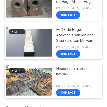
de Hoge Mn, de Hoge
Hamer Uit gegoten staal
USD1.8~2.5/kg MOQ:700kg
EB19047 van de
CONTACT
Chromiumlegering
Mn13 de Hoge
Afgietsels van het het
Staalzand van Mn van
het Mangaanstaal
USD2.1~2.5/kg MOQ:20 KG
AS2074 H1A Hoge
CONTACT
Hoogchroom ijzeren
hefbalk
USD1.8~2.5/kg MOQ:700kg
CONTACT