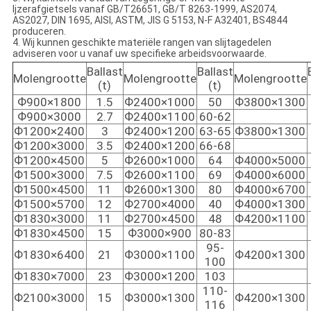
Ijzerafgietsels vanaf GB/T26651, GB/T 8263-1999, AS2074,
AS2027, DIN 1695, AISI, ASTM, JIS G 5153, N-F A32401, BS4844
produceren.
4. Wij kunnen geschikte materiële rangen van slijtagedelen
adviseren voor u vanaf uw specifieke arbeidsvoorwaarde.
Ballast
Ballast
Molengrootte
Molengrootte
Molengrootte
(t)
(t)
Ф900×1800
1.5
Ф2400×1000
50
Ф3800×1300
Ф900×3000
2.7
Ф2400×1100
60-62
Ф1200×2400
3
Ф2400×1200
63-65
Ф3800×1300
Ф1200×3000
3.5
Ф2400×1200
66-68
Ф1200×4500
5
Ф2600×1000
64
Ф4000×5000
Ф1500×3000
7.5
Ф2600×1100
69
Ф4000×6000
Ф1500×4500
11
Ф2600×1300
80
Ф4000×6700
Ф1500×5700
12
Ф2700×4000
40
Ф4000×1300
Ф1830×3000
11
Ф2700×4500
48
Ф4200×1100
Ф1830×4500
15
Ф3000×900
80-83
95-
Ф1830×6400
21
Ф3000×1100
Ф4200×1300
100
Ф1830×7000
23
Ф3000×1200
103
110-
Ф2100×3000
15
Ф3000×1300
Ф4200×1300
116