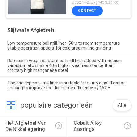
het Mangaanstaal
USD2.1~2.5/kg MOQ:20 KG
AS2074 H1A Hoge
CONTACT
Slijtvaste Afgietsels
Low temperature ball mill liner -50℃ to room temperature
stable operation special for cold area mining grinding
Rare earth wear-resistant ball mill liner added with niobium
vanadium alloy has a 40% higher wear resistance than
ordinary high manganese steel
The grid-type ball mill liner is suitable for slurry classification
grinding to improve the discharge efficiency by 15%+
populaire categorieën
Alle
Het Afgietsel Van 
Cobalt Alloy 
De Nikkellegering
Castings