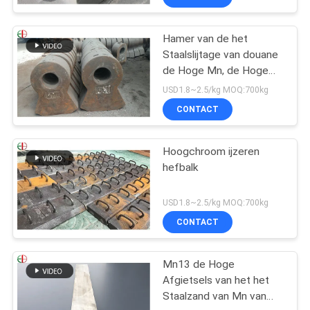
Hamer van de het
Staalslijtage van douane
de Hoge Mn, de Hoge
Hamer Uit gegoten staal
USD1.8~2.5/kg MOQ:700kg
EB19047 van de
CONTACT
Chromiumlegering
Hoogchroom ijzeren
hefbalk
USD1.8~2.5/kg MOQ:700kg
CONTACT
Mn13 de Hoge
Afgietsels van het het
Staalzand van Mn van