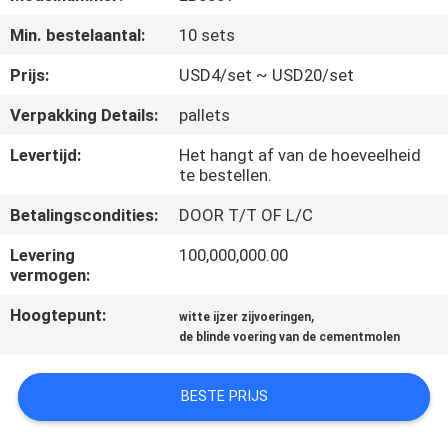
KWALITEITSCONTROLE
Min. bestelaantal:
10 sets
CONTACTEER
Prijs:
USD4/set ~ USD20/set
ONS
Verpakking Details:
pallets
Levertijd:
Het hangt af van de hoeveelheid
NIEUWS
te bestellen.
Betalingscondities:
DOOR T/T OF L/C
VERZOEK
Levering
100,000,000.00
OM
vermogen:
EEN
Hoogtepunt:
,
witte ijzer zijvoeringen
CITAAT
de blinde voering van de cementmolen
SITEMAP
BESTE PRIJS