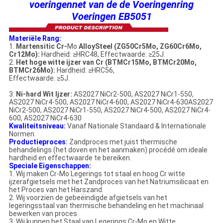
voeringennet van de de Voeringenring
Voeringen EB5051
Materiële Rang:
1.
Martensitic Cr-
Mo
AlloySteel (ZG50Cr5Mo, ZG60Cr6Mo,
Cr12Mo):
Hardheid: ≥HRC48, Effectwaarde: ≥25J.
2.
Het hoge witte ijzer van Cr (BTMCr15Mo, BTMCr20Mo,
BTMCr26Mo):
Hardheid: ≥HRC56,
Effectwaarde: ≥5J.
3.
Ni-hard Wit Ijzer:
AS2027 NiCr2-500, AS2027 NiCr1-550,
AS2027 NiCr4-500, AS2027 NiCr4-600, AS2027 NiCr4-630AS2027
NiCr2-500, AS2027 NiCr1-550, AS2027 NiCr4-500, AS2027 NiCr4-
600, AS2027 NiCr4-630
Kwaliteitsniveau:
Vanaf Nationale Standaard & Internationale
Normen.
Productieproces
:
Zandproces met juist thermische
behandelings (het doven en het aanmaken) procédé om ideale
hardheid en effectwaarde te bereiken.
Speciale Eigenschappen:
1. Wij maken Cr-Mo Legerings tot staal en hoog Cr witte
ijzerafgietsels met het Zandproces van het Natriumsilicaat en
het Proces van het Harszand.
2. Wij voorzien de gebeëindigde afgietsels van het
legeringsstaal van thermische behandeling en het machinaal
bewerken van proces.
3. Wij kunnen het Staal van Legerings Cr-Mo en Witte