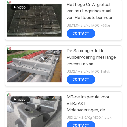
Het hoge Cr-Afgietsel
van het Legeringsstaal
van Heftoestelbar voor
Molendelen, Slijtvaste
USD1.8~2.5/kg MOQ:700kg
EB2009
CONTACT
De Samengestelde
Rubbervoering met lange
levensuur van
Staalvoeringen voor
USD2.1~2.5/kg MOQ:1 stuk
VERZAKT de Molens
CONTACT
EB862 van de Molenbal
MT-de Inspectie voor
VERZAKT
Molenvoeringen, de
Voeringsvervanging van
USD 2.1~2.5/Kg MOQ:1 stuk
de Balmolen
CONTACT