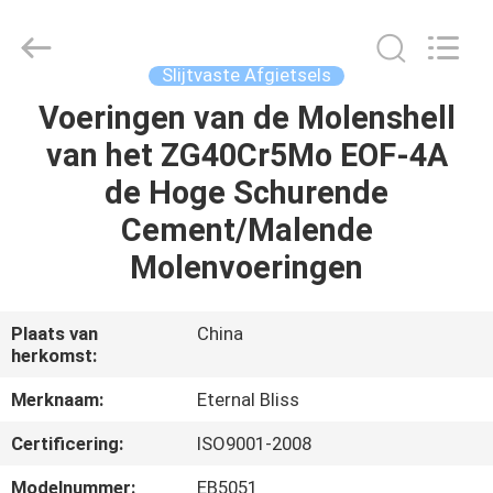
Eternal
Bliss
Alloy
Casting
&
Slijtvaste Afgietsels
Forging
Co.,LTD..
All
Voeringen van de Molenshell
HUIS
Rights
Reserved.
van het ZG40Cr5Mo EOF-4A
PRODUCTEN
de Hoge Schurende
Cement/Malende
VIDEOS
Molenvoeringen
ONGEVEER
Plaats van
China
herkomst:
ONS
Merknaam:
Eternal Bliss
FABRIEKSREIS
Certificering:
ISO9001-2008
Modelnummer:
EB5051