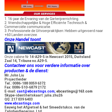
1. 16-jaar de Ervaring van de Gieterijverrichting.
2. Vriendschappelijke & Hoge Efficiënte Technisch &
Commerciële communicatie.
3. Professionele de Uitvoerpraktijken: Hebben uitgevoerd naar
+60 Landen overzee.
Onze Handel toont
Onze cabine Nr
14-A29-5 in Newcast 2015, Duitsland
Zaal 14, Tribune no.A29-5.
Contacteer ons voor verdere informatie over
producten & de dienst:
Mr.John Liu
Projectleider
Tel.: 0086-188 0059 6372
Fax: 0086-510-6879 2172
E-mail:
cast@ebcastings.com;
ebcastings@163.com
Skype-identiteitskaart: julia.zhu26
QQ: 217 039 6403
www.ebcastings.com
Eeuwig het Afgietsel & het Smeedstukco. van de
Zaligheidlegering, Ltd.