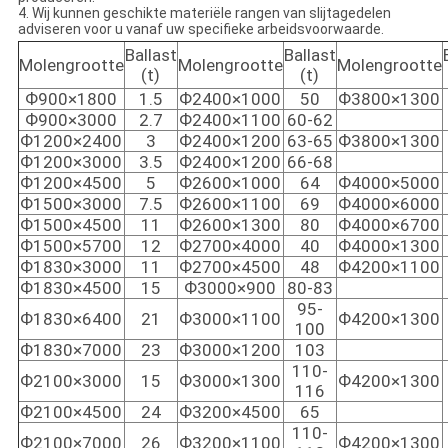
4. Wij kunnen geschikte materiële rangen van slijtagedelen
adviseren voor u vanaf uw specifieke arbeidsvoorwaarde.
Ballast
Ballast
Molengrootte
Molengrootte
Molengrootte
(t)
(t)
Ф900×1800
1.5
Ф2400×1000
50
Ф3800×1300
Ф900×3000
2.7
Ф2400×1100
60-62
Ф1200×2400
3
Ф2400×1200
63-65
Ф3800×1300
Ф1200×3000
3.5
Ф2400×1200
66-68
Ф1200×4500
5
Ф2600×1000
64
Ф4000×5000
Ф1500×3000
7.5
Ф2600×1100
69
Ф4000×6000
Ф1500×4500
11
Ф2600×1300
80
Ф4000×6700
Ф1500×5700
12
Ф2700×4000
40
Ф4000×1300
Ф1830×3000
11
Ф2700×4500
48
Ф4200×1100
Ф1830×4500
15
Ф3000×900
80-83
95-
Ф1830×6400
21
Ф3000×1100
Ф4200×1300
100
Ф1830×7000
23
Ф3000×1200
103
110-
Ф2100×3000
15
Ф3000×1300
Ф4200×1300
116
Ф2100×4500
24
Ф3200×4500
65
110-
Ф2100×7000
26
Ф3200×1100
Ф4200×1300