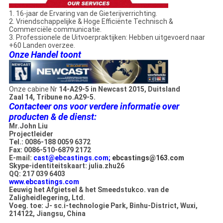
1. 16-jaar de Ervaring van de Gieterijverrichting.
2. Vriendschappelijke & Hoge Efficiënte Technisch &
Commerciële communicatie.
3. Professionele de Uitvoerpraktijken: Hebben uitgevoerd naar
+60 Landen overzee.
Onze Handel toont
Onze cabine Nr
14-A29-5 in Newcast 2015, Duitsland
Zaal 14, Tribune no.A29-5.
Contacteer ons voor verdere informatie over
producten & de dienst:
Mr.John Liu
Projectleider
Tel.: 0086-188 0059 6372
Fax: 0086-510-6879 2172
E-mail:
cast@ebcastings.com;
ebcastings@163.com
Skype-identiteitskaart: julia.zhu26
QQ: 217 039 6403
www.ebcastings.com
Eeuwig het Afgietsel & het Smeedstukco. van de
Zaligheidlegering, Ltd.
Voeg. toe: J- sc.i-technologie Park, Binhu-District, Wuxi,
214122, Jiangsu, China