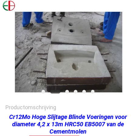
PRIVACYBELEID
Productomschrijving
Cr12Mo Hoge Slijtage Blinde Voeringen voor
diameter 4,2 x 13m HRC50 EB5007 van de
Cementmolen