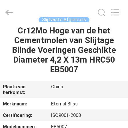
Eternal
Bliss
Alloy
Casting
&
Slijtvaste Afgietsels
Forging
Co.,LTD..
All
Cr12Mo Hoge van de het
HUIS
Rights
Reserved.
Cementmolen van Slijtage
PRODUCTEN
Blinde Voeringen Geschikte
Diameter 4,2 X 13m HRC50
VIDEOS
EB5007
ONGEVEER
Plaats van
China
herkomst:
ONS
Merknaam:
Eternal Bliss
FABRIEKSREIS
Certificering:
ISO9001-2008
Modelnummer:
EB5007