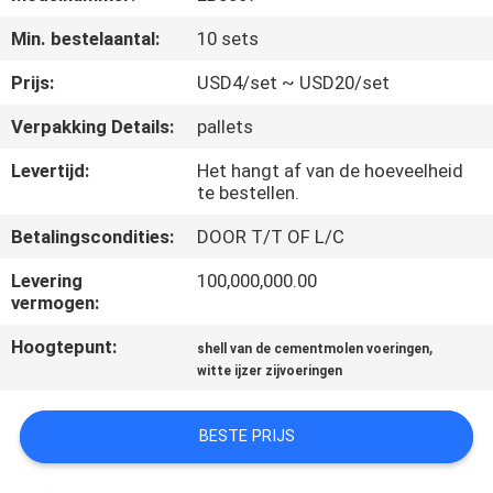
KWALITEITSCONTROLE
Min. bestelaantal:
10 sets
CONTACTEER
Prijs:
USD4/set ~ USD20/set
ONS
Verpakking Details:
pallets
Levertijd:
Het hangt af van de hoeveelheid
NIEUWS
te bestellen.
Betalingscondities:
DOOR T/T OF L/C
VERZOEK
Levering
100,000,000.00
OM
vermogen:
EEN
Hoogtepunt:
,
shell van de cementmolen voeringen
CITAAT
witte ijzer zijvoeringen
SITEMAP
BESTE PRIJS