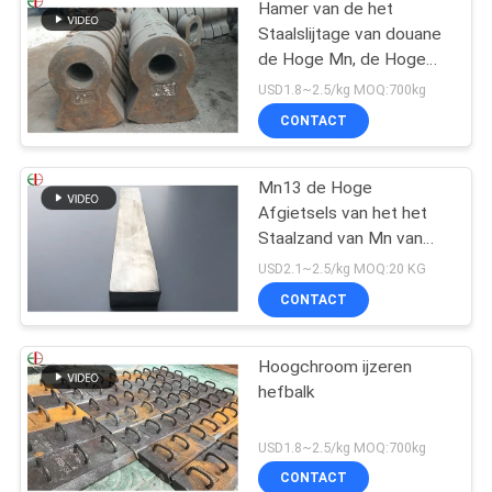
Hamer van de het
Staalslijtage van douane
de Hoge Mn, de Hoge
Hamer Uit gegoten staal
USD1.8~2.5/kg MOQ:700kg
EB19047 van de
CONTACT
Chromiumlegering
Mn13 de Hoge
Afgietsels van het het
Staalzand van Mn van
het Mangaanstaal
USD2.1~2.5/kg MOQ:20 KG
AS2074 H1A Hoge
CONTACT
Hoogchroom ijzeren
hefbalk
USD1.8~2.5/kg MOQ:700kg
CONTACT