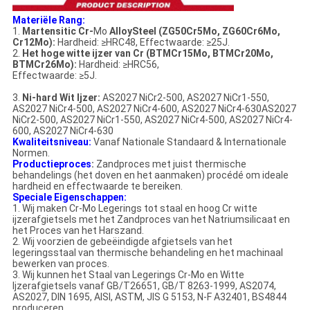
Materiële Rang:
1.
Martensitic Cr-
Mo
AlloySteel (ZG50Cr5Mo, ZG60Cr6Mo,
Cr12Mo):
Hardheid: ≥HRC48, Effectwaarde: ≥25J.
2.
Het hoge witte ijzer van Cr (BTMCr15Mo, BTMCr20Mo,
BTMCr26Mo):
Hardheid: ≥HRC56,
Effectwaarde: ≥5J.
3.
Ni-hard Wit Ijzer:
AS2027 NiCr2-500, AS2027 NiCr1-550,
AS2027 NiCr4-500, AS2027 NiCr4-600, AS2027 NiCr4-630AS2027
NiCr2-500, AS2027 NiCr1-550, AS2027 NiCr4-500, AS2027 NiCr4-
600, AS2027 NiCr4-630
Kwaliteitsniveau:
Vanaf Nationale Standaard & Internationale
Normen.
Productieproces
:
Zandproces met juist thermische
behandelings (het doven en het aanmaken) procédé om ideale
hardheid en effectwaarde te bereiken.
Speciale Eigenschappen:
1. Wij maken Cr-Mo Legerings tot staal en hoog Cr witte
ijzerafgietsels met het Zandproces van het Natriumsilicaat en
het Proces van het Harszand.
2. Wij voorzien de gebeëindigde afgietsels van het
legeringsstaal van thermische behandeling en het machinaal
bewerken van proces.
3. Wij kunnen het Staal van Legerings Cr-Mo en Witte
Ijzerafgietsels vanaf GB/T26651, GB/T 8263-1999, AS2074,
AS2027, DIN 1695, AISI, ASTM, JIS G 5153, N-F A32401, BS4844
produceren.