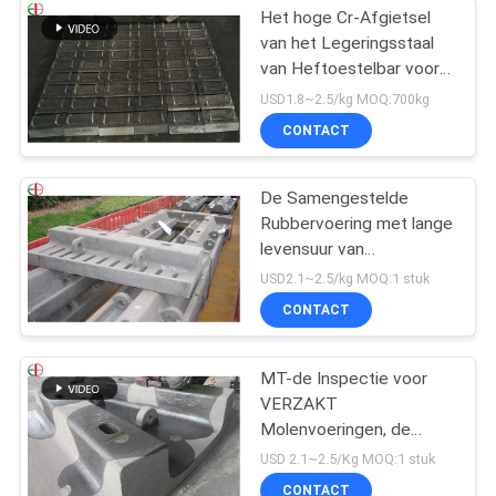
Het hoge Cr-Afgietsel
van het Legeringsstaal
van Heftoestelbar voor
Molendelen, Slijtvaste
USD1.8~2.5/kg MOQ:700kg
EB2009
CONTACT
De Samengestelde
Rubbervoering met lange
levensuur van
Staalvoeringen voor
USD2.1~2.5/kg MOQ:1 stuk
VERZAKT de Molens
CONTACT
EB862 van de Molenbal
MT-de Inspectie voor
VERZAKT
Molenvoeringen, de
Voeringsvervanging van
USD 2.1~2.5/Kg MOQ:1 stuk
de Balmolen
CONTACT