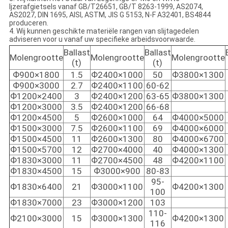
Ijzerafgietsels vanaf GB/T26651, GB/T 8263-1999, AS2074,
AS2027, DIN 1695, AISI, ASTM, JIS G 5153, N-F A32401, BS4844
produceren.
4. Wij kunnen geschikte materiële rangen van slijtagedelen
adviseren voor u vanaf uw specifieke arbeidsvoorwaarde.
Ballast
Ballast
Molengrootte
Molengrootte
Molengrootte
(t)
(t)
Ф900×1800
1.5
Ф2400×1000
50
Ф3800×1300
Ф900×3000
2.7
Ф2400×1100
60-62
Ф1200×2400
3
Ф2400×1200
63-65
Ф3800×1300
Ф1200×3000
3.5
Ф2400×1200
66-68
Ф1200×4500
5
Ф2600×1000
64
Ф4000×5000
Ф1500×3000
7.5
Ф2600×1100
69
Ф4000×6000
Ф1500×4500
11
Ф2600×1300
80
Ф4000×6700
Ф1500×5700
12
Ф2700×4000
40
Ф4000×1300
Ф1830×3000
11
Ф2700×4500
48
Ф4200×1100
Ф1830×4500
15
Ф3000×900
80-83
95-
Ф1830×6400
21
Ф3000×1100
Ф4200×1300
100
Ф1830×7000
23
Ф3000×1200
103
110-
Ф2100×3000
15
Ф3000×1300
Ф4200×1300
116