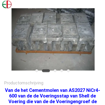
PRIVACYBELEID
Productomschrijving
Van de het Cementmolen van AS2027 NiCr4-
600 van de de Voeringsstap van Shell de
Voering die van de de Voeringengroef de