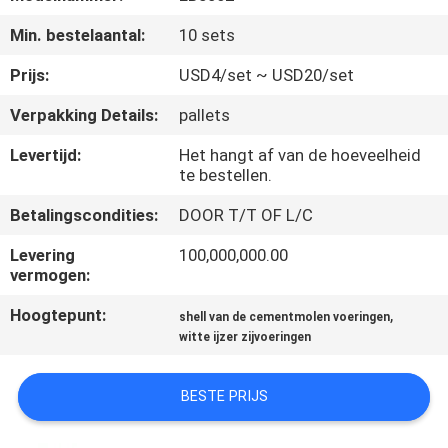
KWALITEITSCONTROLE
Min. bestelaantal:
10 sets
CONTACTEER
Prijs:
USD4/set ~ USD20/set
ONS
Verpakking Details:
pallets
Levertijd:
Het hangt af van de hoeveelheid
NIEUWS
te bestellen.
Betalingscondities:
DOOR T/T OF L/C
VERZOEK
Levering
100,000,000.00
OM
vermogen:
EEN
Hoogtepunt:
,
shell van de cementmolen voeringen
CITAAT
witte ijzer zijvoeringen
SITEMAP
BESTE PRIJS