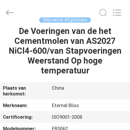
Eternal
Bliss
Alloy
Casting
&
Slijtvaste Afgietsels
Forging
Co.,LTD..
All
De Voeringen van de het
HUIS
Rights
Reserved.
Cementmolen van AS2027
PRODUCTEN
NiCl4-600/van Stapvoeringen
Weerstand Op hoge
VIDEOS
temperatuur
ONGEVEER
Plaats van
China
herkomst:
ONS
Merknaam:
Eternal Bliss
FABRIEKSREIS
Certificering:
ISO9001-2008
Modelnummer:
EB5062