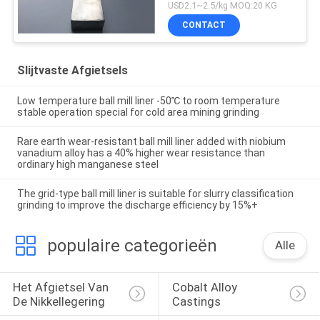
het Mangaanstaal
USD2.1~2.5/kg MOQ:20 KG
AS2074 H1A Hoge
CONTACT
Slijtvaste Afgietsels
Low temperature ball mill liner -50℃ to room temperature
stable operation special for cold area mining grinding
Rare earth wear-resistant ball mill liner added with niobium
vanadium alloy has a 40% higher wear resistance than
ordinary high manganese steel
The grid-type ball mill liner is suitable for slurry classification
grinding to improve the discharge efficiency by 15%+
populaire categorieën
Alle
Het Afgietsel Van 
Cobalt Alloy 
De Nikkellegering
Castings