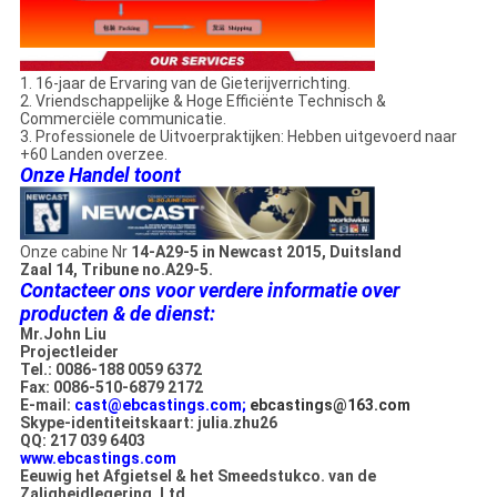
1. 16-jaar de Ervaring van de Gieterijverrichting.
2. Vriendschappelijke & Hoge Efficiënte Technisch &
Commerciële communicatie.
3. Professionele de Uitvoerpraktijken: Hebben uitgevoerd naar
+60 Landen overzee.
Onze Handel toont
Onze cabine Nr
14-A29-5 in Newcast 2015, Duitsland
Zaal 14, Tribune no.A29-5.
Contacteer ons voor verdere informatie over
producten & de dienst:
Mr.John Liu
Projectleider
Tel.: 0086-188 0059 6372
Fax: 0086-510-6879 2172
E-mail:
cast@ebcastings.com;
ebcastings@163.com
Skype-identiteitskaart: julia.zhu26
QQ: 217 039 6403
www.ebcastings.com
Eeuwig het Afgietsel & het Smeedstukco. van de
Zaligheidlegering, Ltd.