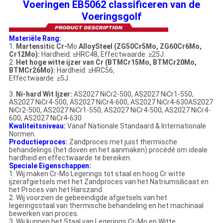
Voeringen EB5062 classificeren van de
Voeringsgolf
Materiële Rang:
1.
Martensitic Cr-
Mo
AlloySteel (ZG50Cr5Mo, ZG60Cr6Mo,
Cr12Mo):
Hardheid: ≥HRC48, Effectwaarde: ≥25J.
2.
Het hoge witte ijzer van Cr (BTMCr15Mo, BTMCr20Mo,
BTMCr26Mo):
Hardheid: ≥HRC56,
Effectwaarde: ≥5J.
3.
Ni-hard Wit Ijzer:
AS2027 NiCr2-500, AS2027 NiCr1-550,
AS2027 NiCr4-500, AS2027 NiCr4-600, AS2027 NiCr4-630AS2027
NiCr2-500, AS2027 NiCr1-550, AS2027 NiCr4-500, AS2027 NiCr4-
600, AS2027 NiCr4-630
Kwaliteitsniveau:
Vanaf Nationale Standaard & Internationale
Normen.
Productieproces
:
Zandproces met juist thermische
behandelings (het doven en het aanmaken) procédé om ideale
hardheid en effectwaarde te bereiken.
Speciale Eigenschappen:
1. Wij maken Cr-Mo Legerings tot staal en hoog Cr witte
ijzerafgietsels met het Zandproces van het Natriumsilicaat en
het Proces van het Harszand.
2. Wij voorzien de gebeëindigde afgietsels van het
legeringsstaal van thermische behandeling en het machinaal
bewerken van proces.
3. Wij kunnen het Staal van Legerings Cr-Mo en Witte