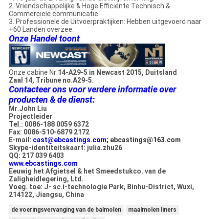
2. Vriendschappelijke & Hoge Efficiënte Technisch &
Commerciële communicatie.
3. Professionele de Uitvoerpraktijken: Hebben uitgevoerd naar
+60 Landen overzee.
Onze Handel toont
Onze cabine Nr
14-A29-5 in Newcast 2015, Duitsland
Zaal 14, Tribune no.A29-5.
Contacteer ons voor verdere informatie over
producten & de dienst:
Mr.John Liu
Projectleider
Tel.: 0086-188 0059 6372
Fax: 0086-510-6879 2172
E-mail:
cast@ebcastings.com;
ebcastings@163.com
Skype-identiteitskaart: julia.zhu26
QQ: 217 039 6403
www.ebcastings.com
Eeuwig het Afgietsel & het Smeedstukco. van de
Zaligheidlegering, Ltd.
Voeg. toe: J- sc.i-technologie Park, Binhu-District, Wuxi,
214122, Jiangsu, China
de voeringsvervanging van de balmolen
maalmolen liners