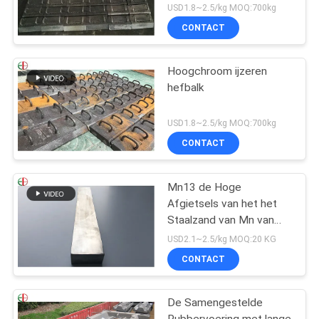
Molendelen, Slijtvaste
USD1.8~2.5/kg MOQ:700kg
EB2009
CONTACT
Hoogchroom ijzeren
hefbalk
USD1.8~2.5/kg MOQ:700kg
CONTACT
Mn13 de Hoge
Afgietsels van het het
Staalzand van Mn van
het Mangaanstaal
USD2.1~2.5/kg MOQ:20 KG
AS2074 H1A Hoge
CONTACT
De Samengestelde