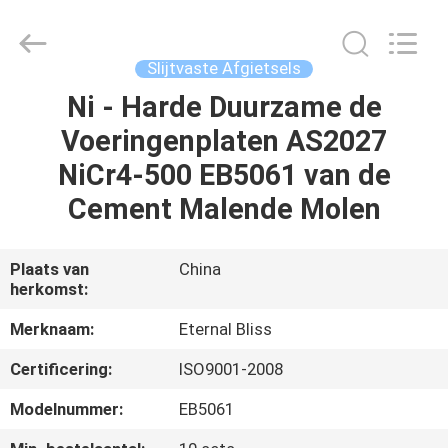
Eternal
Bliss
Alloy
Casting
&
Slijtvaste Afgietsels
Forging
Co.,LTD..
All
Ni - Harde Duurzame de
HUIS
Rights
Reserved.
Voeringenplaten AS2027
PRODUCTEN
NiCr4-500 EB5061 van de
Cement Malende Molen
VIDEOS
Plaats van
China
herkomst:
ONGEVEER
ONS
Merknaam:
Eternal Bliss
Certificering:
ISO9001-2008
FABRIEKSREIS
Modelnummer:
EB5061