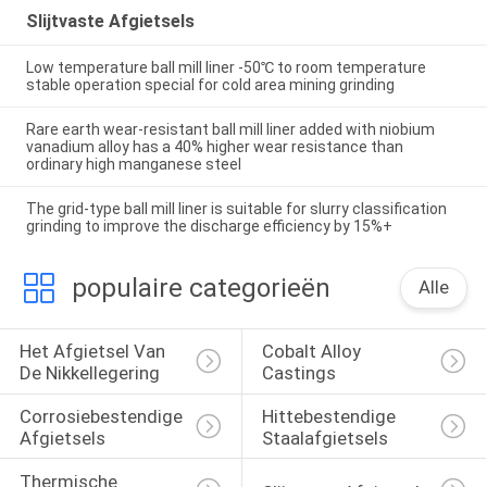
Slijtvaste Afgietsels
Low temperature ball mill liner -50℃ to room temperature
stable operation special for cold area mining grinding
Rare earth wear-resistant ball mill liner added with niobium
vanadium alloy has a 40% higher wear resistance than
ordinary high manganese steel
The grid-type ball mill liner is suitable for slurry classification
grinding to improve the discharge efficiency by 15%+
populaire categorieën
Alle
Het Afgietsel Van 
Cobalt Alloy 
De Nikkellegering
Castings
Corrosiebestendige 
Hittebestendige 
Afgietsels
Staalafgietsels
Thermische 