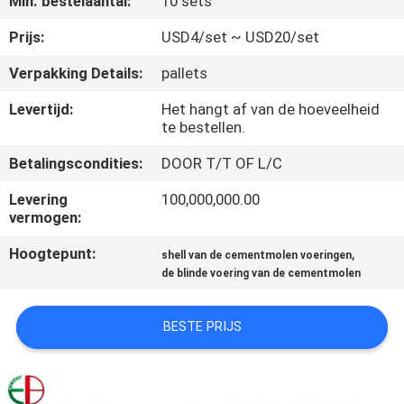
Min. bestelaantal:
10 sets
KWALITEITSCONTROLE
Prijs:
USD4/set ~ USD20/set
CONTACTEER
Verpakking Details:
pallets
ONS
Levertijd:
Het hangt af van de hoeveelheid
te bestellen.
NIEUWS
Betalingscondities:
DOOR T/T OF L/C
Levering
100,000,000.00
VERZOEK
vermogen:
OM
Hoogtepunt:
,
shell van de cementmolen voeringen
EEN
de blinde voering van de cementmolen
CITAAT
BESTE PRIJS
SITEMAP