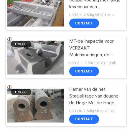
Rubbervoering met lange
levensuur van
Staalvoeringen voor
USD2.1~2.5/kg MOQ:1 stuk
VERZAKT de Molens
CONTACT
EB862 van de Molenbal
MT-de Inspectie voor
VERZAKT
Molenvoeringen, de
Voeringsvervanging van
USD 2.1~2.5/Kg MOQ:1 stuk
de Balmolen
CONTACT
Hamer van de het
Staalslijtage van douane
de Hoge Mn, de Hoge
Hamer Uit gegoten staal
USD1.8~2.5/kg MOQ:700kg
EB19047 van de
CONTACT
Chromiumlegering