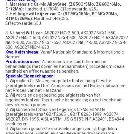
1.
Martensitic Cr-
Mo
AlloySteel (ZG50Cr5Mo, ZG60Cr6Mo,
Cr12Mo):
Hardheid: ≥HRC48, Effectwaarde: ≥25J.
2.
Het hoge witte ijzer van Cr (BTMCr15Mo, BTMCr20Mo,
BTMCr26Mo):
Hardheid: ≥HRC56,
Effectwaarde: ≥5J.
3.
Ni-hard Wit Ijzer:
AS2027 NiCr2-500, AS2027 NiCr1-550,
AS2027 NiCr4-500, AS2027 NiCr4-600, AS2027 NiCr4-630AS2027
NiCr2-500, AS2027 NiCr1-550, AS2027 NiCr4-500, AS2027 NiCr4-
600, AS2027 NiCr4-630
Kwaliteitsniveau:
Vanaf Nationale Standaard & Internationale
Normen.
Productieproces
:
Zandproces met juist thermische
behandelings (het doven en het aanmaken) procédé om ideale
hardheid en effectwaarde te bereiken.
Speciale Eigenschappen:
1. Wij maken Cr-Mo Legerings tot staal en hoog Cr witte
ijzerafgietsels met het Zandproces van het Natriumsilicaat en
het Proces van het Harszand.
2. Wij voorzien de gebeëindigde afgietsels van het
legeringsstaal van thermische behandeling en het machinaal
bewerken van proces.
3. Wij kunnen het Staal van Legerings Cr-Mo en Witte
Ijzerafgietsels vanaf GB/T26651, GB/T 8263-1999, AS2074,
AS2027, DIN 1695, AISI, ASTM, JIS G 5153, N-F A32401, BS4844
produceren.
4. Wij kunnen geschikte materiële rangen van slijtagedelen
adviseren voor u vanaf uw specifieke arbeidsvoorwaarde.