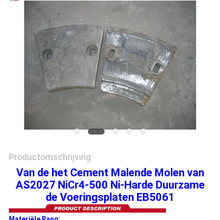
PRIVACYBELEID
Productomschrijving
Van de het Cement Malende Molen van
AS2027 NiCr4-500 Ni-Harde Duurzame
de Voeringsplaten EB5061
Materiële Rang: