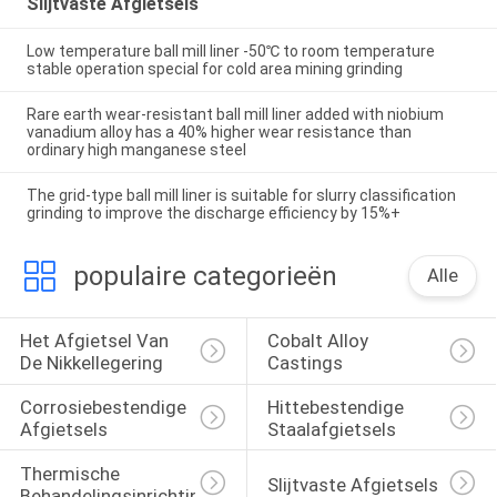
Slijtvaste Afgietsels
Low temperature ball mill liner -50℃ to room temperature
stable operation special for cold area mining grinding
Rare earth wear-resistant ball mill liner added with niobium
vanadium alloy has a 40% higher wear resistance than
ordinary high manganese steel
The grid-type ball mill liner is suitable for slurry classification
grinding to improve the discharge efficiency by 15%+
populaire categorieën
Alle
Het Afgietsel Van 
Cobalt Alloy 
De Nikkellegering
Castings
Corrosiebestendige 
Hittebestendige 
Afgietsels
Staalafgietsels
Thermische 
Slijtvaste Afgietsels
Behandelingsinrichtingen