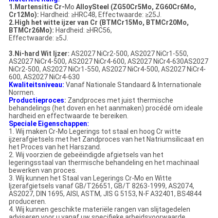
1.Martensitic Cr-
Mo
AlloySteel (ZG50Cr5Mo, ZG60Cr6Mo,
Cr12Mo):
Hardheid: ≥HRC48, Effectwaarde: ≥25J.
2.High het witte ijzer van Cr (BTMCr15Mo, BTMCr20Mo,
BTMCr26Mo):
Hardheid: ≥HRC56,
Effectwaarde: ≥5J.
3.Ni-hard Wit Ijzer:
AS2027 NiCr2-500, AS2027 NiCr1-550,
AS2027 NiCr4-500, AS2027 NiCr4-600, AS2027 NiCr4-630AS2027
NiCr2-500, AS2027 NiCr1-550, AS2027 NiCr4-500, AS2027 NiCr4-
600, AS2027 NiCr4-630
Kwaliteitsniveau:
Vanaf Nationale Standaard & Internationale
Normen.
Productieproces
:
Zandproces met juist thermische
behandelings (het doven en het aanmaken) procédé om ideale
hardheid en effectwaarde te bereiken.
Speciale Eigenschappen:
1. Wij maken Cr-Mo Legerings tot staal en hoog Cr witte
ijzerafgietsels met het Zandproces van het Natriumsilicaat en
het Proces van het Harszand.
2. Wij voorzien de gebeëindigde afgietsels van het
legeringsstaal van thermische behandeling en het machinaal
bewerken van proces.
3. Wij kunnen het Staal van Legerings Cr-Mo en Witte
Ijzerafgietsels vanaf GB/T26651, GB/T 8263-1999, AS2074,
AS2027, DIN 1695, AISI, ASTM, JIS G 5153, N-F A32401, BS4844
produceren.
4. Wij kunnen geschikte materiële rangen van slijtagedelen
adviseren voor u vanaf uw specifieke arbeidsvoorwaarde.