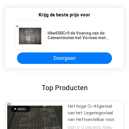
Krijg de beste prijs voor
Hbw500Cr9 de Voering van de
Cementmolen het Vormen met
Zand Gegoten Proces EB5070
Doorgaan
Top Producten
Het hoge Cr-Afgietsel
van het Legeringsstaal
van Heftoestelbar voor
Molendelen, Slijtvaste
USD1.8~2.5/kg MOQ:700kg