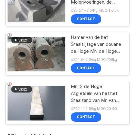
Molenvoeringen, de
Voeringsvervanging van
USD 2.1~2.5/Kg MOQ:1 stuk
de Balmolen
CONTACT
Hamer van de het
Staalslijtage van douane
de Hoge Mn, de Hoge
Hamer Uit gegoten staal
USD1.8~2.5/kg MOQ:700kg
EB19047 van de
CONTACT
Chromiumlegering
Mn13 de Hoge
Afgietsels van het het
Staalzand van Mn van
het Mangaanstaal
USD2.1~2.5/kg MOQ:20 KG
AS2074 H1A Hoge
CONTACT