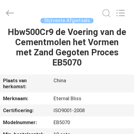
Eternal
Bliss
Alloy
Casting
&
Slijtvaste Afgietsels
Forging
Co.,LTD..
All
Hbw500Cr9 de Voering van de
HUIS
Rights
Reserved.
Cementmolen het Vormen
PRODUCTEN
met Zand Gegoten Proces
EB5070
VIDEOS
Plaats van
China
herkomst:
ONGEVEER
ONS
Merknaam:
Eternal Bliss
Certificering:
ISO9001-2008
FABRIEKSREIS
Modelnummer:
EB5070