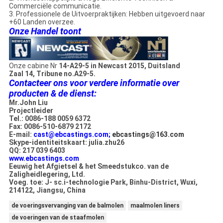
Commerciële communicatie.
3. Professionele de Uitvoerpraktijken: Hebben uitgevoerd naar
+60 Landen overzee.
Onze Handel toont
Onze cabine Nr
14-A29-5 in Newcast 2015, Duitsland
Zaal 14, Tribune no.A29-5.
Contacteer ons voor verdere informatie over
producten & de dienst:
Mr.John Liu
Projectleider
Tel.: 0086-188 0059 6372
Fax: 0086-510-6879 2172
E-mail:
cast@ebcastings.com;
ebcastings@163.com
Skype-identiteitskaart: julia.zhu26
QQ: 217 039 6403
www.ebcastings.com
Eeuwig het Afgietsel & het Smeedstukco. van de
Zaligheidlegering, Ltd.
Voeg. toe: J- sc.i-technologie Park, Binhu-District, Wuxi,
214122, Jiangsu, China
de voeringsvervanging van de balmolen
maalmolen liners
de voeringen van de staafmolen