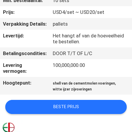
Min. bestelaantal:
10 sets
KWALITEITSCONTROLE
Prijs:
USD4/set ~ USD20/set
CONTACTEER
Verpakking Details:
pallets
ONS
Levertijd:
Het hangt af van de hoeveelheid
te bestellen.
NIEUWS
Betalingscondities:
DOOR T/T OF L/C
Levering
100,000,000.00
VERZOEK
vermogen:
OM
Hoogtepunt:
,
shell van de cementmolen voeringen
EEN
witte ijzer zijvoeringen
CITAAT
BESTE PRIJS
SITEMAP