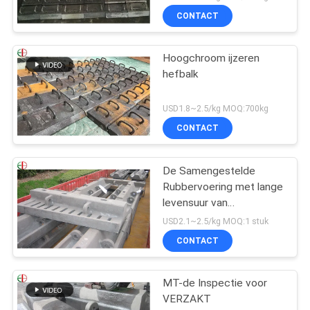
EB2009
CONTACT
Hoogchroom ijzeren
hefbalk
USD1.8~2.5/kg MOQ:700kg
CONTACT
De Samengestelde
Rubbervoering met lange
levensuur van
Staalvoeringen voor
USD2.1~2.5/kg MOQ:1 stuk
VERZAKT de Molens
CONTACT
EB862 van de Molenbal
MT-de Inspectie voor
VERZAKT