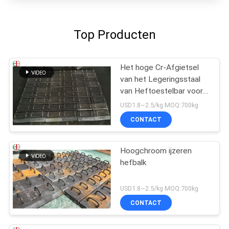
Top Producten
Het hoge Cr-Afgietsel
van het Legeringsstaal
van Heftoestelbar voor
Molendelen, Slijtvaste
USD1.8~2.5/kg MOQ:700kg
EB2009
CONTACT
Hoogchroom ijzeren
hefbalk
USD1.8~2.5/kg MOQ:700kg
CONTACT