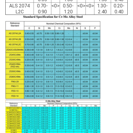
<0>
<0>
<0>
ALS 2074
0.70-
0.50-
1.30-
0.20-
L2C
0.90
1.20
2.40
0.40