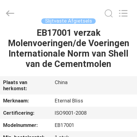
Eternal
Bliss
Alloy
Casting
&
Slijtvaste Afgietsels
Forging
Co.,LTD..
All
EB17001 verzak
HUIS
Rights
Reserved.
Molenvoeringen/de Voeringen
PRODUCTEN
Internationale Norm van Shell
van de Cementmolen
VIDEOS
Plaats van
China
herkomst:
ONGEVEER
ONS
Merknaam:
Eternal Bliss
Certificering:
ISO9001-2008
FABRIEKSREIS
Modelnummer:
EB17001