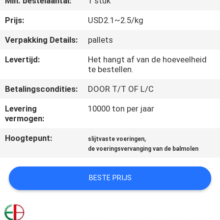
Min. bestelaantal:
1 stuk
KWALITEITSCONTROLE
Prijs:
USD2.1~2.5/kg
CONTACTEER
Verpakking Details:
pallets
ONS
Levertijd:
Het hangt af van de hoeveelheid
te bestellen.
NIEUWS
Betalingscondities:
DOOR T/T OF L/C
Levering
10000 ton per jaar
VERZOEK
vermogen:
OM
Hoogtepunt:
,
slijtvaste voeringen
EEN
de voeringsvervanging van de balmolen
CITAAT
BESTE PRIJS
SITEMAP