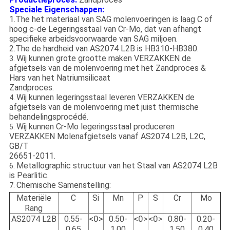
Speciale Eigenschappen:
1.The het materiaal van SAG molenvoeringen is laag C of
hoog c-de Legeringsstaal van Cr-Mo, dat van afhangt
specifieke arbeidsvoorwaarde van SAG miljoen.
2.The de hardheid van AS2074 L2B is HB310-HB380.
Wij kunnen grote grootte maken VERZAKKEN de
3.
afgietsels van de molenvoering met het Zandproces &
Hars van het Natriumsilicaat
Zandproces.
Wij kunnen legeringsstaal leveren VERZAKKEN de
4.
afgietsels van de molenvoering met juist thermische
behandelingsprocédé.
Wij kunnen Cr-Mo legeringsstaal produceren
5.
VERZAKKEN Molenafgietsels vanaf AS2074 L2B, L2C,
GB/T
26651-2011.
Metallographic structuur van het Staal van AS2074 L2B
6.
is Pearlitic.
Chemische Samenstelling:
7.
Materiële
C
Si
Mn
P
S
Cr
Mo
Rang
<0>
<0>
<0>
AS2074 L2B
0.55-
0.50-
0.80-
0.20-
0.65
1.00
1.50
0.40