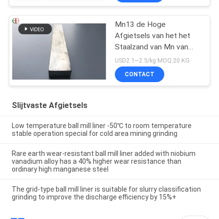
Chromiumlegering
Mn13 de Hoge
Afgietsels van het het
Staalzand van Mn van
het Mangaanstaal
USD2.1~2.5/kg MOQ:20 KG
AS2074 H1A Hoge
CONTACT
Slijtvaste Afgietsels
Low temperature ball mill liner -50℃ to room temperature
stable operation special for cold area mining grinding
Rare earth wear-resistant ball mill liner added with niobium
vanadium alloy has a 40% higher wear resistance than
ordinary high manganese steel
The grid-type ball mill liner is suitable for slurry classification
grinding to improve the discharge efficiency by 15%+