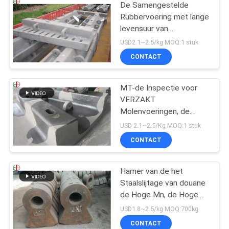
De Samengestelde
Rubbervoering met lange
levensuur van
Staalvoeringen voor
USD2.1~2.5/kg MOQ:1 stuk
VERZAKT de Molens
CONTACT
EB862 van de Molenbal
MT-de Inspectie voor
VERZAKT
Molenvoeringen, de
Voeringsvervanging van
USD 2.1~2.5/Kg MOQ:1 stuk
de Balmolen
CONTACT
Hamer van de het
Staalslijtage van douane
de Hoge Mn, de Hoge
Hamer Uit gegoten staal
USD1.8~2.5/kg MOQ:700kg
EB19047 van de
CONTACT