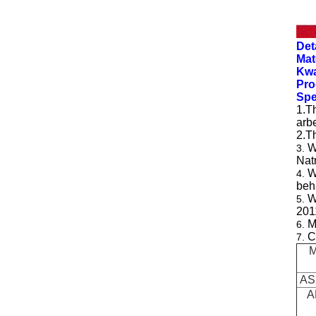
Deta
Mat
Kwa
Pro
Spe
1.T
arb
2.T
W
3.
Nat
W
4.
beh
W
5.
201
M
6.
C
7.
M
AS
A