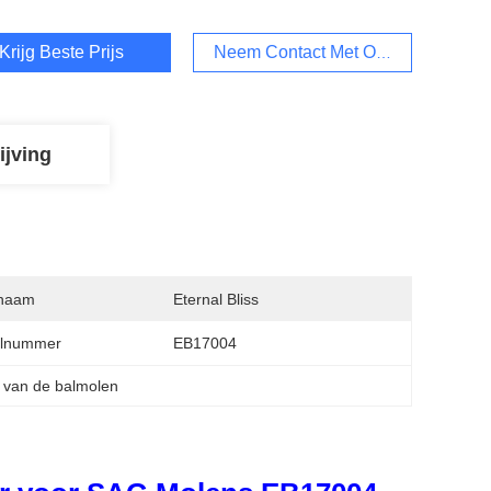
Krijg Beste Prijs
Neem Contact Met Ons Op
ijving
naam
Eternal Bliss
lnummer
EB17004
 van de balmolen