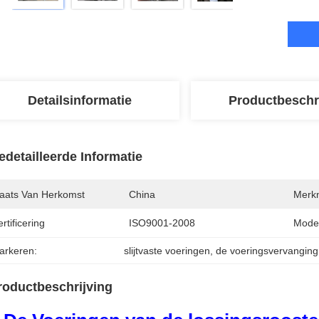
Detailsinformatie
Productbeschr
edetailleerde Informatie
laats Van Herkomst
China
Merk
rtificering
ISO9001-2008
Mode
arkeren:
slijtvaste voeringen
, 
de voeringsvervanging
roductbeschrijving