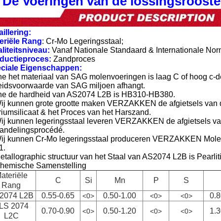
De Voeringen van de lossingsroost
illering:
eriële Rang
: Cr-Mo Legeringsstaal;
liteitsniveau:
Vanaf Nationale Standaard & Internationale Nor
ductieproces:
Zandproces
ciale Eigenschappen:
he het materiaal van SAG molenvoeringen is laag C of hoog c-d
eidsvoorwaarde van SAG miljoen afhangt.
he de hardheid van AS2074 L2B is HB310-HB380.
ij kunnen grote grootte maken VERZAKKEN de afgietsels van 
riumsilicaat & het Proces van het Harszand.
ij kunnen legeringsstaal leveren VERZAKKEN de afgietsels van
andelingsprocédé.
ij kunnen Cr-Mo legeringsstaal produceren VERZAKKEN Molen
1.
etallographic structuur van het Staal van AS2074 L2B is Pearliti
hemische Samenstelling
ateriële
C
Si
Mn
P
S
Rang
2074 L2B
0.55-0.65
0.50-1.00
0.8
<0>
<0>
<0>
LS 2074
0.70-0.90
0.50-1.20
1.3
<0>
<0>
<0>
L2C