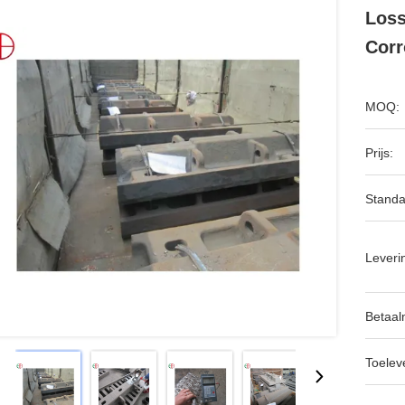
Loss
Corr
MOQ:
Prijs:
Standa
Leveri
Betaal
Toeleve