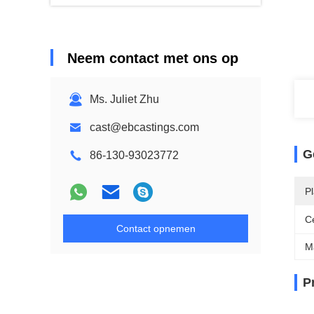
Neem contact met ons op
Ms. Juliet Zhu
cast@ebcastings.com
G
86-130-93023772
P
Ce
Contact opnemen
M
P