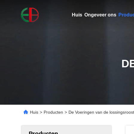
Huis
Ongeveer ons
Produ
D
Huis
>
Producten
>
De Voeringen van de lossingsroos
Producten