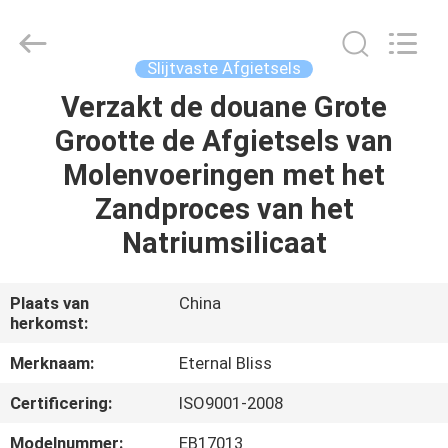
Eternal
Bliss
Alloy
Casting
&
Slijtvaste Afgietsels
Forging
Co.,LTD..
All
Verzakt de douane Grote
HUIS
Rights
Reserved.
Grootte de Afgietsels van
PRODUCTEN
Molenvoeringen met het
Zandproces van het
VIDEOS
Natriumsilicaat
ONGEVEER
Plaats van
China
herkomst:
ONS
Merknaam:
Eternal Bliss
FABRIEKSREIS
Certificering:
ISO9001-2008
Modelnummer:
EB17013