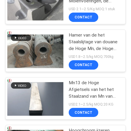
Molenvoeringen, de
Voeringsvervanging van
USD 2.1~2.5/Kg MOQ:1 stuk
de Balmolen
CONTACT
Hamer van de het
Staalslijtage van douane
de Hoge Mn, de Hoge
Hamer Uit gegoten staal
USD1.8~2.5/kg MOQ:700kg
EB19047 van de
CONTACT
Chromiumlegering
Mn13 de Hoge
Afgietsels van het het
Staalzand van Mn van
het Mangaanstaal
USD2.1~2.5/kg MOQ:20 KG
AS2074 H1A Hoge
CONTACT
Hoogchroom ijzeren