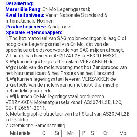
Detaillering:
Materiële Rang
: Cr-Mo Legeringsstaal;
Kwaliteitsniveau:
Vanaf Nationale Standaard &
Internationale Normen.
Productieproces:
Zandproces
Speciale Eigenschappen:
1.The het materiaal van SAG molenvoeringen is laag C of
hoog c-de Legeringsstaal van Cr-Mo, dat van de
specifieke arbeidsvoorwaarde van SAG miljoen afhangt.
2.The de hardheid van AS2074 L2B is HB310-HB380.
Wij kunnen grote grootte maken VERZAKKEN de
3.
afgietsels van de molenvoering met het Zandproces van
het Natriumsilicaat & het Proces van het Harszand.
Wij kunnen legeringsstaal leveren VERZAKKEN de
4.
afgietsels van de molenvoering met juist thermische
behandelingsprocédé.
Wij kunnen Cr-Mo legeringsstaal produceren
5.
VERZAKKEN Molenafgietsels vanaf AS2074 L2B, L2C,
GB/T 26651-2011.
Metallographic structuur van het Staal van AS2074 L2B
6.
is Pearlitic.
Chemische Samenstelling
7.
Materiële
C
Si
Mn
P
S
Cr
Mo