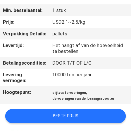
KWALITEITSCONTROLE
Min. bestelaantal:
1 stuk
CONTACTEER
Prijs:
USD2.1~2.5/kg
ONS
Verpakking Details:
pallets
Levertijd:
Het hangt af van de hoeveelheid
NIEUWS
te bestellen.
Betalingscondities:
DOOR T/T OF L/C
VERZOEK
Levering
10000 ton per jaar
OM
vermogen:
EEN
Hoogtepunt:
,
slijtvaste voeringen
CITAAT
de voeringen van de lossingsrooster
SITEMAP
BESTE PRIJS