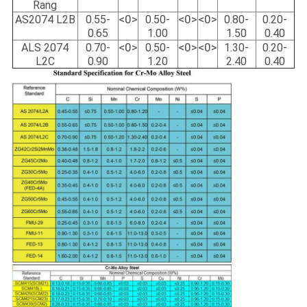
Rang
<0>
<0>
<0>
AS2074 L2B
0.55-
0.50-
0.80-
0.20-
0.65
1.00
1.50
0.40
<0>
<0>
<0>
ALS 2074
0.70-
0.50-
1.30-
0.20-
L2C
0.90
1.20
2.40
0.40