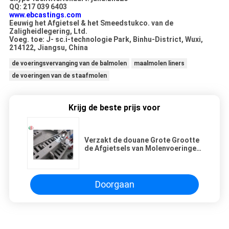
QQ: 217 039 6403
www.ebcastings.com
Eeuwig het Afgietsel & het Smeedstukco. van de
Zaligheidlegering, Ltd.
Voeg. toe: J- sc.i-technologie Park, Binhu-District, Wuxi,
214122, Jiangsu, China
de voeringsvervanging van de balmolen
maalmolen liners
de voeringen van de staafmolen
Krijg de beste prijs voor
Verzakt de douane Grote Grootte
de Afgietsels van Molenvoeringen
met het Zandproces van het
Natriumsilicaat
Doorgaan