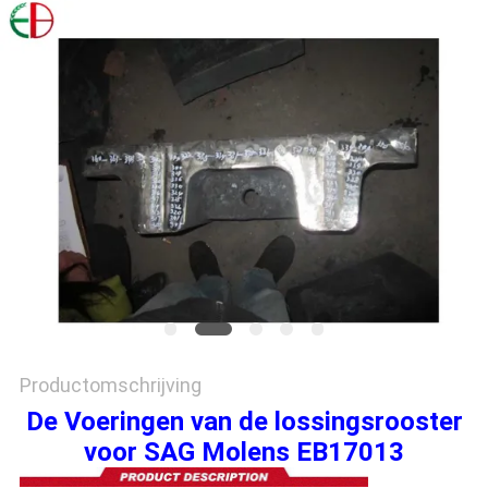
PRIVACYBELEID
Productomschrijving
De Voeringen van de lossingsrooster
voor SAG Molens EB17013