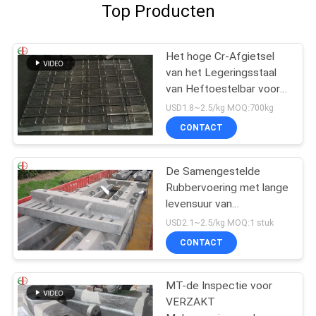
Top Producten
Het hoge Cr-Afgietsel
van het Legeringsstaal
van Heftoestelbar voor
Molendelen, Slijtvaste
USD1.8~2.5/kg MOQ:700kg
EB2009
CONTACT
De Samengestelde
Rubbervoering met lange
levensuur van
Staalvoeringen voor
USD2.1~2.5/kg MOQ:1 stuk
VERZAKT de Molens
CONTACT
EB862 van de Molenbal
MT-de Inspectie voor
VERZAKT