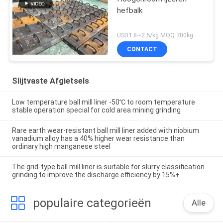
hefbalk
USD1.8~2.5/kg MOQ:700kg
CONTACT
Slijtvaste Afgietsels
Low temperature ball mill liner -50℃ to room temperature
stable operation special for cold area mining grinding
Rare earth wear-resistant ball mill liner added with niobium
vanadium alloy has a 40% higher wear resistance than
ordinary high manganese steel
The grid-type ball mill liner is suitable for slurry classification
grinding to improve the discharge efficiency by 15%+
populaire categorieën
Alle