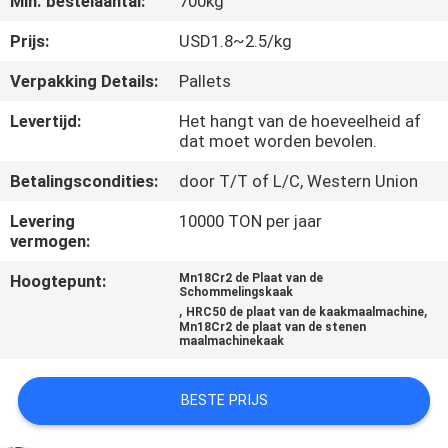
Min. bestelaantal:
700kg
KWALITEITSCONTROLE
Prijs:
USD1.8~2.5/kg
CONTACTEER
Verpakking Details:
Pallets
ONS
Levertijd:
Het hangt van de hoeveelheid af
dat moet worden bevolen.
NIEUWS
Betalingscondities:
door T/T of L/C, Western Union
Levering
10000 TON per jaar
VERZOEK
vermogen:
OM
Hoogtepunt:
Mn18Cr2 de Plaat van de
Schommelingskaak
EEN
,
,
HRC50 de plaat van de kaakmaalmachine
Mn18Cr2 de plaat van de stenen
CITAAT
maalmachinekaak
SITEMAP
BESTE PRIJS