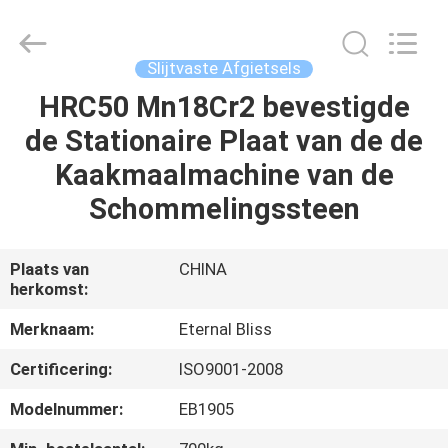
Eternal
Bliss
Alloy
Casting
&
Slijtvaste Afgietsels
Forging
Co.,LTD..
All
HRC50 Mn18Cr2 bevestigde
HUIS
Rights
Reserved.
de Stationaire Plaat van de de
PRODUCTEN
Kaakmaalmachine van de
Schommelingssteen
VIDEOS
Plaats van
CHINA
herkomst:
ONGEVEER
ONS
Merknaam:
Eternal Bliss
Certificering:
ISO9001-2008
FABRIEKSREIS
Modelnummer:
EB1905