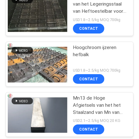
van het Legeringsstaal
van Heftoestelbar voor
Molendelen, Slijtvaste
USD1.8~2.5/kg MOQ:700kg
EB2009
CONTACT
Hoogchroom ijzeren
hefbalk
USD1.8~2.5/kg MOQ:700kg
CONTACT
Mn13 de Hoge
Afgietsels van het het
Staalzand van Mn van
het Mangaanstaal
USD2.1~2.5/kg MOQ:20 KG
AS2074 H1A Hoge
CONTACT