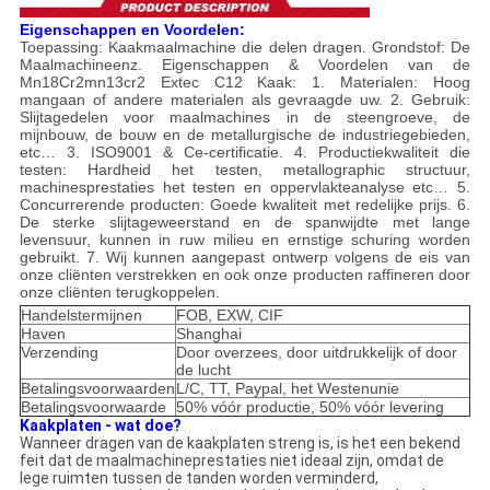
Eigenschappen en Voordelen:
Toepassing: Kaakmaalmachine die delen dragen. Grondstof: De
Maalmachineenz. Eigenschappen & Voordelen van de
Mn18Cr2mn13cr2 Extec C12 Kaak: 1. Materialen: Hoog
mangaan of andere materialen als gevraagde uw. 2. Gebruik:
Slijtagedelen voor maalmachines in de steengroeve, de
mijnbouw, de bouw en de metallurgische de industriegebieden,
etc… 3. ISO9001 & Ce-certificatie. 4. Productiekwaliteit die
testen: Hardheid het testen, metallographic structuur,
machinesprestaties het testen en oppervlakteanalyse etc… 5.
Concurrerende producten: Goede kwaliteit met redelijke prijs. 6.
De sterke slijtageweerstand en de spanwijdte met lange
levensuur, kunnen in ruw milieu en ernstige schuring worden
gebruikt. 7. Wij kunnen aangepast ontwerp volgens de eis van
onze cliënten verstrekken en ook onze producten raffineren door
onze cliënten terugkoppelen.
Handelstermijnen
FOB, EXW, CIF
Haven
Shanghai
Verzending
Door overzees, door uitdrukkelijk of door
de lucht
Betalingsvoorwaarden
L/C, TT, Paypal, het Westenunie
Betalingsvoorwaarde
50% vóór productie, 50% vóór levering
Kaakplaten - wat doe?
Wanneer dragen van de kaakplaten streng is, is het een bekend
feit dat de maalmachineprestaties niet ideaal zijn, omdat de
lege ruimten tussen de tanden worden verminderd,