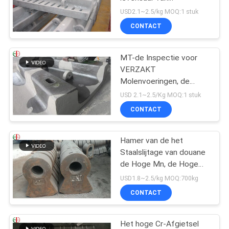
Staalvoeringen voor
USD2.1~2.5/kg MOQ:1 stuk
VERZAKT de Molens
CONTACT
EB862 van de Molenbal
MT-de Inspectie voor
VERZAKT
Molenvoeringen, de
Voeringsvervanging van
USD 2.1~2.5/Kg MOQ:1 stuk
de Balmolen
CONTACT
Hamer van de het
Staalslijtage van douane
de Hoge Mn, de Hoge
Hamer Uit gegoten staal
USD1.8~2.5/kg MOQ:700kg
EB19047 van de
CONTACT
Chromiumlegering
Het hoge Cr-Afgietsel