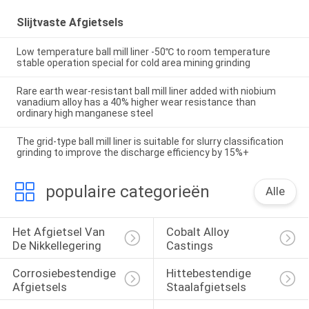
Slijtvaste Afgietsels
Low temperature ball mill liner -50℃ to room temperature
stable operation special for cold area mining grinding
Rare earth wear-resistant ball mill liner added with niobium
vanadium alloy has a 40% higher wear resistance than
ordinary high manganese steel
The grid-type ball mill liner is suitable for slurry classification
grinding to improve the discharge efficiency by 15%+
populaire categorieën
Alle
Het Afgietsel Van 
Cobalt Alloy 
De Nikkellegering
Castings
Corrosiebestendige 
Hittebestendige 
Afgietsels
Staalafgietsels