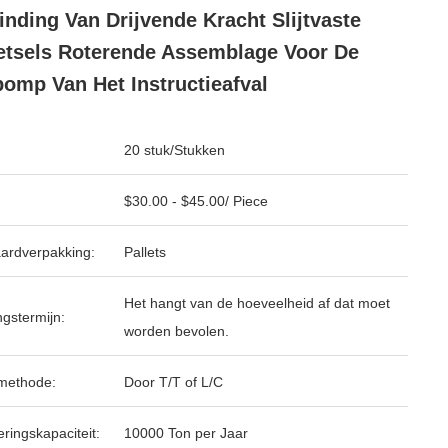
inding Van Drijvende Kracht Slijtvaste
etsels Roterende Assemblage Voor De
pomp Van Het Instructieafval
20 stuk/Stukken
$30.00 - $45.00/ Piece
ardverpakking:
Pallets
Het hangt van de hoeveelheid af dat moet
ngstermijn:
worden bevolen.
methode:
Door T/T of L/C
ringskapaciteit:
10000 Ton per Jaar