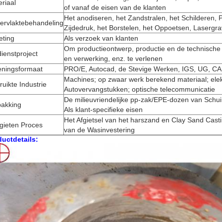
riaal
of vanaf de eisen van de klanten
Het anodiseren, het Zandstralen, het Schilderen, 
ervlaktebehandeling
Zijdedruk, het Borstelen, het Oppoetsen, Lasergr
eting
Als verzoek van klanten
Om productieontwerp, productie en de technische 
ienstproject
en verwerking, enz. te verlenen
eningsformaat
PRO/E, Autocad, de Stevige Werken, IGS, UG, 
Machines; op zwaar werk berekend materiaal; elek
uikte Industrie
Autovervangstukken; optische telecommunicatie
De milieuvriendelijke pp-zak/EPE-dozen van Schu
pakking
Als klant-specifieke eisen
Het Afgietsel van het harszand en Clay Sand Castin
gieten Proces
van de Wasinvestering
uctdetails: