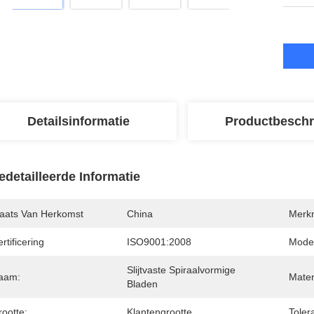
Detailsinformatie
Productbeschr
edetailleerde Informatie
laats Van Herkomst
China
Merk
rtificering
ISO9001:2008
Mode
Slijtvaste Spiraalvormige 
aam:
Mater
Bladen
ootte:
Klantengrootte
Tolera