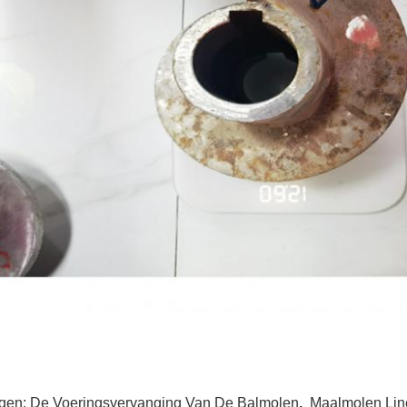
gen:
De Voeringsvervanging Van De Balmolen
,
Maalmolen Lin