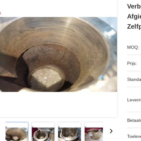
Verb
Afgi
Zelf
MOQ:
Prijs:
Standa
Leveri
Betaal
Toeleve