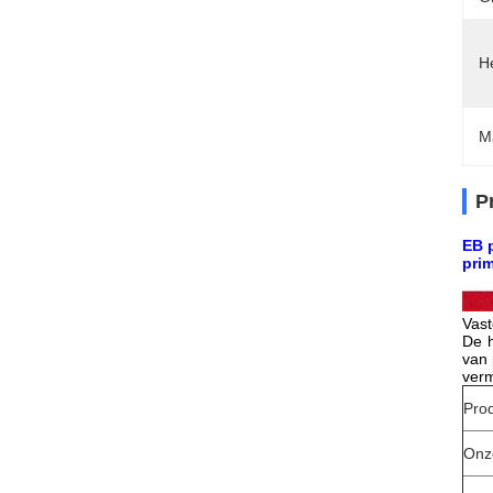
H
M
P
EB 
pri
Vast
De h
van 
verm
Pro
Onz