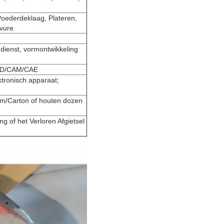
Poederdeklaag, Plateren,
avure
dienst, vormontwikkeling
CAD/CAM/CAE
tronisch apparaat;
im/Carton of houten dozen
g of het Verloren Afgietsel