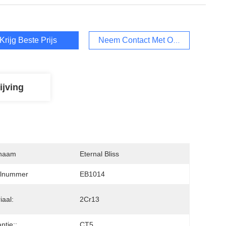
Krijg Beste Prijs
Neem Contact Met Ons Op
ijving
naam
Eternal Bliss
lnummer
EB1014
iaal:
2Cr13
ntie::
CT5