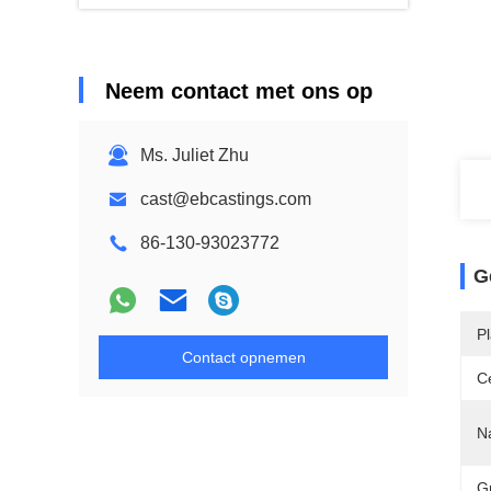
Neem contact met ons op
Ms. Juliet Zhu
cast@ebcastings.com
86-130-93023772
G
P
Contact opnemen
Ce
N
Gr