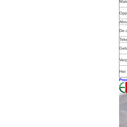
Mate
Opp
Afm
De d
Tek
Gebr
Ver
Het 
Prod