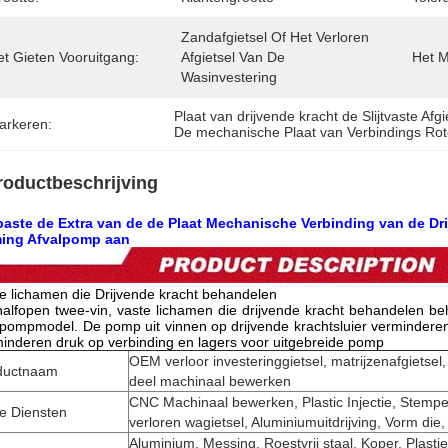
Zandafgietsel Of Het Verloren 
et Gieten Vooruitgang:
Afgietsel Van De 
Het M
Wasinvestering
Plaat van drijvende kracht de Slijtvaste Afgi
arkeren:
De mechanische Plaat van Verbindings Rot
roductbeschrijving
paste de Extra van de de Plaat Mechanische Verbinding van de Dri
ming Afvalpomp aan
e lichamen die Drijvende kracht behandelen
alfopen twee-vin, vaste lichamen die drijvende kracht behandelen beh
pompmodel. De pomp uit vinnen op drijvende krachtsluier verminderen
inderen druk op verbinding en lagers voor uitgebreide pomp
OEM verloor investeringgietsel, matrijzenafgietsel
ductnaam
deel machinaal bewerken
CNC Machinaal bewerken, Plastic Injectie, Stempel
e Diensten
verloren wagietsel, Aluminiumuitdrijving, Vorm die
Aluminium, Messing, Roestvrij staal, Koper, Plastie