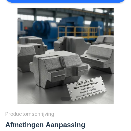
KWALITEITSCONTROLE
CONTACTEER
ONS
NIEUWS
VERZOEK
OM
EEN
CITAAT
Productomschrijving
SITEMAP
Afmetingen Aanpassing