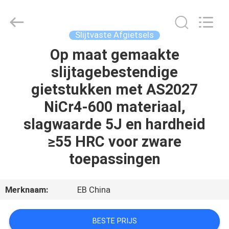
Eternal
Bliss
Alloy
Casting
&
Slijtvaste Afgietsels
Forging
Co.,LTD..
All
Op maat gemaakte
HUIS
Rights
Reserved.
slijtagebestendige
PRODUCTEN
gietstukken met AS2027
NiCr4-600 materiaal,
VIDEOS
slagwaarde 5J en hardheid
≥55 HRC voor zware
ONGEVEER
toepassingen
ONS
Merknaam:
EB China
FABRIEKSREIS
BESTE PRIJS