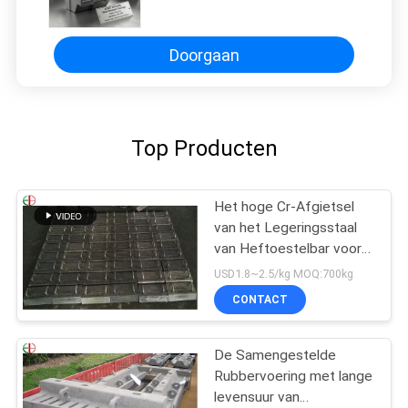
met AS2027 NiCr4-600 materiaal,
slagwaarde 5J en hardheid ≥55
HRC voor zware toepassingen
Doorgaan
Top Producten
Het hoge Cr-Afgietsel
van het Legeringsstaal
van Heftoestelbar voor
Molendelen, Slijtvaste
USD1.8~2.5/kg MOQ:700kg
EB2009
CONTACT
De Samengestelde
Rubbervoering met lange
levensuur van