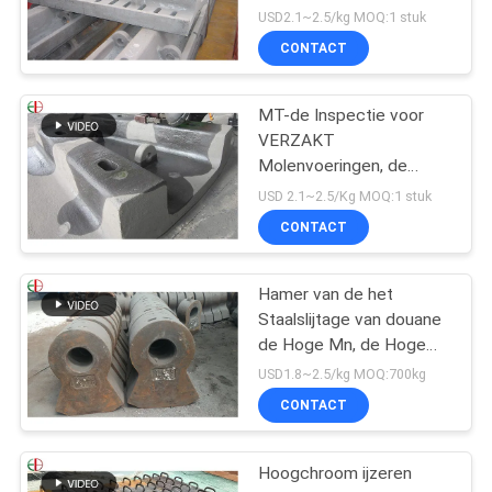
Staalvoeringen voor
USD2.1~2.5/kg MOQ:1 stuk
VERZAKT de Molens
CONTACT
EB862 van de Molenbal
MT-de Inspectie voor
VERZAKT
Molenvoeringen, de
Voeringsvervanging van
USD 2.1~2.5/Kg MOQ:1 stuk
de Balmolen
CONTACT
Hamer van de het
Staalslijtage van douane
de Hoge Mn, de Hoge
Hamer Uit gegoten staal
USD1.8~2.5/kg MOQ:700kg
EB19047 van de
CONTACT
Chromiumlegering
Hoogchroom ijzeren