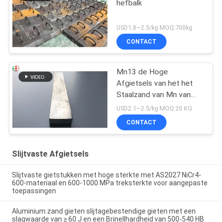
hefbalk
USD1.8~2.5/kg MOQ:700kg
CONTACT
Mn13 de Hoge
Afgietsels van het het
Staalzand van Mn van
het Mangaanstaal
USD2.1~2.5/kg MOQ:20 KG
AS2074 H1A Hoge
CONTACT
Slijtvaste Afgietsels
Slijtvaste gietstukken met hoge sterkte met AS2027 NiCr4-
600-materiaal en 600-1000 MPa treksterkte voor aangepaste
toepassingen
Aluminium zand gieten slijtagebestendige gieten met een
slagwaarde van ≥ 60 J en een Brinellhardheid van 500-540 HB